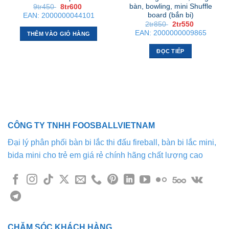
bàn, bowling, mini Shuffle
Giá
Giá
9tr450
8tr600
gốc
hiện
board (bắn bi)
EAN:
2000000044101
là:
tại
Giá
Giá
2tr850
2tr550
9tr450 .
là:
gốc
hiện
8tr600 .
EAN:
2000000009865
THÊM VÀO GIỎ HÀNG
là:
tại
2tr850 .
là:
2tr550 .
ĐỌC TIẾP
CÔNG TY TNHH FOOSBALLVIETNAM
Đại lý phân phối bàn bi lắc thi đấu fireball, bàn bi lắc mini,
bida mini cho trẻ em giá rẻ chính hãng chất lượng cao
CHĂM SÓC KHÁCH HÀNG