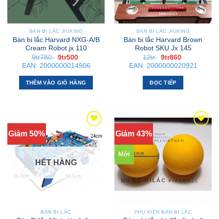
được
chọn
trên
BÀN BI LẮC JIUXING
BÀN BI LẮC JIUXING
trang
Bàn bi lắc Harvard NXG-A/B
Bàn bi lắc Harvard Brown
Cream Robot jx 110
Robot SKU Jx 145
sản
Giá
Giá
Giá
Giá
9tr780
9tr500
12tr
9tr860
phẩm
gốc
hiện
gốc
hiện
EAN:
2000000014906
EAN:
2000000020921
là:
tại
là:
tại
9tr780 .
là:
12tr .
là:
9tr500 .
9tr860 .
THÊM VÀO GIỎ HÀNG
ĐỌC TIẾP
Giảm 50%
Giảm 43%
Mới
HẾT HÀNG
BÀN BI LẮC
PHỤ KIỆN BÀN BI LẮC