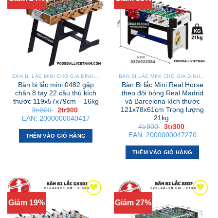
BÀN BI LẮC MINI CHO GIA ĐÌNH – NHỎ GỌN, GẬP GỌN, DỄ DI CHUYỂN
BÀN BI LẮC MINI CHO GIA ĐÌNH – NHỎ GỌN, GẬP GỌN, DỄ DI CHUYỂN
Bàn bi lắc mini 0482 gập
Bàn Bi lắc Mini Real Horse
chân 8 tay 22 cầu thủ kích
theo đội bóng Real Madrid
thước 119x57x79cm – 16kg
và Barcelona kích thước
121x78x61cm Trọng lượng
Giá
Giá
3tr800
2tr900
gốc
hiện
21kg.
EAN:
2000000040417
là:
tại
Giá
Giá
4tr900
3tr300
3tr800 .
là:
gốc
hiện
2tr900 .
EAN:
2000000047270
THÊM VÀO GIỎ HÀNG
là:
tại
4tr900 .
là:
3tr300 .
THÊM VÀO GIỎ HÀNG
Giảm 19%
Giảm 27%