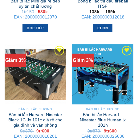
Bàn Bi lắc Mini giá rẻ đẹp
Bóng bi lắc thi đấu fireball
uy tín chất lượng
ITSF
Giá
Giá
Khoảng
1tr150
580k
138k
–
189k
gốc
hiện
giá:
EAN:
2000000012070
EAN:
2000000012018
là:
tại
từ
1tr150 .
là:
138k
580k .
đến
ĐỌC TIẾP
CHỌN
189k
Sản
phẩm
này
có
Giảm 3%
Giảm 3%
nhiều
biến
thể.
Các
tùy
chọn
có
thể
BÀN BI LẮC JIUXING
BÀN BI LẮC JIUXING
được
Bàn bi lắc Harvard Ninestar
Bàn bi lắc Harvard –
chọn
Black 1C Jx 101c giá rẻ cho
Ninestar Blue Human jx
gia đình và văn phòng
101h
trên
Giá
Giá
Giá
Giá
9tr870
9tr600
9tr870
9tr600
trang
gốc
hiện
gốc
hiện
EAN:
2000000018201
EAN:
2000000025636