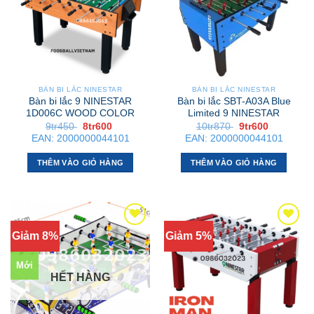
BÀN BI LẮC NINESTAR
BÀN BI LẮC NINESTAR
Bàn bi lắc 9 NINESTAR
Bàn bi lắc SBT-A03A Blue
1D006C WOOD COLOR
Limited 9 NINESTAR
Giá
Giá
Giá
Giá
9tr450
8tr600
10tr870
9tr600
gốc
hiện
gốc
hiện
EAN:
2000000044101
EAN:
2000000044101
là:
tại
là:
tại
9tr450 .
là:
10tr870 .
là:
8tr600 .
9tr600 .
THÊM VÀO GIỎ HÀNG
THÊM VÀO GIỎ HÀNG
Giảm 8%
Giảm 5%
Mới
HẾT HÀNG