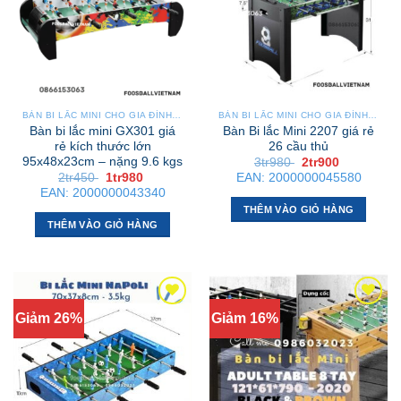
BÀN BI LẮC MINI CHO GIA ĐÌNH – NHỎ GỌN, GẬP GỌN, DỄ DI CHUYỂN
BÀN BI LẮC MINI CHO GIA ĐÌNH – NHỎ GỌN, GẬP GỌN, DỄ DI CHUYỂN
Bàn bi lắc mini GX301 giá
Bàn Bi lắc Mini 2207 giá rẻ
rẻ kích thước lớn
26 cầu thủ
95x48x23cm – nặng 9.6 kgs
Giá
Giá
3tr980
2tr900
gốc
hiện
Giá
Giá
2tr450
1tr980
EAN:
2000000045580
là:
tại
gốc
hiện
EAN:
2000000043340
3tr980 .
là:
là:
tại
2tr900 .
THÊM VÀO GIỎ HÀNG
2tr450 .
là:
1tr980 .
THÊM VÀO GIỎ HÀNG
Giảm 26%
Giảm 16%