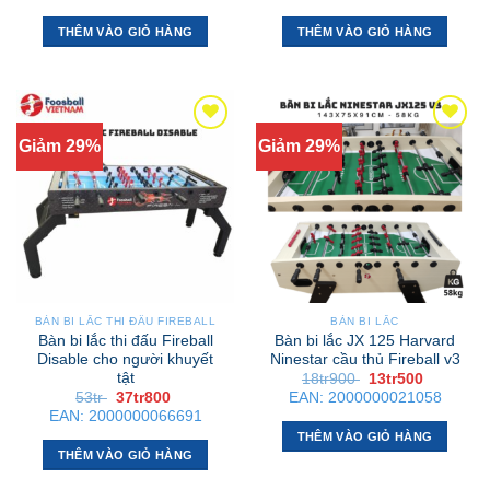
là:
tại
là:
tại
sản
9tr870 .
là:
9tr870 .
là:
phẩm
9tr600 .
9tr600 .
THÊM VÀO GIỎ HÀNG
THÊM VÀO GIỎ HÀNG
Giảm 29%
Giảm 29%
BÀN BI LẮC THI ĐẤU FIREBALL
BÀN BI LẮC
Bàn bi lắc thi đấu Fireball
Bàn bi lắc JX 125 Harvard
Disable cho người khuyết
Ninestar cầu thủ Fireball v3
tật
Giá
Giá
18tr900
13tr500
gốc
hiện
Giá
Giá
53tr
37tr800
EAN:
2000000021058
là:
tại
gốc
hiện
EAN:
2000000066691
18tr900 .
là:
là:
tại
13tr500 .
THÊM VÀO GIỎ HÀNG
53tr .
là:
37tr800 .
THÊM VÀO GIỎ HÀNG