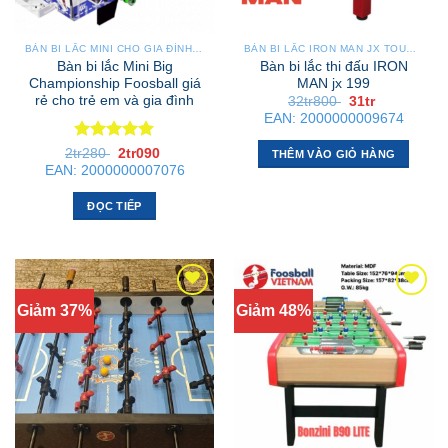
BÀN BI LẮC MINI CHO GIA ĐÌNH – NHỎ GỌN, GẬP GỌN, DỄ DI CHUYỂN
BÀN BI LẮC IRON MAN JX TOURNAMENT
Bàn bi lắc Mini Big
Bàn bi lắc thi đấu IRON
Championship Foosball giá
MAN jx 199
rẻ cho trẻ em và gia đình
Giá
Giá
32tr800
31tr
gốc
hiện
EAN:
2000000009674
là:
tại
32tr800 .
là:
Được xếp
Giá
Giá
31tr .
2tr280
2tr090
THÊM VÀO GIỎ HÀNG
gốc
hiện
hạng
5
5
EAN:
2000000007076
là:
tại
sao
2tr280 .
là:
2tr090 .
ĐỌC TIẾP
Giảm 37%
Giảm 48%