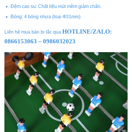
Đệm cao su: Chất liệu mút mềm giảm chấn.
Bóng: 4 bóng nhựa (loại Ф31mm)
HOTLINE/ZALO:
Liên hệ mua bàn bi lắc qua
0866153063 – 0986032023