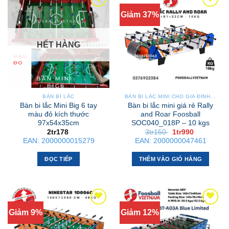
Giảm 37%
HẾT HÀNG
BÀN BI LẮC
BÀN BI LẮC MINI CHO GIA ĐÌNH – NHỎ GỌN, GẬP GỌN, DỄ DI CHUYỂN
Bàn bi lắc Mini Big 6 tay
Bàn bi lắc mini giá rẻ Rally
màu đỏ kích thước
and Roar Foosball
97x54x35cm
SOC040_018P – 10 kgs
Giá
Giá
2tr178
3tr150
1tr990
gốc
hiện
EAN:
2000000015279
EAN:
2000000047461
là:
tại
3tr150 .
là:
1tr990 .
ĐỌC TIẾP
THÊM VÀO GIỎ HÀNG
Giảm 9%
Giảm 12%