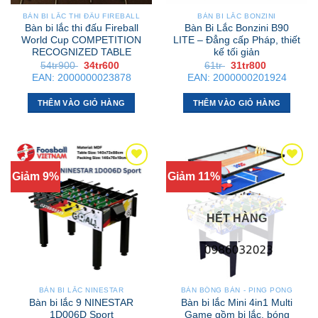
BÀN BI LẮC THI ĐẤU FIREBALL
BÀN BI LẮC BONZINI
Bàn bi lắc thi đấu Fireball
Bàn Bi Lắc Bonzini B90
World Cup COMPETITION
LITE – Đẳng cấp Pháp, thiết
RECOGNIZED TABLE
kế tối giản
Giá
Giá
Giá
Giá
54tr900
34tr600
61tr
31tr800
gốc
hiện
gốc
hiện
EAN:
2000000023878
EAN:
2000000201924
là:
tại
là:
tại
54tr900 .
là:
61tr .
là:
34tr600 .
31tr800 .
THÊM VÀO GIỎ HÀNG
THÊM VÀO GIỎ HÀNG
Giảm 9%
Giảm 11%
HẾT HÀNG
BÀN BI LẮC NINESTAR
BÀN BÓNG BÀN - PING PONG
Bàn bi lắc 9 NINESTAR
Bàn bi lắc Mini 4in1 Multi
1D006D Sport
Game gồm bi lắc, bóng