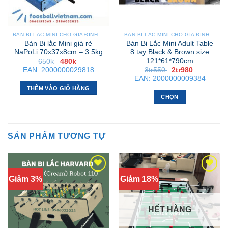
BÀN BI LẮC MINI CHO GIA ĐÌNH – NHỎ GỌN, GẬP GỌN, DỄ DI CHUYỂN
BÀN BI LẮC MINI CHO GIA ĐÌNH – NHỎ GỌN, GẬP GỌN, DỄ DI CHUYỂN
Bàn Bi lắc Mini giá rẻ
Bàn Bi Lắc Mini Adult Table
NaPoLi 70x37x8cm – 3.5kg
8 tay Black & Brown size
121*61*790cm
Giá
Giá
650k
480k
gốc
hiện
Giá
Giá
EAN:
2000000029818
3tr550
2tr980
là:
tại
gốc
hiện
EAN:
2000000009384
650k .
là:
là:
tại
480k .
THÊM VÀO GIỎ HÀNG
3tr550 .
là:
2tr980 .
CHỌN
Sản
phẩm
này
SẢN PHẨM TƯƠNG TỰ
có
nhiều
biến
thể.
Giảm 3%
Giảm 18%
Các
tùy
chọn
HẾT HÀNG
có
thể