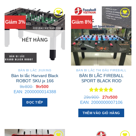
Giảm 3%
Giảm 8%
HẾT HÀNG
BÀN BI LẮC JIUXING
BÀN BI LẮC THI ĐẤU FIREBALL
Bàn bi lắc Harvard Black
BÀN BI LẮC FIREBALL
ROBOT SKU jx 166
SPORT BLACK ROD
Giá
Giá
9tr800
9tr500
gốc
hiện
EAN:
2000000014388
là:
tại
Được xếp
Giá
Giá
29tr900
27tr500
9tr800 .
là:
gốc
hiện
hạng
5
5
9tr500 .
EAN:
2000000007106
ĐỌC TIẾP
là:
tại
sao
29tr900 .
là:
27tr500 .
THÊM VÀO GIỎ HÀNG