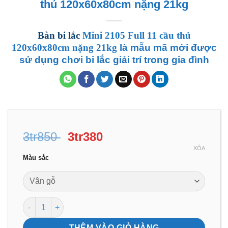
thủ 120x60x80cm nặng 21kg
Bàn bi lắc
Mini 2105 Full 11 cầu thủ
120x60x80cm nặng 21kg
là mẫu mã mới được
sử dụng chơi bi lắc giải trí trong gia đình
Giá
Giá
3tr850
3tr380
gốc
hiện
XÓA
Màu sắc
là:
tại
3tr850 .
là:
3tr380 .
Bàn Bi lắc Mini 2105 giá rẻ Full 11 cầu thủ 120x60x80cm n
THÊM VÀO GIỎ HÀNG