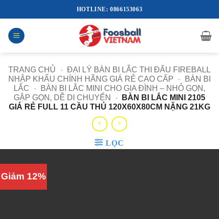
Bỏ
HOTLINE: 0866153063
qua
nội
dung
TRANG CHỦ
-
ĐẠI LÝ BÀN BI LẮC THI ĐẤU FIREBALL
NHẬP KHẨU CHÍNH HÃNG GIÁ RẺ CAO CẤP
-
BÀN BI
LẮC
-
BÀN BI LẮC MINI CHO GIA ĐÌNH – NHỎ GỌN,
GẬP GỌN, DỄ DI CHUYỂN
-
BÀN BI LẮC MINI 2105
GIÁ RẺ FULL 11 CẦU THỦ 120X60X80CM NẶNG 21KG
LỌC
Giảm 12%