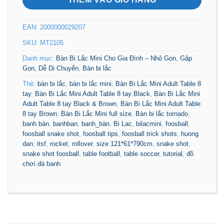
EAN:
2000000029207
SKU:
MT2105
Danh mục:
Bàn Bi Lắc Mini Cho Gia Đình – Nhỏ Gọn, Gập
Gọn, Dễ Di Chuyển
,
Bàn bi lắc
Thẻ:
bàn bi lắc
,
bàn bi lắc mini
,
Bàn Bi Lắc Mini Adult Table 8
tay
,
Bàn Bi Lắc Mini Adult Table 8 tay Black
,
Bàn Bi Lắc Mini
Adult Table 8 tay Black & Brown
,
Bàn Bi Lắc Mini Adult Table
8 tay Brown
,
Bàn Bi Lắc Mini full size
,
Bàn bi lắc tornado
,
banh bàn
,
banhban
,
banh_bàn
,
Bi Lac
,
bilacmini
,
foosball
,
foosball snake shot
,
foosball tips
,
foosball trick shots
,
huong
dan
,
itsf
,
rocket
,
rollover
,
size 121*61*790cm
,
snake shot
,
snake shot foosball
,
table football
,
table soccer
,
tutorial
,
đồ
chơi đá banh