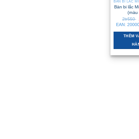
Bàn bi lắc Mi
(màu 
2tr550
EAN:
2000
THÊM V
HÀ