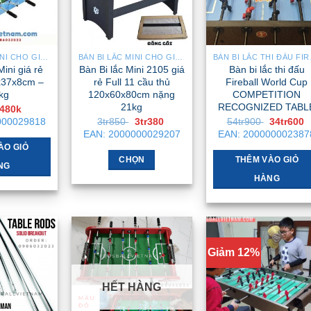
BÀN BI LẮC MINI CHO GIA ĐÌNH – NHỎ GỌN, GẬP GỌN, DỄ DI CHUYỂN
BÀN BI LẮC MINI CHO GIA ĐÌNH – NHỎ GỌN, GẬP GỌN, DỄ DI CHUYỂN
BÀN B
Mini giá rẻ
Bàn Bi lắc Mini 2105 giá
Bàn bi lắc thi đấu
x37x8cm –
rẻ Full 11 cầu thủ
Fireball World Cup
kg
120x60x80cm nặng
COMPETITION
21kg
RECOGNIZED TABL
Giá
Giá
480k
gốc
hiện
Giá
Giá
Giá
000029818
3tr850
3tr380
54tr900
34tr600
là:
tại
gốc
hiện
gốc
h
EAN:
2000000029207
EAN:
200000002387
650k .
là:
là:
tại
là:
t
480k .
ÀO GIỎ
3tr850 .
là:
54tr900 .
l
3tr380 .
3
CHỌN
THÊM VÀO GIỎ
NG
Sản
HÀNG
phẩm
này
có
nhiều
Giảm 12%
biến
thể.
HẾT HÀNG
Các
tùy