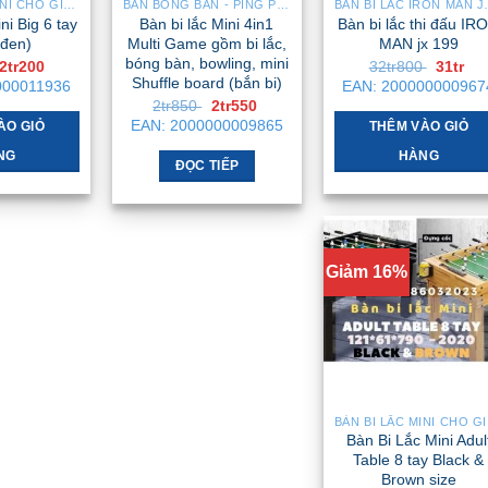
BÀN BI LẮC MINI CHO GIA ĐÌNH – NHỎ GỌN, GẬP GỌN, DỄ DI CHUYỂN
BÀN BÓNG BÀN - PING PONG
BÀN BI LẮC 
ni Big 6 tay
Bàn bi lắc Mini 4in1
Bàn bi lắc thi đấu IR
đen)
Multi Game gồm bi lắc,
MAN jx 199
bóng bàn, bowling, mini
Giá
Giá
Giá
Gi
2tr200
32tr800
31tr
gốc
hiện
gốc
hi
Shuffle board (bắn bi)
000011936
EAN:
200000000967
là:
tại
là:
tại
Giá
Giá
2tr850
2tr550
2tr550 .
là:
32tr800
là:
gốc
hiện
EAN:
2000000009865
2tr200 .
31t
ÀO GIỎ
THÊM VÀO GIỎ
là:
tại
2tr850 .
là:
NG
HÀNG
2tr550 .
ĐỌC TIẾP
Giảm 16%
BÀN BI
Bàn Bi Lắc Mini Adul
Table 8 tay Black &
Brown size