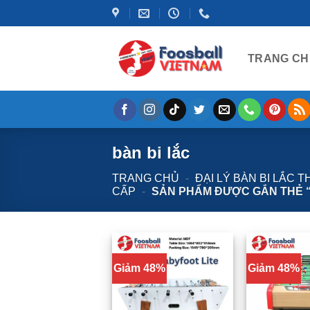
Bỏ
qua
nội
TRANG CH
dung
bàn bi lắc
TRANG CHỦ
-
ĐẠI LÝ BÀN BI LẮC 
CẤP
-
SẢN PHẨM ĐƯỢC GẮN THẺ “
Giảm 48%
Giảm 48%