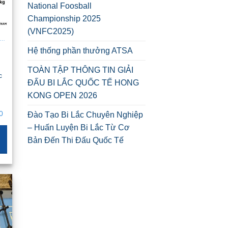
National Foosball
Championship 2025
(VNFC2025)
 LẮC MINI CHO GIA ĐÌNH – NHỎ GỌN, GẬP GỌN, DỄ DI CHUYỂN
Hệ thống phần thưởng ATSA
g
TOÀN TẬP THÔNG TIN GIẢI
c
ĐẤU BI LẮC QUỐC TẾ HONG
g
KONG OPEN 2026
á
ện
0
Đào Tạo Bi Lắc Chuyên Nghiệp
– Huấn Luyện Bi Lắc Từ Cơ
r300 .
Bản Đến Thi Đấu Quốc Tế