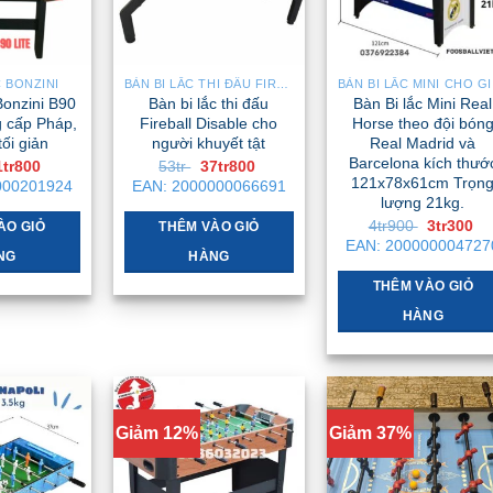
C BONZINI
BÀN BI LẮC THI ĐẤU FIREBALL
BÀN BI
Bonzini B90
Bàn bi lắc thi đấu
Bàn Bi lắc Mini Real
 cấp Pháp,
Fireball Disable cho
Horse theo đội bón
tối giản
người khuyết tật
Real Madrid và
Barcelona kích thướ
iá
Giá
Giá
Giá
1tr800
53tr
37tr800
ốc
hiện
gốc
hiện
121x78x61cm Trọn
000201924
EAN:
2000000066691
:
tại
là:
tại
lượng 21kg.
tr .
là:
53tr .
là:
Giá
Gi
4tr900
3tr300
31tr800 .
37tr800 .
ÀO GIỎ
THÊM VÀO GIỎ
gốc
hi
EAN:
200000004727
là:
tại
NG
HÀNG
4tr900 .
là:
3t
THÊM VÀO GIỎ
HÀNG
Giảm 12%
Giảm 37%