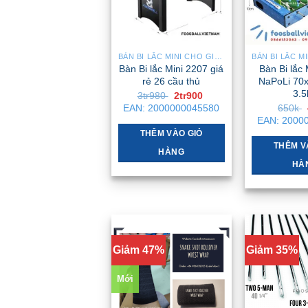
BÀN BI LẮC MINI CHO GIA ĐÌNH – NHỎ GỌN, GẬP GỌN, DỄ DI CHUYỂN
Bàn Bi lắc Mini 2207 giá
Bàn Bi lắc 
rẻ 26 cầu thủ
NaPoLi 70
3.5
Giá
Giá
3tr980
2tr900
gốc
hiện
EAN:
2000000045580
650k
là:
tại
EAN:
2000
3tr980 .
là:
2tr900 .
THÊM VÀO GIỎ
THÊM V
HÀNG
HÀ
Giảm 47%
Giảm 35%
Mới