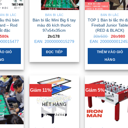
chọn
có
ÀN BI LẮC
BÀN BI LẮC
BÀN BI LẮC
thể
ầu thủ bàn
Bàn bi lắc Mini Big 6 tay
TOP 1 Bàn bi lắc thi 
được
vard – Rod
màu đỏ kích thước
Fireball Junior Tabl
chọn
ắt đặc
97x54x35cm
(RED & BLACK)
Giá
Giá
Giá
580k
2tr178
30tr500
26tr980
trên
gốc
hiện
gốc
h
000015477
EAN:
2000000015279
EAN:
200000001245
trang
là:
tại
là:
t
890k .
là:
30tr500 .
l
sản
580k .
2
ÀO GIỎ
ĐỌC TIẾP
THÊM VÀO GIỎ
phẩm
NG
HÀNG
Giảm 11%
Giảm 5%
HẾT HÀNG