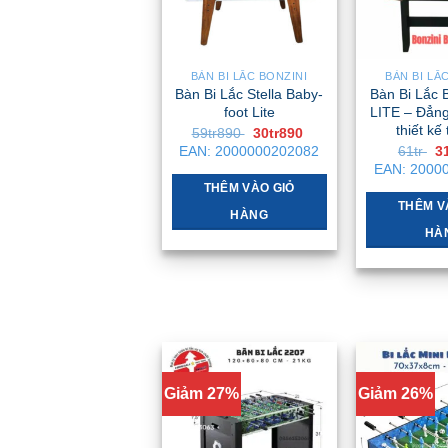
BÀN BI LẮC BONZINI
BÀN BI LẮ
Bàn Bi Lắc Stella Baby-
Bàn Bi Lắc 
foot Lite
LITE – Đẳng
thiết kế 
Giá
Giá
59tr890
30tr890
gốc
hiện
G
EAN:
2000000202082
61tr
3
là:
tại
g
EAN:
2000
59tr890 .
là:
là
30tr890 .
THÊM VÀO GIỎ
61
THÊM V
HÀNG
HÀ
Giảm 27%
Giảm 26%