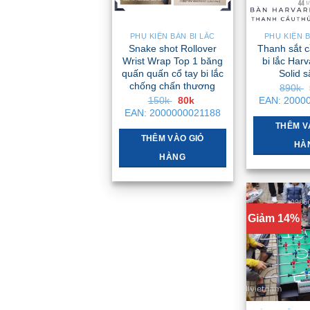
PHỤ KIỆN BÀN BI LẮC
PHỤ KIỆN B
Snake shot Rollover
Thanh sắt c
Wrist Wrap Top 1 băng
bi lắc Har
quấn quấn cổ tay bi lắc
Solid s
chống chấn thương
890k
Giá
Giá
150k
80k
EAN:
2000
gốc
hiện
EAN:
2000000021188
là:
tại
THÊM V
150k .
là:
80k .
THÊM VÀO GIỎ
HÀ
HÀNG
Giảm 14%