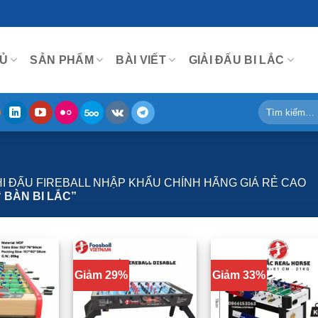
Ủ
SẢN PHẨM
BÀI VIẾT
GIẢI ĐẤU BI LẮC
Tìm
kiếm:
THI ĐẤU FIREBALL NHẬP KHẨU CHÍNH HÃNG GIÁ RẺ CAO
 BÀN BI LẮC”
Giảm 29%
Giảm 33%