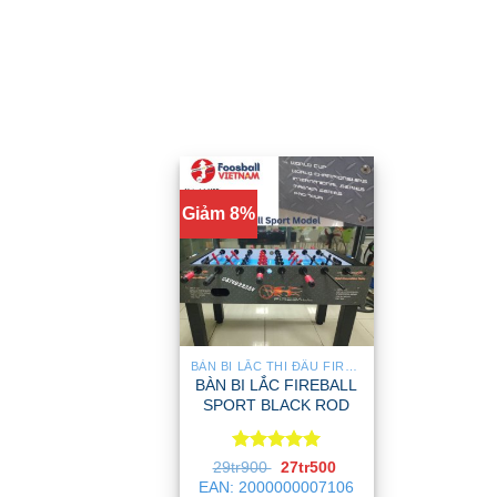
Giảm 8%
BÀN BI LẮC THI ĐẤU FIREBALL
BÀN BI LẮC FIREBALL
SPORT BLACK ROD
Được xếp
Giá
Giá
29tr900
27tr500
gốc
hiện
hạng
5
5
EAN:
2000000007106
là:
tại