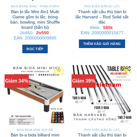
BÀN BÓNG BÀN - PING PONG
PHỤ KIỆN BÀN BI LẮC
Bàn bi lắc Mini 4in1 Multi
Thanh sắt cầu thủ bàn bi
Game gồm bi lắc, bóng
lắc Harvard – Rod Solid sắt
bàn, bowling, mini Shuffle
đặc
board (bắn bi)
Giá
Giá
890k
580k
gốc
hiện
Giá
Giá
2tr850
2tr550
EAN:
2000000015477
là:
tại
gốc
hiện
EAN:
2000000009865
890k .
là:
là:
tại
580k .
THÊM VÀO GIỎ HÀNG
2tr850 .
là:
2tr550 .
ĐỌC TIẾP
Giảm 34%
Giảm 39%
BÀN BIDA MINI GIÁ RẺ
PHỤ KIỆN BÀN BI LẮC
Bàn bi-a bida billiard mini
Thanh sắt cầu thủ bàn bi