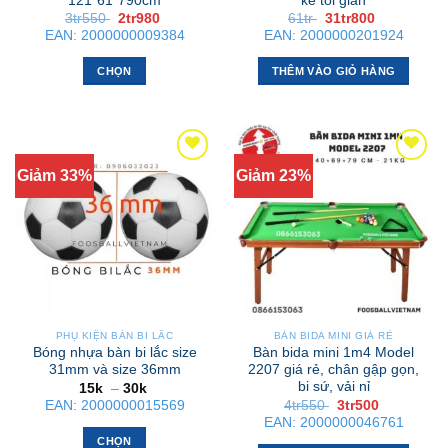
121*61*790cm
kế tối giản
trên
sản
Giá
Giá
Giá
Giá
3tr550
2tr980
61tr
31tr800
trang
gốc
hiện
gốc
hiện
phẩm
EAN:
2000000009384
EAN:
2000000201924
là:
tại
là:
tại
sản
3tr550 .
là:
61tr .
là:
phẩm
2tr980 .
31tr800 .
CHỌN
THÊM VÀO GIỎ HÀNG
Sản
phẩm
này
có
Giảm 33%
Giảm 23%
nhiều
biến
thể.
Các
tùy
chọn
có
thể
PHỤ KIỆN BÀN BI LẮC
BÀN BIDA MINI GIÁ RẺ
được
Bóng nhựa bàn bi lắc size
Bàn bida mini 1m4 Model
chọn
31mm và size 36mm
2207 giá rẻ, chân gập gọn,
bi sứ, vải nỉ
Khoảng
15k
–
30k
trên
giá:
Giá
Giá
EAN:
2000000015569
4tr550
3tr500
trang
từ
gốc
hiện
EAN:
2000000046761
15k
là:
tại
sản
đến
CHỌN
4tr550 .
là: