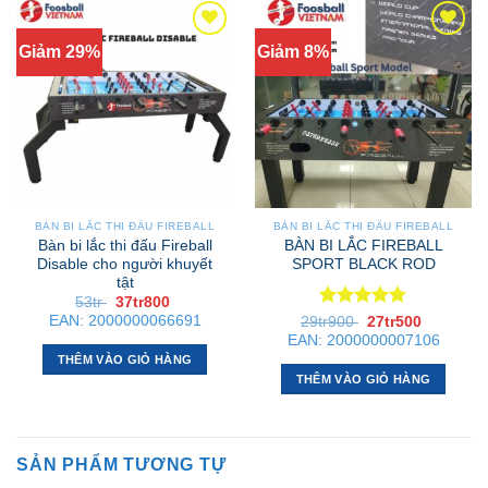
Giảm 29%
Giảm 8%
BÀN BI LẮC THI ĐẤU FIREBALL
BÀN BI LẮC THI ĐẤU FIREBALL
Bàn bi lắc thi đấu Fireball
BÀN BI LẮC FIREBALL
Disable cho người khuyết
SPORT BLACK ROD
tật
Giá
Giá
53tr
37tr800
gốc
hiện
Được xếp
EAN:
2000000066691
Giá
Giá
29tr900
27tr500
là:
tại
gốc
hiện
hạng
5
5
EAN:
2000000007106
53tr .
là:
là:
tại
sao
37tr800 .
THÊM VÀO GIỎ HÀNG
29tr900 .
là:
27tr500 .
THÊM VÀO GIỎ HÀNG
SẢN PHẨM TƯƠNG TỰ