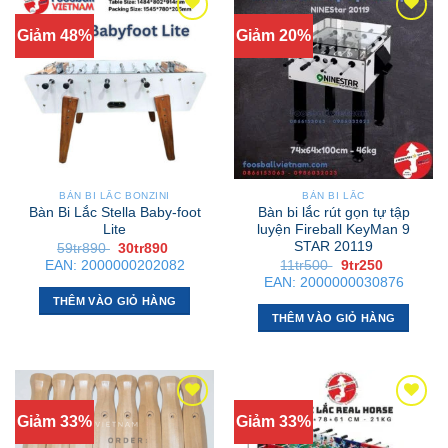
Giảm 48%
Giảm 20%
BÀN BI LẮC BONZINI
BÀN BI LẮC
Bàn Bi Lắc Stella Baby-foot
Bàn bi lắc rút gọn tự tập
Lite
luyện Fireball KeyMan 9
STAR 20119
Giá
Giá
59tr890
30tr890
gốc
hiện
Giá
Giá
EAN:
2000000202082
11tr500
9tr250
là:
tại
gốc
hiện
EAN:
2000000030876
59tr890 .
là:
là:
tại
30tr890 .
THÊM VÀO GIỎ HÀNG
11tr500 .
là:
9tr250 .
THÊM VÀO GIỎ HÀNG
Giảm 33%
Giảm 33%