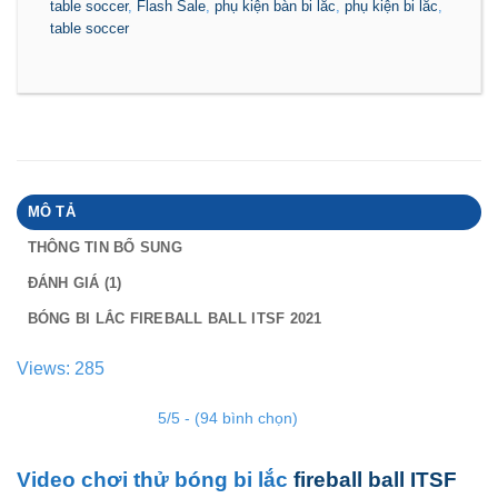
table soccer
,
Flash Sale
,
phụ kiện bàn bi lắc
,
phụ kiện bi lắc
,
table soccer
MÔ TẢ
THÔNG TIN BỔ SUNG
ĐÁNH GIÁ (1)
BÓNG BI LẮC FIREBALL BALL ITSF 2021
Views: 285
5/5 - (94 bình chọn)
Video chơi thử bóng bi lắc
fireball ball ITSF