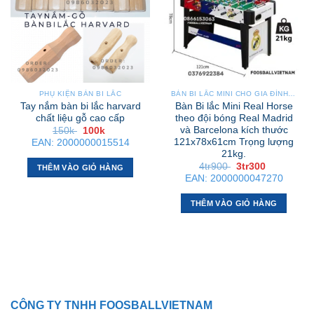
PHỤ KIỆN BÀN BI LẮC
BÀN BI LẮC MINI CHO GIA ĐÌNH – NHỎ GỌN, GẬP GỌN, DỄ DI CHUYỂN
Tay nắm bàn bi lắc harvard
Bàn Bi lắc Mini Real Horse
chất liệu gỗ cao cấp
theo đội bóng Real Madrid
và Barcelona kích thước
Giá
Giá
150k
100k
gốc
hiện
121x78x61cm Trọng lượng
EAN:
2000000015514
là:
tại
21kg.
150k .
là:
Giá
Giá
100k .
4tr900
3tr300
THÊM VÀO GIỎ HÀNG
gốc
hiện
EAN:
2000000047270
là:
tại
4tr900 .
là:
3tr300 .
THÊM VÀO GIỎ HÀNG
CÔNG TY TNHH FOOSBALLVIETNAM