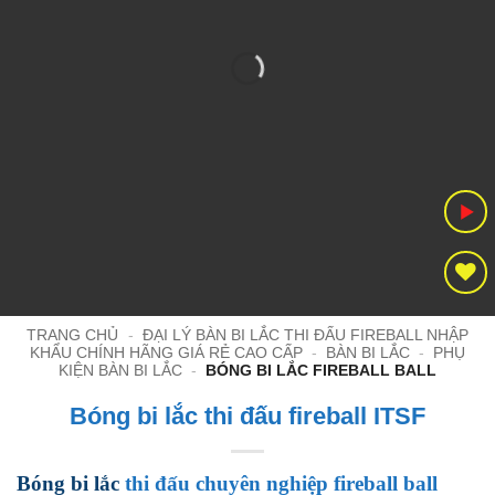
TRANG CHỦ
-
ĐẠI LÝ BÀN BI LẮC THI ĐẤU FIREBALL NHẬP
KHẨU CHÍNH HÃNG GIÁ RẺ CAO CẤP
-
BÀN BI LẮC
-
PHỤ
KIỆN BÀN BI LẮC
-
BÓNG BI LẮC FIREBALL BALL
Bóng bi lắc thi đấu fireball ITSF
Bóng bi lắc
thi đấu chuyên nghiệp fireball ball