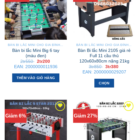
BÀN BI LẮC MINI CHO GIA ĐÌNH – NHỎ GỌN, GẬP GỌN, DỄ DI CHUYỂN
BÀN BI LẮC MINI CHO GIA ĐÌNH – NHỎ GỌN, GẬP GỌN, DỄ DI CHUYỂN
Bàn bi lắc Mini Big 6 tay
Bàn Bi lắc Mini 2105 giá rẻ
(màu đen)
Full 11 cầu thủ
120x60x80cm nặng 21kg
Giá
Giá
2tr550
2tr200
gốc
hiện
Giá
Giá
EAN:
2000000011936
3tr850
3tr380
là:
tại
gốc
hiện
EAN:
2000000029207
2tr550 .
là:
là:
tại
2tr200 .
THÊM VÀO GIỎ HÀNG
3tr850 .
là:
3tr380 .
CHỌN
Sản
phẩm
này
có
Giảm 6%
Giảm 27%
nhiều
biến
thể.
Các