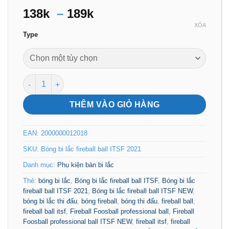
Khoảng
138k
–
189k
giá:
XÓA
Type
từ
138k
đến
189k
Bóng bi lắc thi đấu fireball ITSF số lượng
THÊM VÀO GIỎ HÀNG
EAN:
2000000012018
SKU:
Bóng bi lắc fireball ball ITSF 2021
Danh mục:
Phụ kiện bàn bi lắc
Thẻ:
bóng bi lắc
,
Bóng bi lắc fireball ball ITSF
,
Bóng bi lắc
fireball ball ITSF 2021
,
Bóng bi lắc fireball ball ITSF NEW
,
bóng bi lắc thi đấu
,
bóng fireball
,
bóng thi đấu
,
fireball ball
,
fireball ball itsf
,
Fireball Foosball professional ball
,
Fireball
Foosball professional ball ITSF NEW
,
fireball itsf
,
fireball