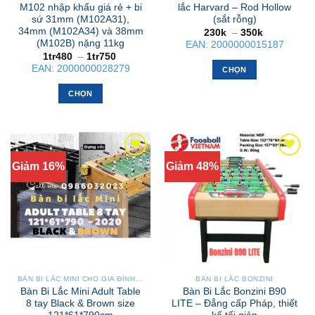
M102 nhập khẩu giá rẻ + bi
lắc Harvard – Rod Hollow
sứ 31mm (M102A31),
(sắt rỗng)
34mm (M102A34) và 38mm
Khoảng
230k
–
350k
giá:
(M102B) nặng 11kg
EAN:
2000000015187
từ
Khoảng
1tr480
–
1tr750
230k
giá:
EAN:
2000000028279
đến
CHỌN
từ
350k
1tr480
Sản
đến
CHỌN
phẩm
1tr750
Sản
này
phẩm
có
này
nhiều
có
biến
Giảm 16%
Giảm 48%
nhiều
thể.
biến
Các
thể.
tùy
Các
chọn
tùy
có
chọn
thể
có
được
thể
chọn
BÀN BI LẮC MINI CHO GIA ĐÌNH – NHỎ GỌN, GẬP GỌN, DỄ DI CHUYỂN
BÀN BI LẮC BONZINI
được
Bàn Bi Lắc Mini Adult Table
Bàn Bi Lắc Bonzini B90
trên
chọn
8 tay Black & Brown size
LITE – Đẳng cấp Pháp, thiết
trang