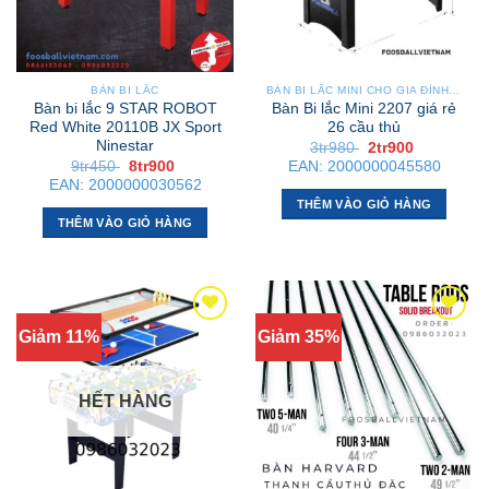
tùy
chọn
có
thể
BÀN BI LẮC
BÀN BI LẮC MINI CHO GIA ĐÌNH – NHỎ GỌN, GẬP GỌN, DỄ DI CHUYỂN
được
Bàn bi lắc 9 STAR ROBOT
Bàn Bi lắc Mini 2207 giá rẻ
chọn
Red White 20110B JX Sport
26 cầu thủ
Ninestar
Giá
Giá
3tr980
2tr900
trên
gốc
hiện
Giá
Giá
9tr450
8tr900
EAN:
2000000045580
trang
là:
tại
gốc
hiện
EAN:
2000000030562
3tr980 .
là:
là:
tại
sản
2tr900 .
THÊM VÀO GIỎ HÀNG
9tr450 .
là:
phẩm
8tr900 .
THÊM VÀO GIỎ HÀNG
Giảm 11%
Giảm 35%
HẾT HÀNG