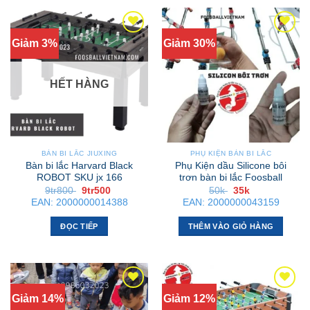
Giảm 3%
Giảm 30%
HẾT HÀNG
BÀN BI LẮC JIUXING
PHỤ KIỆN BÀN BI LẮC
Bàn bi lắc Harvard Black
Phụ Kiện dầu Silicone bôi
ROBOT SKU jx 166
trơn bàn bi lắc Foosball
Giá
Giá
Giá
Giá
9tr800
9tr500
50k
35k
gốc
hiện
gốc
hiện
EAN:
2000000014388
EAN:
2000000043159
là:
tại
là:
tại
9tr800 .
là:
50k .
là:
9tr500 .
35k .
ĐỌC TIẾP
THÊM VÀO GIỎ HÀNG
Giảm 14%
Giảm 12%