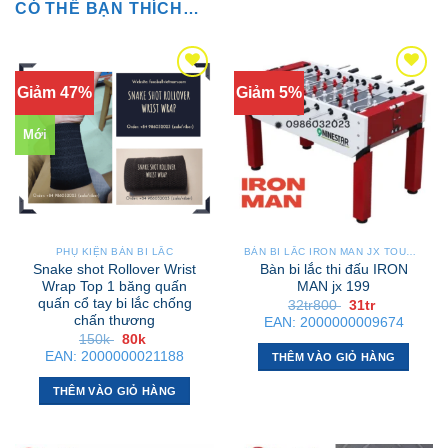
CÓ THỂ BẠN THÍCH…
Giảm 47%
Giảm 5%
Mới
PHỤ KIỆN BÀN BI LẮC
BÀN BI LẮC IRON MAN JX TOURNAMENT
Snake shot Rollover Wrist
Bàn bi lắc thi đấu IRON
Wrap Top 1 băng quấn
MAN jx 199
quấn cổ tay bi lắc chống
Giá
Giá
32tr800
31tr
gốc
hiện
chấn thương
EAN:
2000000009674
là:
tại
Giá
Giá
150k
80k
32tr800 .
là:
gốc
hiện
EAN:
2000000021188
31tr .
THÊM VÀO GIỎ HÀNG
là:
tại
150k .
là:
80k .
THÊM VÀO GIỎ HÀNG