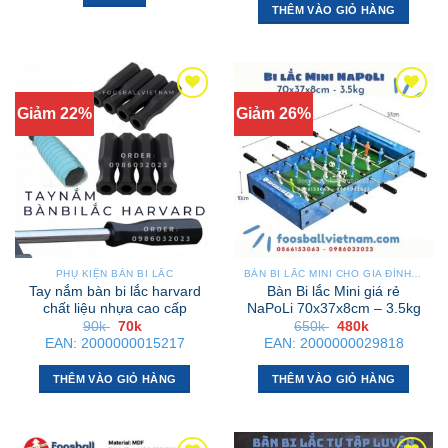
phẩm
30k
3tr500 .
THÊM VÀO GIỎ HÀNG
Sản
phẩm
này
có
nhiều
Giảm 22%
Giảm 26%
biến
thể.
Các
tùy
chọn
có
thể
được
PHỤ KIỆN BÀN BI LẮC
BÀN BI LẮC MINI CHO GIA ĐÌNH – NHỎ GỌN, GẬP GỌN, DỄ DI CHUYỂN
chọn
Tay nắm bàn bi lắc harvard
Bàn Bi lắc Mini giá rẻ
chất liệu nhựa cao cấp
NaPoLi 70x37x8cm – 3.5kg
trên
Giá
Giá
Giá
Giá
90k
70k
650k
480k
trang
gốc
hiện
gốc
hiện
EAN:
2000000015217
EAN:
2000000029818
là:
tại
là:
tại
sản
90k .
là:
650k .
là:
phẩm
70k .
480k .
THÊM VÀO GIỎ HÀNG
THÊM VÀO GIỎ HÀNG