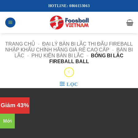
Bỏ
HOTLINE: 0866153063
qua
nội
dung
TRANG CHỦ
-
ĐẠI LÝ BÀN BI LẮC THI ĐẤU FIREBALL
NHẬP KHẨU CHÍNH HÃNG GIÁ RẺ CAO CẤP
-
BÀN BI
LẮC
-
PHỤ KIỆN BÀN BI LẮC
-
BÓNG BI LẮC
FIREBALL BALL
LỌC
Giảm 43%
Mới