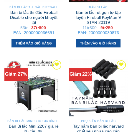
BÀN BI LẮC THI ĐẤU FIREBALL
BÀN BI LẮC
Bàn bi lắc thi đấu Fireball
Bàn bi lắc rút gọn tự tập
Disable cho người khuyết
luyện Fireball KeyMan 9
tật
STAR 20119
Giá
Giá
Giá
Giá
53tr
37tr800
11tr500
9tr250
gốc
hiện
gốc
hiện
EAN:
2000000066691
EAN:
2000000030876
là:
tại
là:
tại
53tr .
là:
11tr500 .
là:
37tr800 .
9tr250 .
THÊM VÀO GIỎ HÀNG
THÊM VÀO GIỎ HÀNG
Giảm 27%
Giảm 22%
BÀN BI LẮC MINI CHO GIA ĐÌNH – NHỎ GỌN, GẬP GỌN, DỄ DI CHUYỂN
PHỤ KIỆN BÀN BI LẮC
Bàn Bi lắc Mini 2207 giá rẻ
Tay nắm bàn bi lắc harvard
26 cầu thủ
chất liệu nhựa cao cấp