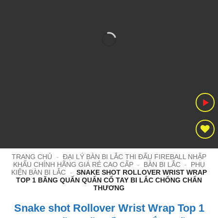
TRANG CHỦ
-
ĐẠI LÝ BÀN BI LẮC THI ĐẤU FIREBALL NHẬP
KHẨU CHÍNH HÃNG GIÁ RẺ CAO CẤP
-
BÀN BI LẮC
-
PHỤ
KIỆN BÀN BI LẮC
-
SNAKE SHOT ROLLOVER WRIST WRAP
TOP 1 BĂNG QUẤN QUẤN CỔ TAY BI LẮC CHỐNG CHẤN
THƯƠNG
Snake shot Rollover Wrist Wrap Top 1