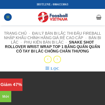
Bỏ
HOTLINE: 0866153063
qua
nội
dung
TRANG CHỦ
-
ĐẠI LÝ BÀN BI LẮC THI ĐẤU FIREBALL
NHẬP KHẨU CHÍNH HÃNG GIÁ RẺ CAO CẤP
-
BÀN BI
LẮC
-
PHỤ KIỆN BÀN BI LẮC
-
SNAKE SHOT
ROLLOVER WRIST WRAP TOP 1 BĂNG QUẤN QUẤN
CỔ TAY BI LẮC CHỐNG CHẤN THƯƠNG
LỌC
Giảm 47%
Mới