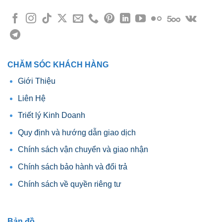
thể
được
chọn
trên
trang
sản
CHĂM SÓC KHÁCH HÀNG
phẩm
Giới Thiệu
Liên Hệ
Triết lý Kinh Doanh
Quy định và hướng dẫn giao dịch
Chính sách vận chuyển và giao nhận
Chính sách bảo hành và đổi trả
Chính sách về quyền riêng tư
Bản đồ