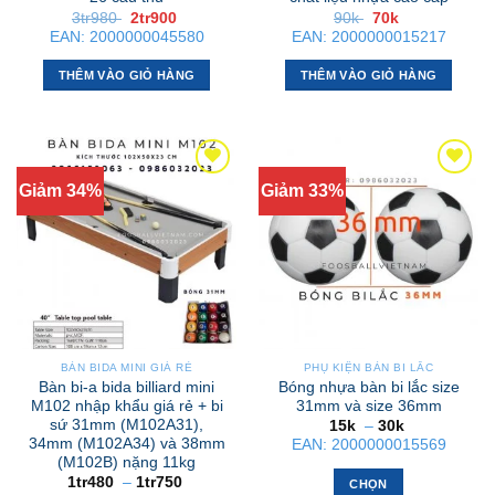
Giá
Giá
Giá
Giá
3tr980
2tr900
90k
70k
gốc
hiện
gốc
hiện
EAN:
2000000045580
EAN:
2000000015217
là:
tại
là:
tại
3tr980 .
là:
90k .
là:
2tr900 .
70k .
THÊM VÀO GIỎ HÀNG
THÊM VÀO GIỎ HÀNG
Giảm 34%
Giảm 33%
BÀN BIDA MINI GIÁ RẺ
PHỤ KIỆN BÀN BI LẮC
Bàn bi-a bida billiard mini
Bóng nhựa bàn bi lắc size
M102 nhập khẩu giá rẻ + bi
31mm và size 36mm
sứ 31mm (M102A31),
Khoảng
15k
–
30k
giá:
34mm (M102A34) và 38mm
EAN:
2000000015569
từ
(M102B) nặng 11kg
15k
Khoảng
1tr480
–
1tr750
đến
CHỌN