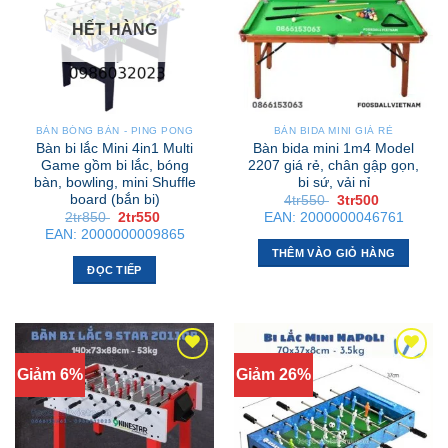
HẾT HÀNG
BÀN BÓNG BÀN - PING PONG
BÀN BIDA MINI GIÁ RẺ
Bàn bi lắc Mini 4in1 Multi
Bàn bida mini 1m4 Model
Game gồm bi lắc, bóng
2207 giá rẻ, chân gập gọn,
bàn, bowling, mini Shuffle
bi sứ, vải nỉ
board (bắn bi)
Giá
Giá
4tr550
3tr500
gốc
hiện
Giá
Giá
2tr850
2tr550
EAN:
2000000046761
là:
tại
gốc
hiện
EAN:
2000000009865
4tr550 .
là:
là:
tại
3tr500 .
THÊM VÀO GIỎ HÀNG
2tr850 .
là:
2tr550 .
ĐỌC TIẾP
Giảm 6%
Giảm 26%