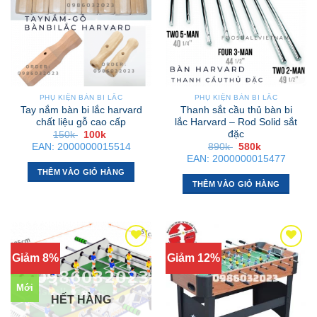
PHỤ KIỆN BÀN BI LẮC
PHỤ KIỆN BÀN BI LẮC
Tay nắm bàn bi lắc harvard
Thanh sắt cầu thủ bàn bi
chất liệu gỗ cao cấp
lắc Harvard – Rod Solid sắt
đặc
Giá
Giá
150k
100k
gốc
hiện
Giá
Giá
EAN:
2000000015514
890k
580k
là:
tại
gốc
hiện
EAN:
2000000015477
150k .
là:
là:
tại
100k .
THÊM VÀO GIỎ HÀNG
890k .
là:
580k .
THÊM VÀO GIỎ HÀNG
Giảm 8%
Giảm 12%
Mới
HẾT HÀNG