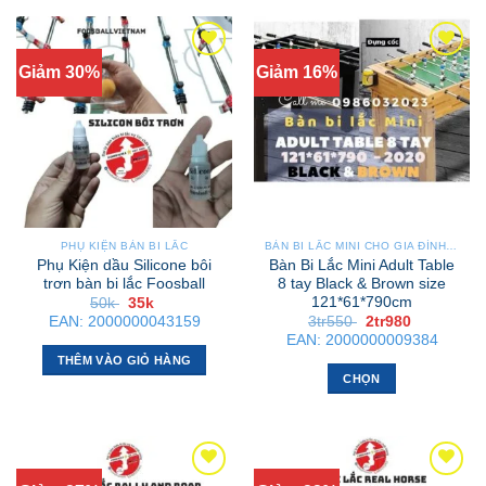
Giảm 30%
Giảm 16%
PHỤ KIỆN BÀN BI LẮC
BÀN BI LẮC MINI CHO GIA ĐÌNH – NHỎ GỌN, GẬP GỌN, DỄ DI CHUYỂN
Phụ Kiện dầu Silicone bôi
Bàn Bi Lắc Mini Adult Table
trơn bàn bi lắc Foosball
8 tay Black & Brown size
121*61*790cm
Giá
Giá
50k
35k
gốc
hiện
Giá
Giá
EAN:
2000000043159
3tr550
2tr980
là:
tại
gốc
hiện
EAN:
2000000009384
50k .
là:
là:
tại
35k .
THÊM VÀO GIỎ HÀNG
3tr550 .
là:
2tr980 .
CHỌN
Sản
phẩm
này
có