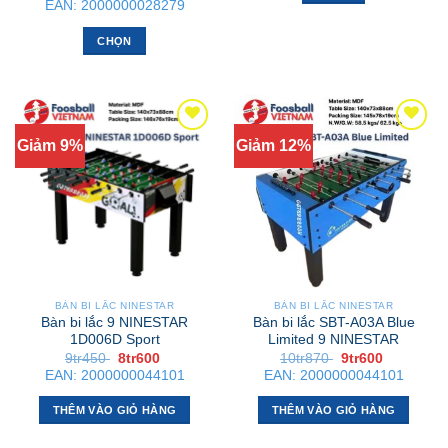
giá:
30k
EAN:
2000000028279
Sản
từ
1tr480
phẩm
đến
CHỌN
1tr750
này
Sản
có
phẩm
nhiều
này
biến
có
thể.
Giảm 9%
Giảm 12%
nhiều
Các
biến
tùy
thể.
chọn
Các
có
tùy
thể
chọn
được
có
chọn
thể
BÀN BI LẮC NINESTAR
BÀN BI LẮC NINESTAR
trên
được
Bàn bi lắc 9 NINESTAR
Bàn bi lắc SBT-A03A Blue
trang
chọn
1D006D Sport
Limited 9 NINESTAR
sản
Giá
Giá
Giá
Giá
9tr450
8tr600
10tr870
9tr600
trên
gốc
hiện
gốc
hiện
phẩm
EAN:
2000000044101
EAN:
2000000044101
trang
là:
tại
là:
tại
9tr450 .
là:
10tr870 .
là:
sản
8tr600 .
9tr600 .
THÊM VÀO GIỎ HÀNG
THÊM VÀO GIỎ HÀNG
phẩm