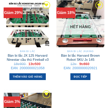
Giảm 29%
Giảm 18%
HẾT HÀNG
BÀN BI LẮC
BÀN BI LẮC JIUXING
Bàn bi lắc JX 125 Harvard
Bàn bi lắc Harvard Brown
Ninestar cầu thủ Fireball v3
Robot SKU Jx 145
Giá
Giá
Giá
Giá
18tr900
13tr500
12tr
9tr860
gốc
hiện
gốc
hiện
EAN:
2000000021058
EAN:
2000000020921
là:
tại
là:
tại
18tr900 .
là:
12tr .
là:
13tr500 .
9tr860 .
THÊM VÀO GIỎ HÀNG
ĐỌC TIẾP
Giảm 3%