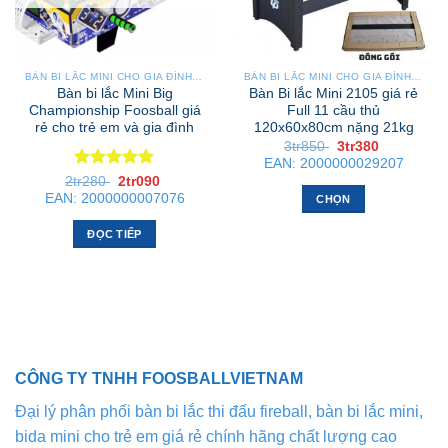
BÀN BI LẮC MINI CHO GIA ĐÌNH – NHỎ GỌN, GẬP GỌN, DỄ DI CHUYỂN
BÀN BI LẮC MINI CHO GIA ĐÌNH – NHỎ GỌN, GẬP GỌN, DỄ DI CHUYỂN
Bàn bi lắc Mini Big
Bàn Bi lắc Mini 2105 giá rẻ
Championship Foosball giá
Full 11 cầu thủ
rẻ cho trẻ em và gia đình
120x60x80cm nặng 21kg
Giá
Giá
3tr850
3tr380
gốc
hiện
EAN:
2000000029207
là:
tại
Được xếp
Giá
Giá
2tr280
2tr090
3tr850 .
là:
gốc
hiện
hạng
5
5
3tr380 .
EAN:
2000000007076
CHỌN
là:
tại
sao
2tr280 .
là:
Sản
2tr090 .
ĐỌC TIẾP
phẩm
này
có
nhiều
biến
thể.
Các
CÔNG TY TNHH FOOSBALLVIETNAM
tùy
Đại lý phân phối bàn bi lắc thi đấu fireball, bàn bi lắc mini,
chọn
có
bida mini cho trẻ em giá rẻ chính hãng chất lượng cao