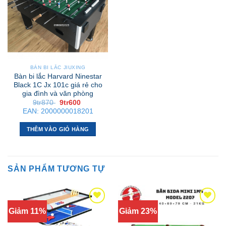
BÀN BI LẮC JIUXING
Bàn bi lắc Harvard Ninestar
Black 1C Jx 101c giá rẻ cho
gia đình và văn phòng
Giá
Giá
9tr870
9tr600
gốc
hiện
EAN:
2000000018201
là:
tại
9tr870 .
là:
9tr600 .
THÊM VÀO GIỎ HÀNG
SẢN PHẨM TƯƠNG TỰ
Giảm 11%
Giảm 23%