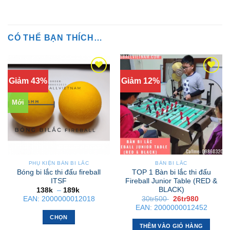
CÓ THỂ BẠN THÍCH…
Giảm 43%
Giảm 12%
Mới
PHỤ KIỆN BÀN BI LẮC
BÀN BI LẮC
Bóng bi lắc thi đấu fireball
TOP 1 Bàn bi lắc thi đấu
ITSF
Fireball Junior Table (RED &
BLACK)
Khoảng
138k
–
189k
giá:
Giá
Giá
EAN:
2000000012018
30tr500
26tr980
từ
gốc
hiện
EAN:
2000000012452
138k
là:
tại
đến
CHỌN
30tr500 .
là:
189k
26tr980 .
THÊM VÀO GIỎ HÀNG
Sản