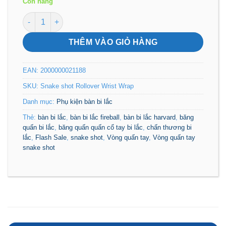
Còn hàng
là:
tại
Snake shot Rollover Wrist Wrap Top 1 băng quấn quấn cổ 
150k .
là:
80k .
THÊM VÀO GIỎ HÀNG
EAN:
2000000021188
SKU:
Snake shot Rollover Wrist Wrap
Danh mục:
Phụ kiện bàn bi lắc
Thẻ:
bàn bi lắc
,
bàn bi lắc fireball
,
bàn bi lắc harvard
,
băng
quấn bi lắc
,
băng quấn quấn cổ tay bi lắc
,
chấn thương bi
lắc
,
Flash Sale
,
snake shot
,
Vòng quấn tay
,
Vòng quấn tay
snake shot