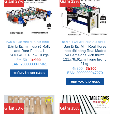
Giảm 37%
Giảm 33%
nhiều
biến
thể.
Các
tùy
chọn
có
thể
BÀN BI LẮC MINI CHO GIA ĐÌNH – NHỎ GỌN, GẬP GỌN, DỄ DI CHUYỂN
BÀN BI LẮC MINI CHO GIA ĐÌNH – NHỎ GỌN, GẬP GỌN, DỄ DI CHUYỂN
được
Bàn bi lắc mini giá rẻ Rally
Bàn Bi lắc Mini Real Horse
chọn
and Roar Foosball
theo đội bóng Real Madrid
SOC040_018P – 10 kgs
và Barcelona kích thước
trên
121x78x61cm Trọng lượng
Giá
Giá
3tr150
1tr990
trang
gốc
hiện
21kg.
EAN:
2000000047461
là:
tại
sản
Giá
Giá
4tr900
3tr300
3tr150 .
là:
gốc
hiện
phẩm
1tr990 .
EAN:
2000000047270
THÊM VÀO GIỎ HÀNG
là:
tại
4tr900 .
là:
3tr300 .
THÊM VÀO GIỎ HÀNG
Giảm 33%
Giảm 35%