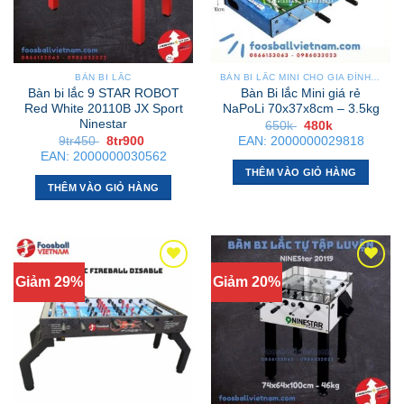
BÀN BI LẮC
BÀN BI LẮC MINI CHO GIA ĐÌNH – NHỎ GỌN, GẬP GỌN, DỄ DI CHUYỂN
Bàn bi lắc 9 STAR ROBOT
Bàn Bi lắc Mini giá rẻ
Red White 20110B JX Sport
NaPoLi 70x37x8cm – 3.5kg
Ninestar
Giá
Giá
650k
480k
gốc
hiện
Giá
Giá
9tr450
8tr900
EAN:
2000000029818
là:
tại
gốc
hiện
EAN:
2000000030562
650k .
là:
là:
tại
480k .
THÊM VÀO GIỎ HÀNG
9tr450 .
là:
8tr900 .
THÊM VÀO GIỎ HÀNG
Giảm 29%
Giảm 20%