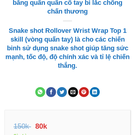
băng quấn quấn cổ tay bi lắc chống
chấn thương
Snake shot Rollover Wrist Wrap Top 1
skill (vòng quấn tay) là cho các chiến
binh sử dụng snake shot giúp tăng sức
mạnh, tốc độ, độ chính xác và tỉ lệ chiến
thắng.
Giá
Giá
150k
80k
gốc
hiện