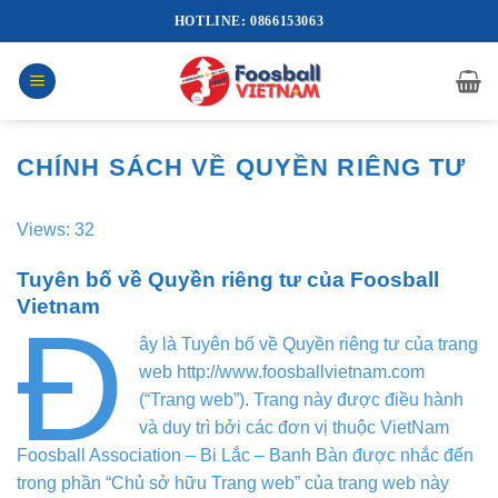
Bỏ
HOTLINE: 0866153063
qua
nội
dung
CHÍNH SÁCH VỀ QUYỀN RIÊNG TƯ
Views: 32
Tuyên bố về Quyền riêng tư của Foosball
Vietnam
Đ
ây là Tuyên bố về Quyền riêng tư của trang
web http://www.foosballvietnam.com
(“Trang web”). Trang này được điều hành
và duy trì bởi các đơn vị thuộc VietNam
Foosball Association – Bi Lắc – Banh Bàn được nhắc đến
trong phần “Chủ sở hữu Trang web” của trang web này