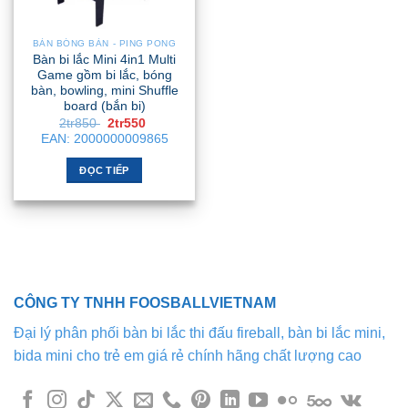
BÀN BÓNG BÀN - PING PONG
Bàn bi lắc Mini 4in1 Multi
Game gồm bi lắc, bóng
bàn, bowling, mini Shuffle
board (bắn bi)
Giá
Giá
2tr850
2tr550
gốc
hiện
EAN:
2000000009865
là:
tại
2tr850 .
là:
2tr550 .
ĐỌC TIẾP
CÔNG TY TNHH FOOSBALLVIETNAM
Đại lý phân phối bàn bi lắc thi đấu fireball, bàn bi lắc mini,
bida mini cho trẻ em giá rẻ chính hãng chất lượng cao