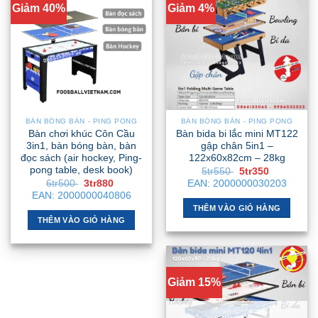
Giảm 40%
Giảm 4%
BÀN BÓNG BÀN - PING PONG
BÀN BÓNG BÀN - PING PONG
Bàn chơi khúc Côn Cầu
Bàn bida bi lắc mini MT122
3in1, bàn bóng bàn, bàn
gập chân 5in1 –
đọc sách (air hockey, Ping-
122x60x82cm – 28kg
pong table, desk book)
Giá
Giá
5tr550
5tr350
gốc
hiện
Giá
Giá
6tr500
3tr880
EAN:
2000000030203
là:
tại
gốc
hiện
EAN:
2000000040806
5tr550 .
là:
là:
tại
5tr350 .
THÊM VÀO GIỎ HÀNG
6tr500 .
là:
3tr880 .
THÊM VÀO GIỎ HÀNG
Giảm 15%