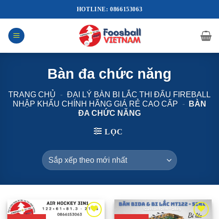
Bỏ
HOTLINE: 0866153063
qua
nội
dung
Bàn đa chức năng
TRANG CHỦ
-
ĐẠI LÝ BÀN BI LẮC THI ĐẤU FIREBALL
NHẬP KHẨU CHÍNH HÃNG GIÁ RẺ CAO CẤP
-
BÀN
ĐA CHỨC NĂNG
LỌC