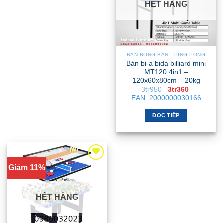
HẾT HÀNG
BÀN BÓNG BÀN - PING PONG
Bàn bi-a bida billiard mini
MT120 4in1 –
120x60x80cm – 20kg
Giá
Giá
3tr950
3tr360
gốc
hiện
EAN:
2000000030166
là:
tại
3tr950 .
là:
3tr360 .
ĐỌC TIẾP
Giảm 11%
HẾT HÀNG