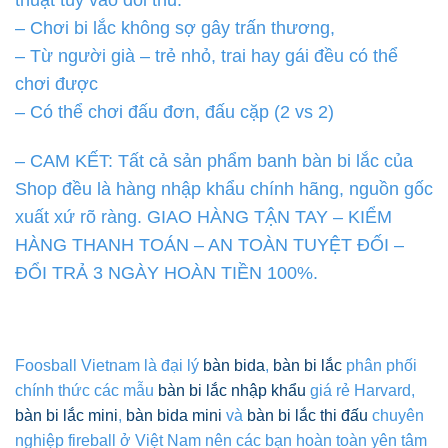
– Chơi bi lắc không sợ gây trấn thương,
– Từ người già – trẻ nhỏ, trai hay gái đều có thể
chơi được
– Có thể chơi đấu đơn, đấu cặp (2 vs 2)
– CAM KẾT: Tất cả sản phẩm banh bàn bi lắc của
Shop đều là hàng nhập khẩu chính hãng, nguồn gốc
xuất xứ rõ ràng. GIAO HÀNG TẬN TAY – KIỂM
HÀNG THANH TOÁN – AN TOÀN TUYỆT ĐỐI –
ĐỔI TRẢ 3 NGÀY HOÀN TIỀN 100%.
Foosball Vietnam là đại lý
bàn bida
,
bàn bi lắc
phân phối
chính thức các mẫu
bàn bi lắc nhập khẩu
giá rẻ Harvard,
bàn bi lắc mini
,
bàn bida mini
và
bàn bi lắc thi đấu
chuyên
nghiệp fireball ở Việt Nam nên các bạn hoàn toàn yên tâm