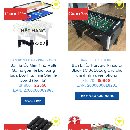
Giảm 11%
Giảm 3%
HẾT HÀNG
BÀN BÓNG BÀN - PING PONG
BÀN BI LẮC JIUXING
Bàn bi lắc Mini 4in1 Multi
Bàn bi lắc Harvard Ninestar
Game gồm bi lắc, bóng
Black 1C Jx 101c giá rẻ cho
bàn, bowling, mini Shuffle
gia đình và văn phòng
board (bắn bi)
Giá
Giá
9tr870
9tr600
gốc
hiện
Giá
Giá
2tr850
2tr550
EAN:
2000000018201
là:
tại
gốc
hiện
EAN:
2000000009865
9tr870 .
là:
là:
tại
9tr600 .
THÊM VÀO GIỎ HÀNG
2tr850 .
là:
2tr550 .
ĐỌC TIẾP