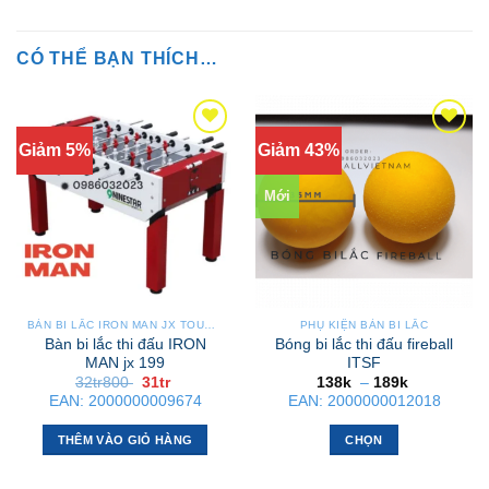
CÓ THỂ BẠN THÍCH…
Giảm 5%
Giảm 43%
Mới
BÀN BI LẮC IRON MAN JX TOURNAMENT
PHỤ KIỆN BÀN BI LẮC
Bàn bi lắc thi đấu IRON
Bóng bi lắc thi đấu fireball
MAN jx 199
ITSF
Giá
Giá
Khoảng
32tr800
31tr
138k
–
189k
gốc
hiện
giá:
EAN:
2000000009674
EAN:
2000000012018
là:
tại
từ
32tr800 .
là:
138k
31tr .
đến
THÊM VÀO GIỎ HÀNG
CHỌN
189k
Sản
phẩm