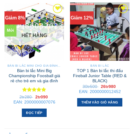
này
có
Giảm 8%
Giảm 12%
nhiều
biến
Mới
thể.
HẾT HÀNG
Các
tùy
chọn
có
thể
BÀN BI LẮC MINI CHO GIA ĐÌNH – NHỎ GỌN, GẬP GỌN, DỄ DI CHUYỂN
BÀN BI LẮC
được
Bàn bi lắc Mini Big
TOP 1 Bàn bi lắc thi đấu
chọn
Championship Foosball giá
Fireball Junior Table (RED &
rẻ cho trẻ em và gia đình
BLACK)
trên
Giá
Giá
30tr500
26tr980
trang
gốc
hiện
EAN:
2000000012452
là:
tại
sản
Được xếp
Giá
Giá
2tr280
2tr090
30tr500 .
là:
phẩm
gốc
hiện
hạng
5
5
26tr980 .
EAN:
2000000007076
THÊM VÀO GIỎ HÀNG
là:
tại
sao
2tr280 .
là:
2tr090 .
ĐỌC TIẾP