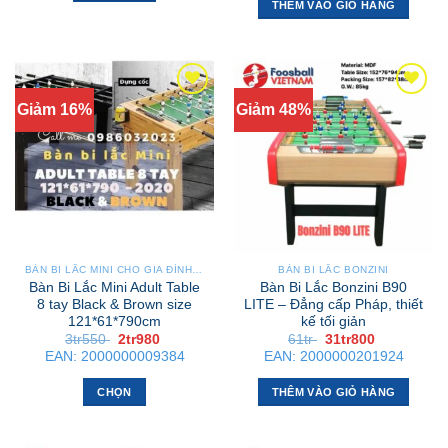
9tr250 .
THÊM VÀO GIỎ HÀNG
Giảm 16%
Giảm 48%
BÀN BI LẮC MINI CHO GIA ĐÌNH – NHỎ GỌN, GẬP GỌN, DỄ DI CHUYỂN
BÀN BI LẮC BONZINI
Bàn Bi Lắc Mini Adult Table
Bàn Bi Lắc Bonzini B90
8 tay Black & Brown size
LITE – Đẳng cấp Pháp, thiết
121*61*790cm
kế tối giản
Giá
Giá
Giá
Giá
3tr550
2tr980
61tr
31tr800
gốc
hiện
gốc
hiện
EAN:
2000000009384
EAN:
2000000201924
là:
tại
là:
tại
3tr550 .
là:
61tr .
là:
2tr980 .
31tr800 .
CHỌN
THÊM VÀO GIỎ HÀNG
Sản
phẩm