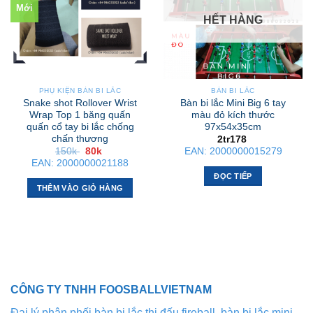
Mới
HẾT HÀNG
PHỤ KIỆN BÀN BI LẮC
BÀN BI LẮC
Snake shot Rollover Wrist
Bàn bi lắc Mini Big 6 tay
Wrap Top 1 băng quấn
màu đỏ kích thước
quấn cổ tay bi lắc chống
97x54x35cm
chấn thương
2tr178
Giá
Giá
150k
80k
EAN:
2000000015279
gốc
hiện
EAN:
2000000021188
là:
tại
ĐỌC TIẾP
150k .
là:
80k .
THÊM VÀO GIỎ HÀNG
CÔNG TY TNHH FOOSBALLVIETNAM
Đại lý phân phối bàn bi lắc thi đấu fireball, bàn bi lắc mini,