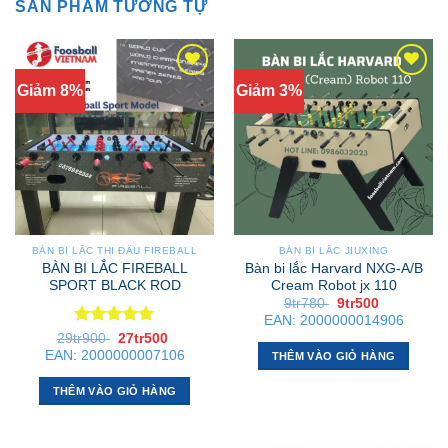
SẢN PHẨM TƯƠNG TỰ
Giảm 8%
Giảm 3%
BÀN BI LẮC THI ĐẤU FIREBALL
BÀN BI LẮC JIUXING
BÀN BI LẮC FIREBALL
Bàn bi lắc Harvard NXG-A/B
SPORT BLACK ROD
Cream Robot jx 110
Giá
Giá
9tr780
9tr500
gốc
hiện
EAN:
2000000014906
là:
tại
Được xếp
Giá
Giá
29tr900
27tr500
9tr780 .
là:
gốc
hiện
hạng
5
5
9tr500 .
EAN:
2000000007106
THÊM VÀO GIỎ HÀNG
là:
tại
sao
29tr900 .
là:
27tr500 .
THÊM VÀO GIỎ HÀNG