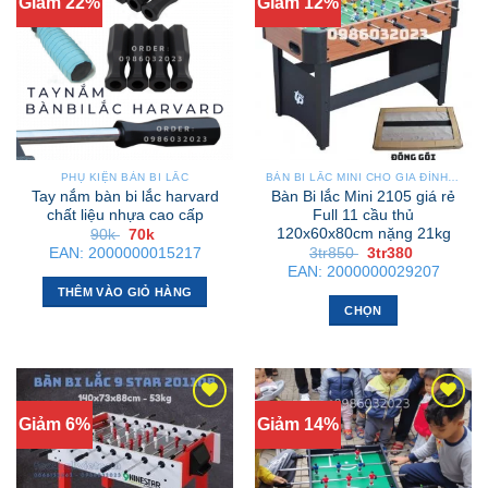
Giảm 22%
Giảm 12%
PHỤ KIỆN BÀN BI LẮC
BÀN BI LẮC MINI CHO GIA ĐÌNH – NHỎ GỌN, GẬP GỌN, DỄ DI CHUYỂN
Tay nắm bàn bi lắc harvard
Bàn Bi lắc Mini 2105 giá rẻ
chất liệu nhựa cao cấp
Full 11 cầu thủ
120x60x80cm nặng 21kg
Giá
Giá
90k
70k
gốc
hiện
Giá
Giá
EAN:
2000000015217
3tr850
3tr380
là:
tại
gốc
hiện
EAN:
2000000029207
90k .
là:
là:
tại
70k .
THÊM VÀO GIỎ HÀNG
3tr850 .
là:
3tr380 .
CHỌN
Sản
phẩm
này
có
Giảm 6%
Giảm 14%
nhiều
biến
thể.