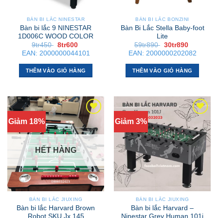
BÀN BI LẮC NINESTAR
BÀN BI LẮC BONZINI
Bàn bi lắc 9 NINESTAR
Bàn Bi Lắc Stella Baby-foot
1D006C WOOD COLOR
Lite
Giá
Giá
Giá
Giá
9tr450
8tr600
59tr890
30tr890
gốc
hiện
gốc
hiện
EAN:
2000000044101
EAN:
2000000202082
là:
tại
là:
tại
9tr450 .
là:
59tr890 .
là:
8tr600 .
30tr890 .
THÊM VÀO GIỎ HÀNG
THÊM VÀO GIỎ HÀNG
Giảm 18%
Giảm 3%
HẾT HÀNG
BÀN BI LẮC JIUXING
BÀN BI LẮC JIUXING
Bàn bi lắc Harvard Brown
Bàn bi lắc Harvard –
Robot SKU Jx 145
Ninestar Grey Human 101j