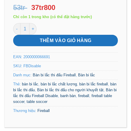
Giá
Giá
53tr
37tr800
gốc
hiện
Chỉ còn 1 trong kho (có thể đặt hàng trước)
là:
tại
Bàn bi lắc thi đấu Fireball Disable cho người khuyết tật s
53tr .
là:
37tr800 .
THÊM VÀO GIỎ HÀNG
EAN:
2000000066691
SKU:
FBDisable
Danh mục:
Bàn bi lắc thi đấu Fireball
,
Bàn bi lắc
Thẻ:
bàn bi lắc
,
bàn bi lắc chất lượng
,
bàn bi lắc fireball
,
bàn
bi lắc thi đấu
,
Bàn bi lắc thi đấu cho người khuyết tật
,
Bàn bi
lắc thi đấu Fireball Disable
,
banh bàn
,
fireball
,
fireball table
soccer
,
table soccer
Thương hiệu:
Fireball