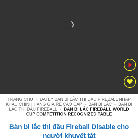
TRANG CHỦ
-
ĐẠI LÝ BÀN BI LẮC THI ĐẤU FIREBALL NHẬP
KHẨU CHÍNH HÃNG GIÁ RẺ CAO CẤP
-
BÀN BI LẮC
-
BÀN BI
LẮC THI ĐẤU FIREBALL
-
BÀN BI LẮC FIREBALL WORLD
CUP COMPETITION RECOGNIZED TABLE
Bàn bi lắc thi đấu Fireball Disable cho
người khuyết tật