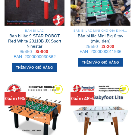
Các
tùy
chọn
có
thể
BÀN BI LẮC
BÀN BI LẮC MINI CHO GIA ĐÌNH – NHỎ GỌN, GẬP GỌN, DỄ DI CHUYỂN
được
Bàn bi lắc 9 STAR ROBOT
Bàn bi lắc Mini Big 6 tay
chọn
Red White 20110B JX Sport
(màu đen)
Ninestar
Giá
Giá
2tr550
2tr200
trên
gốc
hiện
Giá
Giá
9tr450
8tr900
EAN:
2000000011936
trang
là:
tại
gốc
hiện
EAN:
2000000030562
2tr550 .
là:
là:
tại
sản
2tr200 .
THÊM VÀO GIỎ HÀNG
9tr450 .
là:
phẩm
8tr900 .
THÊM VÀO GIỎ HÀNG
Giảm 9%
Giảm 48%