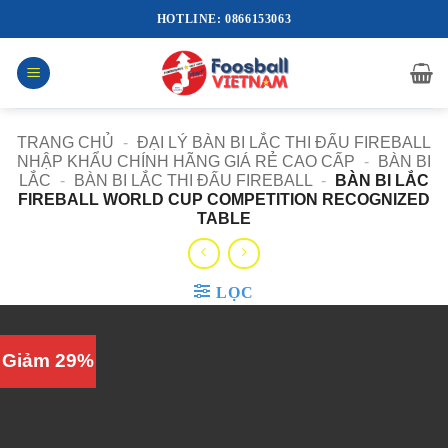
Bỏ
HOTLINE: 0866153063
qua
nội
dung
TRANG CHỦ
-
ĐẠI LÝ BÀN BI LẮC THI ĐẤU FIREBALL
NHẬP KHẨU CHÍNH HÃNG GIÁ RẺ CAO CẤP
-
BÀN BI
LẮC
-
BÀN BI LẮC THI ĐẤU FIREBALL
-
BÀN BI LẮC
FIREBALL WORLD CUP COMPETITION RECOGNIZED
TABLE
LỌC
Giảm 29%