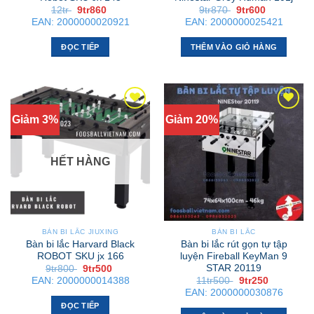
Giá
Giá
Giá
Giá
12tr
9tr860
9tr870
9tr600
gốc
hiện
gốc
hiện
EAN:
2000000020921
EAN:
2000000025421
là:
tại
là:
tại
12tr .
là:
9tr870 .
là:
9tr860 .
9tr600 .
ĐỌC TIẾP
THÊM VÀO GIỎ HÀNG
Giảm 3%
Giảm 20%
HẾT HÀNG
BÀN BI LẮC JIUXING
BÀN BI LẮC
Bàn bi lắc Harvard Black
Bàn bi lắc rút gọn tự tập
ROBOT SKU jx 166
luyện Fireball KeyMan 9
STAR 20119
Giá
Giá
9tr800
9tr500
gốc
hiện
Giá
Giá
EAN:
2000000014388
11tr500
9tr250
là:
tại
gốc
hiện
EAN:
2000000030876
9tr800 .
là:
là:
tại
9tr500 .
ĐỌC TIẾP
11tr500 .
là: