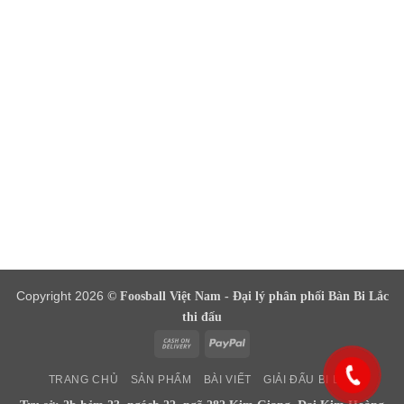
Copyright 2026
© Foosball Việt Nam - Đại lý phân phối Bàn Bi Lắc
thi đấu
Cash
PayPal
On
TRANG CHỦ
SẢN PHẨM
BÀI VIẾT
GIẢI ĐẤU BI LẮC
Delivery