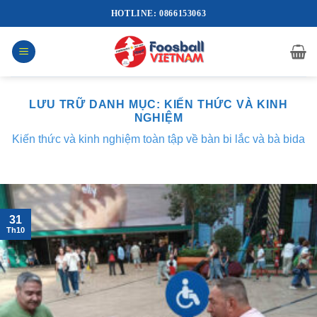
Bỏ
HOTLINE: 0866153063
qua
nội
dung
LƯU TRỮ DANH MỤC:
KIẾN THỨC VÀ KINH
NGHIỆM
Kiến thức và kinh nghiệm toàn tập về bàn bi lắc và bà bida
31
Th10