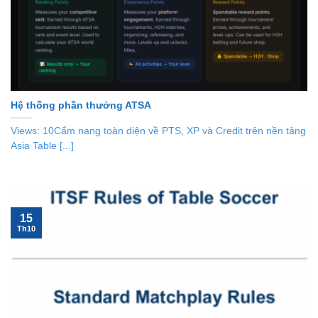
Hệ thống phần thưởng ATSA
Views: 10Cẩm nang toàn diện về PTS, XP và Credit trên nền tảng
Asia Table [...]
15
Th10