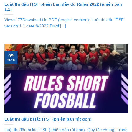
Luật thi đấu ITSF phiên bản đầy đủ Rules 2022 (phiên bản
1.1)
Views: 77Download file PDF (english version): Luật thi đấu ITSF
version 1.1 date 8/2022 Dưới [...]
09
Th10
Luật thi đấu bi lắc ITSF (phiên bản rút gọn)
Luật thi đấu bi lắc ITSF (phiên bản rút gọn). Quy tắc chung: Trong