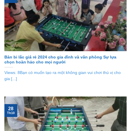
Bàn bi lắc giá rẻ 2024 cho gia đình và văn phòng Sự lựa
chọn hoàn hảo cho mọi người
Views: 8Bạn có muốn tạo ra một không gian vui chơi thú vị cho
gia [...]
28
Th10