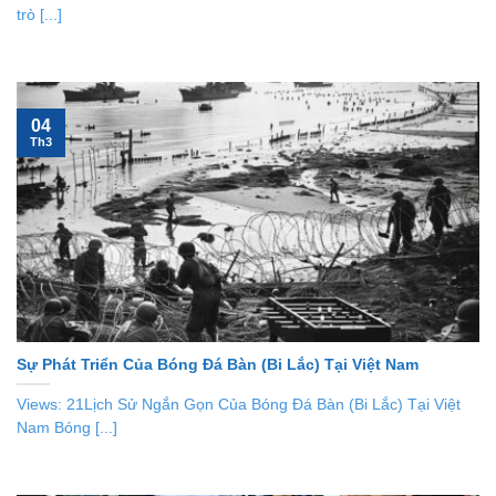
trò [...]
04
Th3
Sự Phát Triển Của Bóng Đá Bàn (Bi Lắc) Tại Việt Nam
Views: 21Lịch Sử Ngắn Gọn Của Bóng Đá Bàn (Bi Lắc) Tại Việt
Nam Bóng [...]