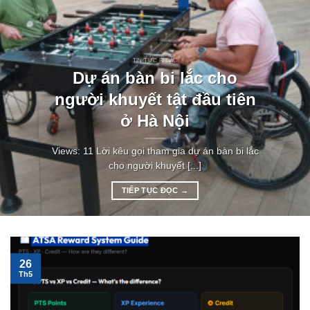
TIN TỨC BI LẮC
Dự án bàn bi lắc cho
người khuyết tật đầu tiên
ở Hà Nội
Views: 11 Lời kêu gọi tham gia dự án bàn bi lắc
cho người khuyết [...]
TIẾP TỤC ĐỌC
→
26
Th5