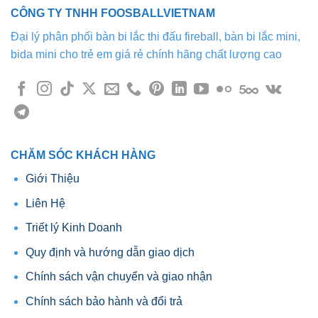
thể.
CÔNG TY TNHH FOOSBALLVIETNAM
Các
tùy
Đại lý phân phối bàn bi lắc thi đấu fireball, bàn bi lắc mini,
chọn
bida mini cho trẻ em giá rẻ chính hãng chất lượng cao
có
thể
được
chọn
trên
trang
sản
CHĂM SÓC KHÁCH HÀNG
phẩm
Giới Thiệu
Liên Hệ
Triết lý Kinh Doanh
Quy định và hướng dẫn giao dịch
Chính sách vận chuyển và giao nhận
Chính sách bảo hành và đổi trả