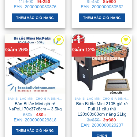
Giá
Giá
Giá
Giá
11tr500
9tr250
9tr450
8tr900
gốc
hiện
gốc
hiện
EAN:
2000000030876
EAN:
2000000030562
là:
tại
là:
tại
11tr500 .
là:
9tr450 .
là:
9tr250 .
8tr900 .
THÊM VÀO GIỎ HÀNG
THÊM VÀO GIỎ HÀNG
Giảm 26%
Giảm 12%
BÀN BI LẮC MINI CHO GIA ĐÌNH – NHỎ GỌN, GẬP GỌN, DỄ DI CHUYỂN
BÀN BI LẮC MINI CHO GIA ĐÌNH – NHỎ GỌN, GẬP GỌN, DỄ DI CHUYỂN
Bàn Bi lắc Mini giá rẻ
Bàn Bi lắc Mini 2105 giá rẻ
NaPoLi 70x37x8cm – 3.5kg
Full 11 cầu thủ
120x60x80cm nặng 21kg
Giá
Giá
650k
480k
gốc
hiện
Giá
Giá
EAN:
2000000029818
3tr850
3tr380
là:
tại
gốc
hiện
EAN:
2000000029207
650k .
là:
là:
tại
480k .
THÊM VÀO GIỎ HÀNG
3tr850 .
là:
3tr380 .
CHỌN