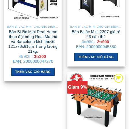
BÀN BI LẮC MINI CHO GIA ĐÌNH – NHỎ GỌN, GẬP GỌN, DỄ DI CHUYỂN
BÀN BI LẮC MINI CHO GIA ĐÌNH – NHỎ GỌN, GẬP GỌN, DỄ DI CHUYỂN
Bàn Bi lắc Mini Real Horse
Bàn Bi lắc Mini 2207 giá rẻ
theo đội bóng Real Madrid
26 cầu thủ
và Barcelona kích thước
Giá
Giá
3tr980
2tr900
gốc
hiện
121x78x61cm Trọng lượng
EAN:
2000000045580
là:
tại
21kg.
3tr980 .
là:
Giá
Giá
4tr900
3tr300
2tr900 .
THÊM VÀO GIỎ HÀNG
gốc
hiện
EAN:
2000000047270
là:
tại
4tr900 .
là:
3tr300 .
THÊM VÀO GIỎ HÀNG
Giảm 9%