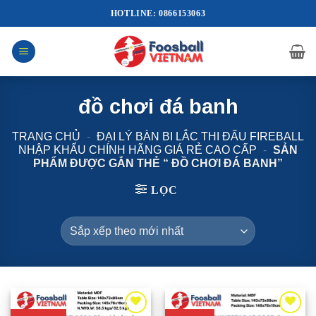
Bỏ
HOTLINE: 0866153063
qua
nội
dung
đồ chơi đá banh
TRANG CHỦ
-
ĐẠI LÝ BÀN BI LẮC THI ĐẤU FIREBALL
NHẬP KHẨU CHÍNH HÃNG GIÁ RẺ CAO CẤP
-
SẢN
PHẨM ĐƯỢC GẮN THẺ “ ĐỒ CHƠI ĐÁ BANH”
LỌC