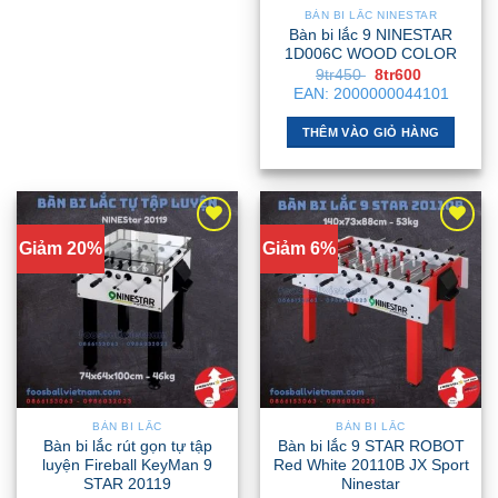
BÀN BI LẮC NINESTAR
Bàn bi lắc 9 NINESTAR
1D006C WOOD COLOR
Giá
Giá
9tr450
8tr600
gốc
hiện
EAN:
2000000044101
là:
tại
9tr450 .
là:
8tr600 .
THÊM VÀO GIỎ HÀNG
Giảm 20%
Giảm 6%
BÀN BI LẮC
BÀN BI LẮC
Bàn bi lắc rút gọn tự tập
Bàn bi lắc 9 STAR ROBOT
luyện Fireball KeyMan 9
Red White 20110B JX Sport
STAR 20119
Ninestar