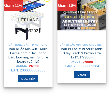
Giảm 11%
Giảm 16%
HẾT HÀNG
BÀN BÓNG BÀN - PING PONG
BÀN BI LẮC MINI CHO GIA ĐÌNH – NHỎ GỌN, GẬP GỌN, DỄ DI CHUYỂN
Bàn bi lắc Mini 4in1 Multi
Bàn Bi Lắc Mini Adult Table
Game gồm bi lắc, bóng
8 tay Black & Brown size
bàn, bowling, mini Shuffle
121*61*790cm
board (bắn bi)
Giá
Giá
3tr550
2tr980
gốc
hiện
Giá
Giá
2tr850
2tr550
EAN:
2000000009384
là:
tại
gốc
hiện
EAN:
2000000009865
3tr550 .
là:
là:
tại
2tr980 .
CHỌN
2tr850 .
là:
2tr550 .
ĐỌC TIẾP
Sản
phẩm
này
có
nhiều
biến