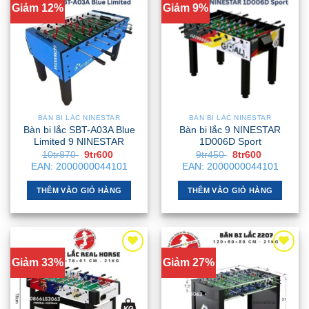
Giảm 12%
Giảm 9%
BÀN BI LẮC NINESTAR
BÀN BI LẮC NINESTAR
Bàn bi lắc SBT-A03A Blue
Bàn bi lắc 9 NINESTAR
Limited 9 NINESTAR
1D006D Sport
Giá
Giá
Giá
Giá
10tr870
9tr600
9tr450
8tr600
gốc
hiện
gốc
hiện
EAN:
2000000044101
EAN:
2000000044101
là:
tại
là:
tại
10tr870 .
là:
9tr450 .
là:
9tr600 .
8tr600 .
THÊM VÀO GIỎ HÀNG
THÊM VÀO GIỎ HÀNG
Giảm 33%
Giảm 27%