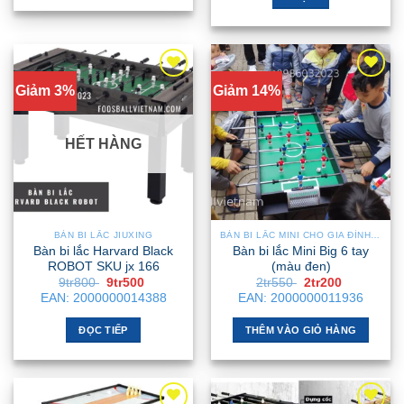
Sản
phẩm
này
có
Giảm 3%
Giảm 14%
nhiều
biến
thể.
HẾT HÀNG
Các
tùy
chọn
có
thể
BÀN BI LẮC JIUXING
BÀN BI LẮC MINI CHO GIA ĐÌNH – NHỎ GỌN, GẬP GỌN, DỄ DI CHUYỂN
được
Bàn bi lắc Harvard Black
Bàn bi lắc Mini Big 6 tay
chọn
ROBOT SKU jx 166
(màu đen)
Giá
Giá
Giá
Giá
9tr800
9tr500
2tr550
2tr200
trên
gốc
hiện
gốc
hiện
EAN:
2000000014388
EAN:
2000000011936
trang
là:
tại
là:
tại
9tr800 .
là:
2tr550 .
là:
sản
9tr500 .
2tr200 .
ĐỌC TIẾP
THÊM VÀO GIỎ HÀNG
phẩm