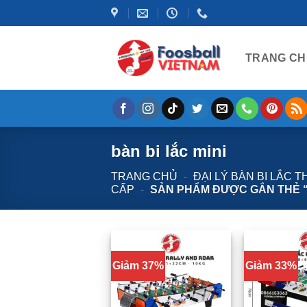
Bỏ
qua
nội
TRANG CH
dung
bàn bi lắc mini
TRANG CHỦ
-
ĐẠI LÝ BÀN BI LẮC 
CẤP
-
SẢN PHẨM ĐƯỢC GẮN THẺ “ 
Giảm 37%
Giảm 33%