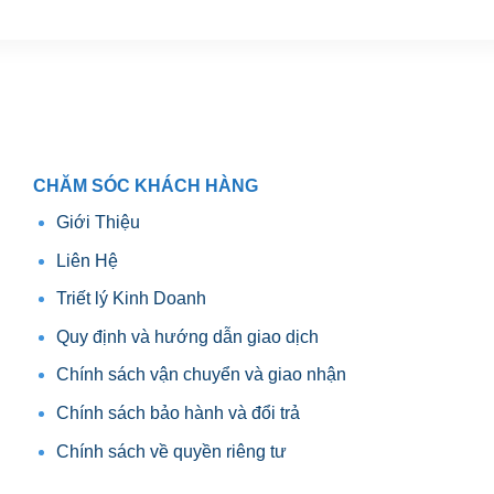
hiển dễ sử dụng, giúp bạn có thể thực hiện những cú sút và quay
ủa trò chơi.
ổn định, giúp bảo đảm rằng trò chơi diễn ra một cách trơn tru và
CHĂM SÓC KHÁCH HÀNG
giải trí, mà còn là cách tuyệt vời để kích thích sự cạnh tranh và
 giải đấu nhỏ với bạn bè và gia đình, tạo ra những kỷ niệm đáng nhớ.
Giới Thiệu
Liên Hệ
a giải trí và thiết kế linh hoạt. Với nó, không gian nhỏ cũng có thể
g khoảnh khắc giải trí không thể nào quên.
Triết lý Kinh Doanh
Quy định và hướng dẫn giao dịch
Chính sách vận chuyển và giao nhận
Chính sách bảo hành và đổi trả
Chính sách về quyền riêng tư