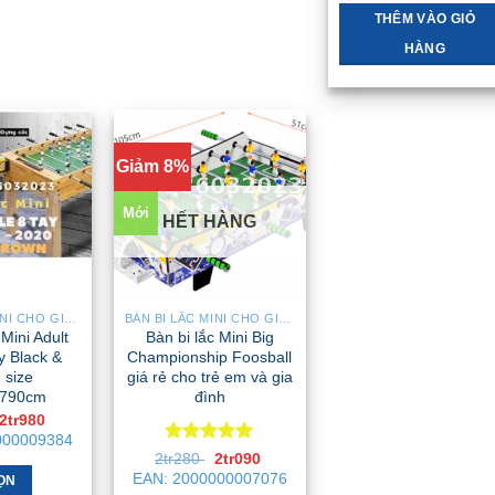
2tr550 .
là:
2t
THÊM VÀO GIỎ
HÀNG
Giảm 8%
Mới
HẾT HÀNG
BÀN BI LẮC MINI CHO GIA ĐÌNH – NHỎ GỌN, GẬP GỌN, DỄ DI CHUYỂN
BÀN BI LẮC MINI CHO GIA ĐÌNH – NHỎ GỌN, GẬP GỌN, DỄ DI CHUYỂN
Mini Adult
Bàn bi lắc Mini Big
y Black &
Championship Foosball
 size
giá rẻ cho trẻ em và gia
*790cm
đình
Giá
Giá
2tr980
gốc
hiện
000009384
là:
tại
Được xếp
Giá
Giá
2tr280
2tr090
3tr550 .
là:
gốc
hiện
hạng
5
5
EAN:
2000000007076
2tr980 .
ỌN
là:
tại
sao