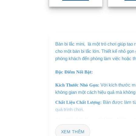
Bàn bi lắc mini, là một trò chơi giúp tạo 
cho một bàn bi lắc lớn. Thiết kế nhỏ gọn
phòng khách đến phòng làm việc hoặc th
Đặc Điểm Nổi Bật:
Với kích thước min
Kích Thước Nhỏ Gọn:
không gian một cách hiệu quả mà không 
Bàn được làm từ 
Chất Liệu Chất Lượng:
quá trình chơi.
Những chi
Giao Diện Mô Phỏng Chi Tiết:
bạn đang tham gia vào một trận đấu bi l
XEM THÊM