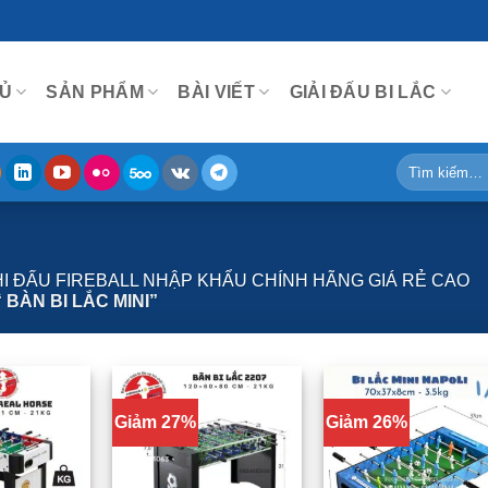
Ủ
SẢN PHẨM
BÀI VIẾT
GIẢI ĐẤU BI LẮC
Tìm
kiếm:
THI ĐẤU FIREBALL NHẬP KHẨU CHÍNH HÃNG GIÁ RẺ CAO
BÀN BI LẮC MINI”
Giảm 27%
Giảm 26%