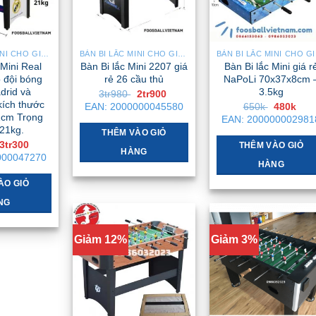
BÀN BI LẮC MINI CHO GIA ĐÌNH – NHỎ GỌN, GẬP GỌN, DỄ DI CHUYỂN
BÀN BI LẮC MINI CHO GIA ĐÌNH – NHỎ GỌN, GẬP GỌN, DỄ DI CHUYỂN
BÀN BI
 Mini Real
Bàn Bi lắc Mini 2207 giá
Bàn Bi lắc Mini giá r
 đội bóng
rẻ 26 cầu thủ
NaPoLi 70x37x8cm 
drid và
3.5kg
Giá
Giá
3tr980
2tr900
gốc
hiện
kích thước
Giá
Giá
EAN:
2000000045580
650k
480k
là:
tại
gốc
hiệ
cm Trọng
EAN:
200000002981
3tr980 .
là:
là:
tại
21kg.
2tr900 .
THÊM VÀO GIỎ
650k .
là:
Giá
Giá
3tr300
480
THÊM VÀO GIỎ
HÀNG
gốc
hiện
000047270
là:
tại
HÀNG
4tr900 .
là:
3tr300 .
ÀO GIỎ
NG
Giảm 12%
Giảm 3%