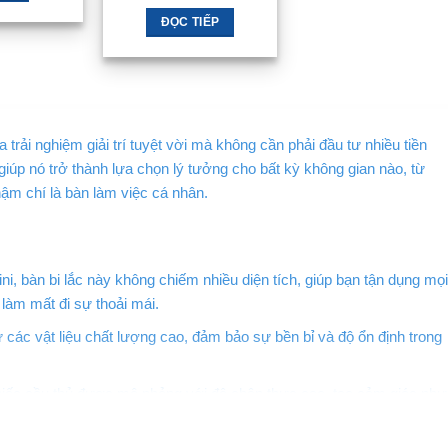
2tr280 .
là:
Sản
2tr090 .
ĐỌC TIẾP
phẩm
này
có
nhiều
biến
ra trải nghiệm giải trí tuyệt vời mà không cần phải đầu tư nhiều tiền
thể.
 giúp nó trở thành lựa chọn lý tưởng cho bất kỳ không gian nào, từ
Các
ậm chí là bàn làm việc cá nhân.
tùy
chọn
có
thể
i, bàn bi lắc này không chiếm nhiều diện tích, giúp bạn tận dụng mọi
được
làm mất đi sự thoải mái.
chọn
trên
các vật liệu chất lượng cao, đảm bảo sự bền bỉ và độ ổn định trong
trang
sản
ếc cầu thủ được mô phỏng với độ chân thực cao, tạo cảm giác như
phẩm
ắc chuyên nghiệp.