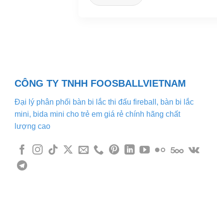
Bảng điều k
Bảng Điều Khiển Linh Hoạt:
đầu bất ngờ, làm tăng thêm sự hấp dẫn c
Chân đế chắc chắn và 
Chân Đế Ổn Định:
không bị gián đoạn.
Lợi Ích:
CÔNG TY TNHH FOOSBALLVIETNAM
Bàn bi lắc mini không chỉ là một trò chơi 
tương tác xã hội. Bạn có thể tổ chức các
Đại lý phân phối bàn bi lắc thi đấu fireball, bàn bi lắc
mini, bida mini cho trẻ em giá rẻ chính hãng chất
là sự kết hợp hoàn hảo giữ
Bàn bi lắc mini
lượng cao
biến thành sân đấu sôi động, tạo ra nhữn