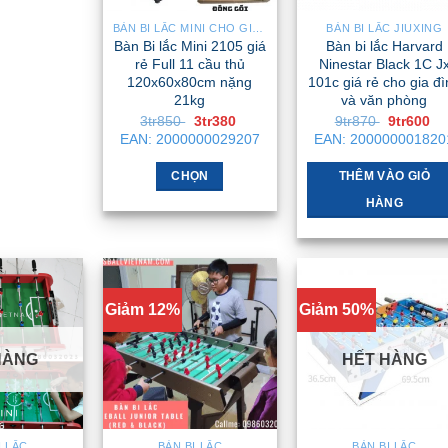
BÀN BI LẮC MINI CHO GIA ĐÌNH – NHỎ GỌN, GẬP GỌN, DỄ DI CHUYỂN
BÀN BI LẮC JIUXING
Bàn Bi lắc Mini 2105 giá
Bàn bi lắc Harvard
rẻ Full 11 cầu thủ
Ninestar Black 1C J
120x60x80cm nặng
101c giá rẻ cho gia đ
21kg
và văn phòng
Giá
Giá
Giá
Gi
3tr850
3tr380
9tr870
9tr600
gốc
hiện
gốc
hi
EAN:
2000000029207
EAN:
200000001820
là:
tại
là:
tại
3tr850 .
là:
9tr870 .
là:
3tr380 .
9t
CHỌN
THÊM VÀO GIỎ
Sản
HÀNG
phẩm
này
có
nhiều
Giảm 12%
Giảm 50%
biến
thể.
HÀNG
HẾT HÀNG
Các
tùy
chọn
có
I LẮC
BÀN BI LẮC
BÀN BI LẮC