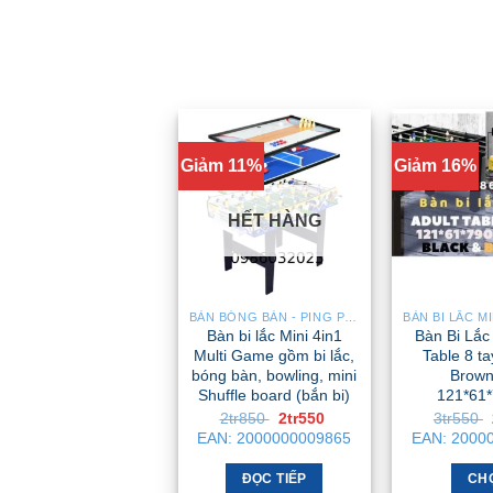
chọn
trên
trang
sản
phẩm
Giảm 11%
Giảm 16%
HẾT HÀNG
BÀN BÓNG BÀN - PING PONG
Bàn bi lắc Mini 4in1
Bàn Bi Lắc 
Multi Game gồm bi lắc,
Table 8 ta
bóng bàn, bowling, mini
Brown
Shuffle board (bắn bi)
121*61
Giá
Giá
2tr850
2tr550
3tr550
gốc
hiện
EAN:
2000000009865
EAN:
2000
là:
tại
2tr850 .
là:
2tr550 .
ĐỌC TIẾP
CH