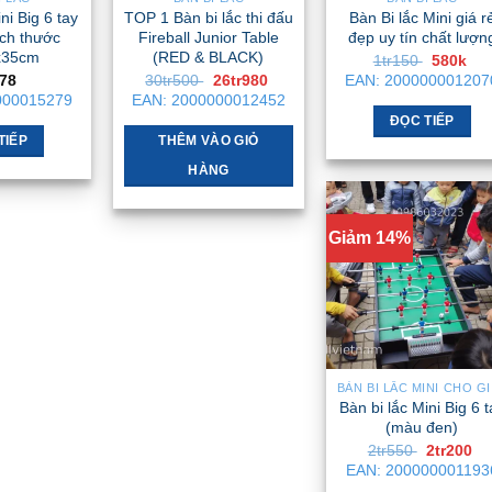
thể
ni Big 6 tay
TOP 1 Bàn bi lắc thi đấu
Bàn Bi lắc Mini giá r
được
ch thước
Fireball Junior Table
đẹp uy tín chất lượn
chọn
x35cm
(RED & BLACK)
Giá
Gi
1tr150
580k
gốc
hi
Giá
Giá
178
30tr500
26tr980
EAN:
200000001207
trên
là:
tại
gốc
hiện
000015279
EAN:
2000000012452
1tr150 .
là:
trang
là:
tại
580
ĐỌC TIẾP
30tr500 .
là:
sản
26tr980 .
TIẾP
THÊM VÀO GIỎ
phẩm
HÀNG
Giảm 14%
BÀN BI
Bàn bi lắc Mini Big 6 t
(màu đen)
Giá
Gi
2tr550
2tr200
gốc
hi
EAN:
200000001193
là:
tại