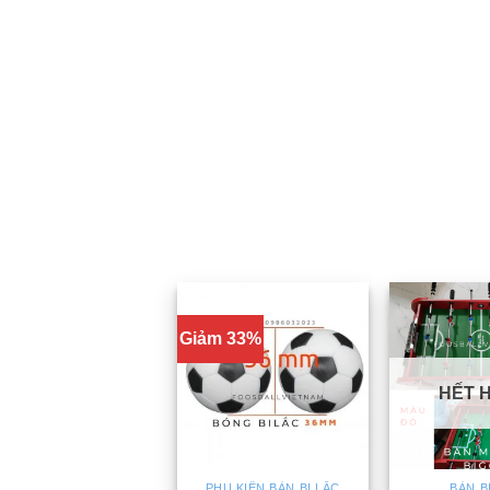
Giảm 33%
HẾT 
PHỤ KIỆN BÀN BI LẮC
BÀN B