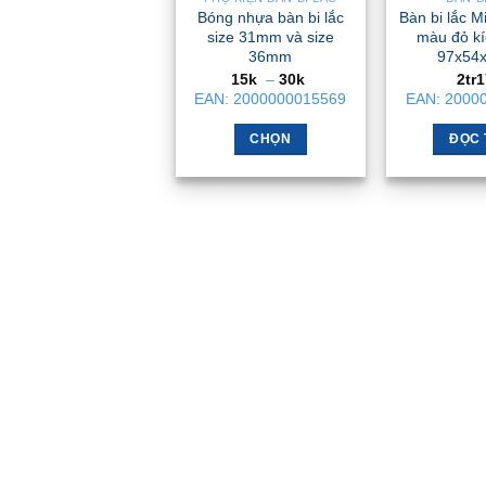
Bóng nhựa bàn bi lắc
Bàn bi lắc Mi
size 31mm và size
màu đỏ kí
36mm
97x54
Khoảng
15k
–
30k
2tr
giá:
EAN:
2000000015569
EAN:
2000
từ
15k
đến
CHỌN
ĐỌC 
30k
Sản
phẩm
này
có
nhiều
biến
thể.
Các
tùy
chọn
có
thể
được