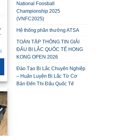
National Foosball
Championship 2025
(VNFC2025)
 LẮC MINI CHO GIA ĐÌNH – NHỎ GỌN, GẬP GỌN, DỄ DI CHUYỂN
ẻ
Hệ thống phần thưởng ATSA
–
TOÀN TẬP THÔNG TIN GIẢI
ĐẤU BI LẮC QUỐC TẾ HONG
n
8
KONG OPEN 2026
k .
Đào Tạo Bi Lắc Chuyên Nghiệp
– Huấn Luyện Bi Lắc Từ Cơ
Bản Đến Thi Đấu Quốc Tế