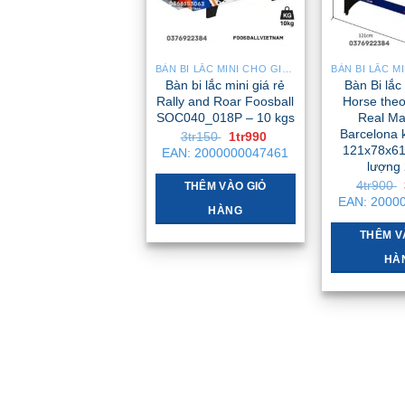
BÀN BI LẮC MINI CHO GIA ĐÌNH – NHỎ GỌN, GẬP GỌN, DỄ DI CHUYỂN
Bàn bi lắc mini giá rẻ
Bàn Bi lắc
Rally and Roar Foosball
Horse theo
SOC040_018P – 10 kgs
Real Ma
Barcelona 
Giá
Giá
3tr150
1tr990
gốc
hiện
121x78x61
EAN:
2000000047461
là:
tại
lượng 
3tr150 .
là:
4tr900
1tr990 .
THÊM VÀO GIỎ
EAN:
2000
HÀNG
THÊM V
HÀ