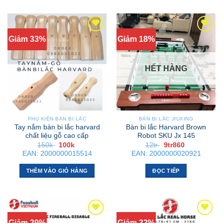
Giảm 33%
Giảm 18%
HẾT HÀNG
PHỤ KIỆN BÀN BI LẮC
BÀN BI LẮC JIUXING
Tay nắm bàn bi lắc harvard
Bàn bi lắc Harvard Brown
chất liệu gỗ cao cấp
Robot SKU Jx 145
Giá
Giá
Giá
Giá
150k
100k
12tr
9tr860
gốc
hiện
gốc
hiện
EAN:
2000000015514
EAN:
2000000020921
là:
tại
là:
tại
150k .
là:
12tr .
là:
100k .
9tr860 .
THÊM VÀO GIỎ HÀNG
ĐỌC TIẾP
Giảm 29%
Giảm 33%