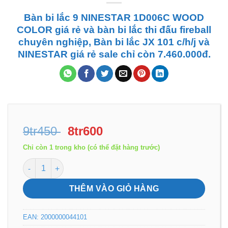
Bàn bi lắc 9 NINESTAR 1D006C WOOD
COLOR giá rẻ và bàn bi lắc thi đấu fireball
chuyên nghiệp, Bàn bi lắc JX 101 c/h/j và
NINESTAR giá rẻ sale chỉ còn 7.460.000đ.
Giá
Giá
9tr450
8tr600
gốc
hiện
Chỉ còn 1 trong kho (có thể đặt hàng trước)
là:
tại
Bàn bi lắc 9 NINESTAR 1D006C WOOD COLOR số lượng
9tr450 .
là:
8tr600 .
THÊM VÀO GIỎ HÀNG
EAN:
2000000044101