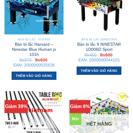
BÀN BI LẮC JIUXING
BÀN BI LẮC NINESTAR
Bàn bi lắc Harvard –
Bàn bi lắc 9 NINESTAR
Ninestar Blue Human jx
1D006D Sport
101h
Giá
Giá
9tr450
8tr600
gốc
hiện
Giá
Giá
9tr870
9tr600
EAN:
2000000044101
là:
tại
gốc
hiện
EAN:
2000000025636
9tr450 .
là:
là:
tại
8tr600 .
THÊM VÀO GIỎ HÀNG
9tr870 .
là:
9tr600 .
THÊM VÀO GIỎ HÀNG
Giảm 39%
Giảm 8%
Mới
HẾT HÀNG