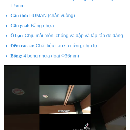
1.5mm
Cầu thủ:
HUMAN (chân vuông)
Cầu goal:
Bằng nhựa
Ổ bạc:
Chịu mài mòn, chống va đập và lắp ráp dễ dàng
Đệm cao su:
Chất liệu cao su cứng, chịu lực
Bóng:
4 bóng nhựa (loại Ф36mm)