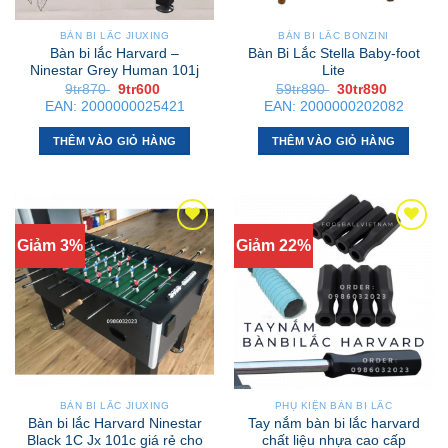
BÀN BI LẮC JIUXING
BÀN BI LẮC BONZINI
Bàn bi lắc Harvard –
Bàn Bi Lắc Stella Baby-foot
Ninestar Grey Human 101j
Lite
Giá
Giá
Giá
Giá
9tr870
9tr600
59tr890
30tr890
gốc
hiện
gốc
hiện
EAN:
2000000025421
EAN:
2000000202082
là:
tại
là:
tại
9tr870 .
là:
59tr890 .
là:
9tr600 .
30tr890 .
THÊM VÀO GIỎ HÀNG
THÊM VÀO GIỎ HÀNG
Giảm 3%
Giảm 22%
BÀN BI LẮC JIUXING
PHỤ KIỆN BÀN BI LẮC
Bàn bi lắc Harvard Ninestar
Tay nắm bàn bi lắc harvard
Black 1C Jx 101c giá rẻ cho
chất liệu nhựa cao cấp