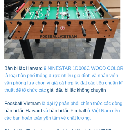
Bàn bi lắc Harvard
9 NINESTAR 1D006C WOOD COLOR
là loại bàn phổ thông được nhiều gia đình và nhân viên
văn phòng lựa chọn vì giá cả hợp lý, đạt các tiêu chuẩn kĩ
thuật để tổ chức các
giải đấu bi lắc không chuyên
Foosball Vietnam
là đại lý phân phối chính thức các dòng
bàn bi lắc Harvard
và
bàn bi lắc Fireball
ở Việt Nam nên
các bạn hoàn toàn yên tâm về chất lượng.