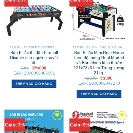
BÀN BI LẮC THI ĐẤU FIREBALL
BÀN BI LẮC MINI CHO GIA ĐÌNH – NHỎ GỌN, GẬP GỌN, DỄ DI CHUYỂN
Bàn bi lắc thi đấu Fireball
Bàn Bi lắc Mini Real Horse
Disable cho người khuyết
theo đội bóng Real Madrid
tật
và Barcelona kích thước
121x78x61cm Trọng lượng
Giá
Giá
53tr
37tr800
gốc
hiện
21kg.
EAN:
2000000066691
là:
tại
Giá
Giá
4tr900
3tr300
53tr .
là:
gốc
hiện
37tr800 .
EAN:
2000000047270
THÊM VÀO GIỎ HÀNG
là:
tại
4tr900 .
là:
3tr300 .
THÊM VÀO GIỎ HÀNG
Giảm 3%
Giảm 9%