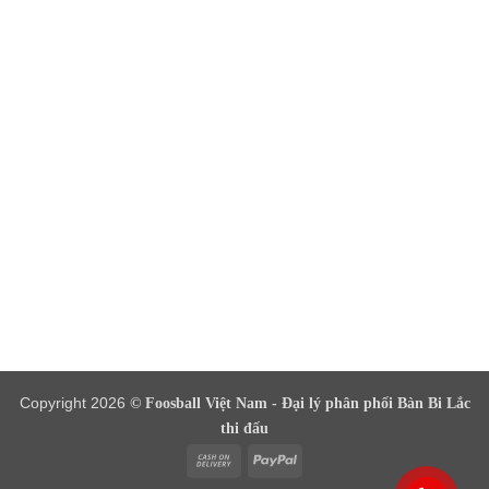
Copyright 2026
© Foosball Việt Nam - Đại lý phân phối Bàn Bi Lắc
thi đấu
Cash
PayPal
On