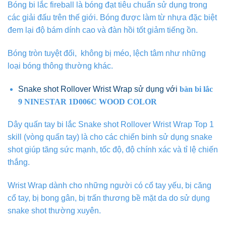
Bóng bi lắc fireball là bóng đạt tiêu chuẩn sử dụng trong
các giải đấu trên thế giới. Bóng được làm từ nhựa đặc biệt
đem lại độ bám dính cao và đàn hồi tốt giảm tiếng ồn.
Bóng tròn tuyệt đối, không bị méo, lệch tâm như những
loại bóng thông thường khác.
Snake shot Rollover Wrist Wrap sử dụng với
bàn bi lắc
9 NINESTAR 1D006C WOOD COLOR
Dây quấn tay bi lắc Snake shot Rollover Wrist Wrap Top 1
skill (vòng quấn tay) là cho các chiến binh sử dụng snake
shot giúp tăng sức mạnh, tốc độ, độ chính xác và tỉ lệ chiến
thắng.
Wrist Wrap dành cho những người có cổ tay yếu, bị căng
cổ tay, bị bong gân, bị trấn thương bề mặt da do sử dụng
snake shot thường xuyên.