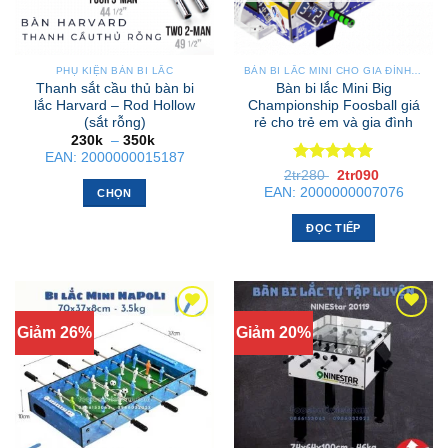
PHỤ KIỆN BÀN BI LẮC
BÀN BI LẮC MINI CHO GIA ĐÌNH – NHỎ GỌN, GẬP GỌN, DỄ DI CHUYỂN
Thanh sắt cầu thủ bàn bi
Bàn bi lắc Mini Big
lắc Harvard – Rod Hollow
Championship Foosball giá
(sắt rỗng)
rẻ cho trẻ em và gia đình
Khoảng
230k
–
350k
giá:
EAN:
2000000015187
từ
Được xếp
Giá
Giá
2tr280
2tr090
230k
gốc
hiện
hạng
5
5
đến
EAN:
2000000007076
CHỌN
là:
tại
350k
sao
2tr280 .
là:
Sản
2tr090 .
ĐỌC TIẾP
phẩm
này
có
nhiều
biến
Giảm 26%
Giảm 20%
thể.
Các
tùy
chọn
có
thể