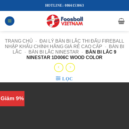
Bỏ
HOTLINE: 0866153063
qua
nội
dung
TRANG CHỦ
-
ĐẠI LÝ BÀN BI LẮC THI ĐẤU FIREBALL
NHẬP KHẨU CHÍNH HÃNG GIÁ RẺ CAO CẤP
-
BÀN BI
LẮC
-
BÀN BI LẮC NINESTAR
-
BÀN BI LẮC 9
NINESTAR 1D006C WOOD COLOR
LỌC
Giảm 9%