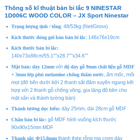
Thông số kĩ thuật bàn bi lắc 9 NINESTAR
1D006C WOOD COLOR – JX Sport Ninestar
Trọng lượng tịnh / tổng
: 48/53kg (Net/Gross)
Kích thước đóng gói bàn bàn bi lắc
: 146x76x19cm
Kích thước bàn bi lắc:
140x73x88cm/55.1″”x28.7″”x34.6″”
Mặt bàn: dày 12mm
với
độ dày gỗ 9mm chất liệu gỗ MDF
+
3mm lớp phủ melamine chống thấm nước
, ẩm mốc, mối
mọt (đỡ bên dưới bởi 2 thanh sắt đâm xuyên ngang kết
hợp với 2 thanh gỗ chống võng, gia tăng độ bền cho
mặt sân và thành tường bàn)
Thành tường dọc biên:
dày 25mm, dài 28cm gỗ MDF
Chân bàn bi lắc:
gỗ MDF hình vuông kích thước
90x90x15mm MDF
Thanh sắt:
Ф15.8mm
thanh thép rỗng mạ crom dày