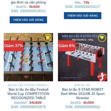
gia đình và văn phòng
Giá
Giá
90k
70k
gốc
hiện
Giá
Giá
9tr870
9tr600
EAN:
2000000015217
là:
tại
gốc
hiện
EAN:
2000000018201
90k .
là:
là:
tại
70k .
THÊM VÀO GIỎ HÀNG
9tr870 .
là:
9tr600 .
THÊM VÀO GIỎ HÀNG
Giảm 37%
Giảm 6%
BÀN BI LẮC THI ĐẤU FIREBALL
BÀN BI LẮC
Bàn bi lắc thi đấu Fireball
Bàn bi lắc 9 STAR ROBOT
World Cup COMPETITION
Red White 20110B JX Sport
RECOGNIZED TABLE
Ninestar
Giá
Giá
Giá
Giá
54tr900
34tr600
9tr450
8tr900
gốc
hiện
gốc
hiện
EAN:
2000000023878
EAN:
2000000030562
là:
tại
là:
tại