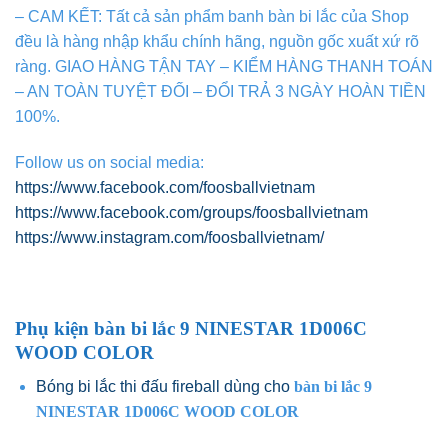
– CAM KẾT: Tất cả sản phẩm banh bàn bi lắc của Shop
đều là hàng nhập khẩu chính hãng, nguồn gốc xuất xứ rõ
ràng. GIAO HÀNG TẬN TAY – KIỂM HÀNG THANH TOÁN
– AN TOÀN TUYỆT ĐỐI – ĐỔI TRẢ 3 NGÀY HOÀN TIỀN
100%.
Follow us on social media:
https://www.facebook.com/foosballvietnam
https://www.facebook.com/groups/foosballvietnam
https://www.instagram.com/foosballvietnam/
Phụ kiện
bàn bi lắc 9 NINESTAR 1D006C
WOOD COLOR
Bóng bi lắc thi đấu fireball dùng cho
bàn bi lắc 9
NINESTAR 1D006C WOOD COLOR