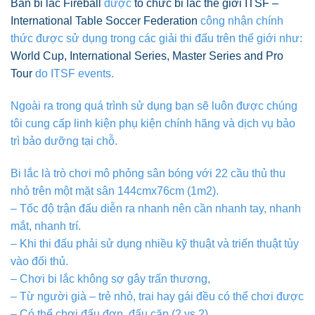
Bàn bi lắc Fireball
được
tổ chức bi lắc thế giới ITSF –
International Table Soccer Federation
công nhận chính
thức được sử dụng trong các giải thi đấu trên thế giới như:
World Cup, International Series, Master Series and Pro
Tour
do ITSF events.
Ngoài ra trong quá trình sử dụng bạn sẽ luôn được chúng
tôi cung cấp linh kiện phụ kiện chính hãng và dịch vụ bảo
trì bảo dưỡng tại chỗ.
Bi lắc là trò chơi mô phỏng sân bóng với 22 cầu thủ thu
nhỏ trên một mặt sân 144cmx76cm (1m2).
– Tốc độ trận đấu diễn ra nhanh nên cần nhanh tay, nhanh
mắt, nhanh trí.
– Khi thi đấu phải sử dụng nhiều kỹ thuật và triến thuật tùy
vào đối thủ.
– Chơi bi lắc không sợ gây trấn thương,
– Từ người già – trẻ nhỏ, trai hay gái đều có thể chơi được
– Có thể chơi đấu đơn, đấu cặp (2 vs 2)