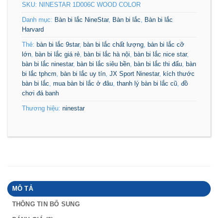
SKU:
NINESTAR 1D006C WOOD COLOR
Danh mục:
Bàn bi lắc NineStar
,
Bàn bi lắc
,
Bàn bi lắc
Harvard
Thẻ:
bàn bi lắc 9star
,
bàn bi lắc chất lượng
,
bàn bi lắc cỡ
lớn
,
bàn bi lắc giá rẻ
,
bàn bi lắc hà nội
,
bàn bi lắc nice star
,
bàn bi lắc ninestar
,
bàn bi lắc siêu bền
,
bàn bi lắc thi đấu
,
bàn
bi lắc tphcm
,
bàn bi lắc uy tín
,
JX Sport Ninestar
,
kích thước
bàn bi lắc
,
mua bàn bi lắc ở đâu
,
thanh lý bàn bi lắc cũ
,
đồ
chơi đá banh
Thương hiệu:
ninestar
MÔ TẢ
THÔNG TIN BỔ SUNG