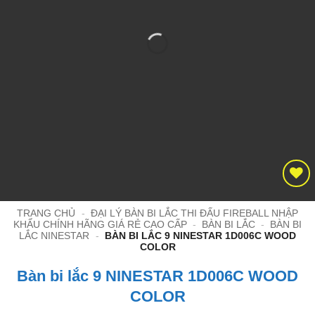
TRANG CHỦ
-
ĐẠI LÝ BÀN BI LẮC THI ĐẤU FIREBALL NHẬP
KHẨU CHÍNH HÃNG GIÁ RẺ CAO CẤP
-
BÀN BI LẮC
-
BÀN BI
LẮC NINESTAR
-
BÀN BI LẮC 9 NINESTAR 1D006C WOOD
COLOR
Bàn bi lắc 9 NINESTAR 1D006C WOOD
COLOR