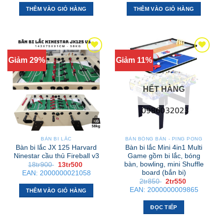
54tr900 .
là:
9tr450 .
là:
34tr600 .
8tr900 .
THÊM VÀO GIỎ HÀNG
THÊM VÀO GIỎ HÀNG
Giảm 29%
Giảm 11%
HẾT HÀNG
BÀN BI LẮC
BÀN BÓNG BÀN - PING PONG
Bàn bi lắc JX 125 Harvard
Bàn bi lắc Mini 4in1 Multi
Ninestar cầu thủ Fireball v3
Game gồm bi lắc, bóng
bàn, bowling, mini Shuffle
Giá
Giá
18tr900
13tr500
gốc
hiện
board (bắn bi)
EAN:
2000000021058
là:
tại
Giá
Giá
2tr850
2tr550
18tr900 .
là:
gốc
hiện
13tr500 .
EAN:
2000000009865
THÊM VÀO GIỎ HÀNG
là:
tại
2tr850 .
là:
2tr550 .
ĐỌC TIẾP