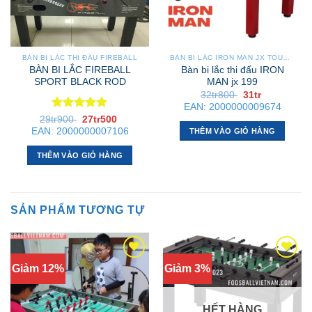
BÀN BI LẮC THI ĐẤU FIREBALL
BÀN BI LẮC IRON MAN JX TOURNAMENT
BÀN BI LẮC FIREBALL
Bàn bi lắc thi đấu IRON
SPORT BLACK ROD
MAN jx 199
Giá
Giá
32tr800
31tr
gốc
hiện
EAN:
2000000009674
là:
tại
Được xếp
Giá
Giá
29tr900
27tr500
32tr800 .
là:
gốc
hiện
hạng
5
5
31tr .
EAN:
2000000007106
THÊM VÀO GIỎ HÀNG
là:
tại
sao
29tr900 .
là:
27tr500 .
THÊM VÀO GIỎ HÀNG
SẢN PHẨM TƯƠNG TỰ
Giảm 12%
Giảm 3%
HẾT HÀNG