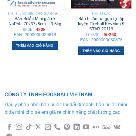
được
chọn
BÀN BI LẮC MINI CHO GIA ĐÌNH – NHỎ GỌN, GẬP GỌN, DỄ DI CHUYỂN
BÀN BI LẮC
Bàn Bi lắc Mini giá rẻ
Bàn bi lắc rút gọn tự tập
trên
NaPoLi 70x37x8cm – 3.5kg
luyện Fireball KeyMan 9
trang
STAR 20119
Giá
Giá
650k
480k
sản
gốc
hiện
Giá
Giá
EAN:
2000000029818
11tr500
9tr250
là:
tại
phẩm
gốc
hiện
EAN:
2000000030876
650k .
là:
là:
tại
480k .
THÊM VÀO GIỎ HÀNG
11tr500 .
là:
9tr250 .
THÊM VÀO GIỎ HÀNG
CÔNG TY TNHH FOOSBALLVIETNAM
Đại lý phân phối bàn bi lắc thi đấu fireball, bàn bi lắc mini,
bida mini cho trẻ em giá rẻ chính hãng chất lượng cao