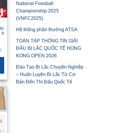
National Foosball
Championship 2025
(VNFC2025)
tập
Hệ thống phần thưởng ATSA
 9
TOÀN TẬP THÔNG TIN GIẢI
iá
ĐẤU BI LẮC QUỐC TẾ HONG
iện
6
i
KONG OPEN 2026
:
tr250 .
Đào Tạo Bi Lắc Chuyên Nghiệp
– Huấn Luyện Bi Lắc Từ Cơ
Bản Đến Thi Đấu Quốc Tế