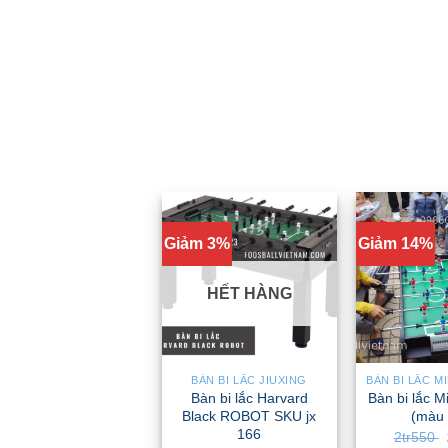
Giảm 3%
Giảm 14%
HẾT HÀNG
BÀN BI LẮC JIUXING
Bàn bi lắc Harvard
Bàn bi lắc Mi
Black ROBOT SKU jx
(màu 
166
2tr550