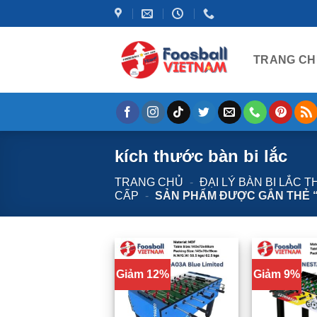
Bỏ
qua
nội
TRANG CH
dung
kích thước bàn bi lắc
TRANG CHỦ
-
ĐẠI LÝ BÀN BI LẮC 
CẤP
-
SẢN PHẨM ĐƯỢC GẮN THẺ “
Giảm 12%
Giảm 9%