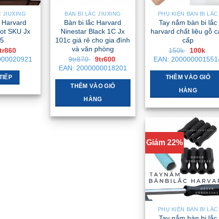
C JIUXING
BÀN BI LẮC JIUXING
PHỤ KIỆN BÀN BI LẮC
c Harvard
Bàn bi lắc Harvard
Tay nắm bàn bi lắc
ot SKU Jx
Ninestar Black 1C Jx
harvard chất liệu gỗ 
5
101c giá rẻ cho gia đình
cấp
và văn phòng
iá
Giá
Giá
Giá
tr860
150k
100k
ốc
hiện
gốc
hiệ
Giá
Giá
000020921
9tr870
9tr600
EAN:
200000001551
à:
tại
là:
tại
gốc
hiện
EAN:
2000000018201
2tr .
là:
150k .
là:
là:
tại
9tr860 .
100
TIẾP
THÊM VÀO GIỎ
9tr870 .
là:
9tr600 .
THÊM VÀO GIỎ
HÀNG
HÀNG
Giảm 22%
PHỤ KIỆN BÀN BI LẮC
Tay nắm bàn bi lắc