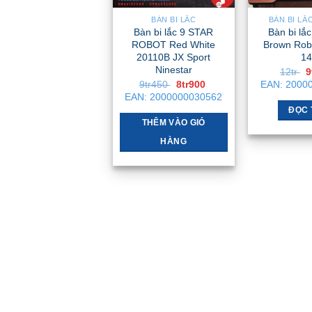
BÀN BI LẮC
BÀN BI LẮ
Bàn bi lắc 9 STAR
Bàn bi lắ
ROBOT Red White
Brown Rob
20110B JX Sport
14
Ninestar
G
12tr
9
g
Giá
Giá
9tr450
8tr900
EAN:
2000
l
gốc
hiện
EAN:
2000000030562
1
là:
tại
ĐỌC 
9tr450 .
là:
8tr900 .
THÊM VÀO GIỎ
HÀNG