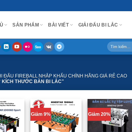
Ủ
SẢN PHẨM
BÀI VIẾT
GIẢI ĐẤU BI LẮC
Tìm
kiếm:
THI ĐẤU FIREBALL NHẬP KHẨU CHÍNH HÃNG GIÁ RẺ CAO
 KÍCH THƯỚC BÀN BI LẮC”
Giảm 9%
Giảm 20%