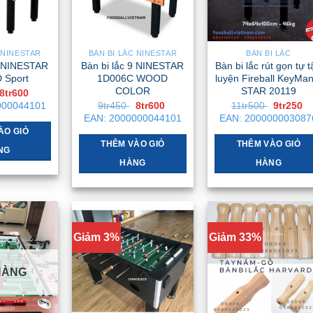
 NINESTAR
BÀN BI LẮC NINESTAR
BÀN BI LẮC
9 NINESTAR
Bàn bi lắc 9 NINESTAR
Bàn bi lắc rút gọn tự 
 Sport
1D006C WOOD
luyện Fireball KeyMan
COLOR
STAR 20119
Giá
Giá
8tr600
gốc
hiện
Giá
Giá
Giá
G
000044101
9tr450
8tr600
11tr500
9tr250
là:
tại
gốc
hiện
gốc
h
EAN:
2000000044101
EAN:
200000003087
9tr450 .
là:
là:
tại
là:
tạ
8tr600 .
ÀO GIỎ
9tr450 .
là:
11tr500 .
là
8tr600 .
9
THÊM VÀO GIỎ
THÊM VÀO GIỎ
NG
HÀNG
HÀNG
Giảm 3%
Giảm 33%
HÀNG