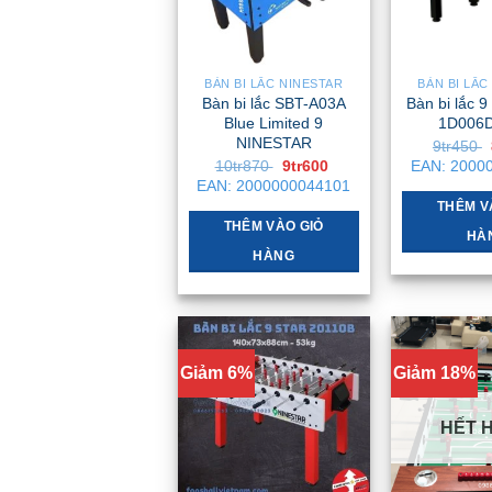
BÀN BI LẮC NINESTAR
BÀN BI LẮC
Bàn bi lắc SBT-A03A
Bàn bi lắc 
Blue Limited 9
1D006D
NINESTAR
9tr450
Giá
Giá
10tr870
9tr600
EAN:
2000
gốc
hiện
EAN:
2000000044101
là:
tại
THÊM V
10tr870 .
là:
9tr600 .
THÊM VÀO GIỎ
HÀ
HÀNG
Giảm 6%
Giảm 18%
HẾT 