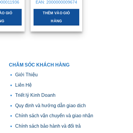
gốc
hiện
gốc
hiện
000011936
EAN:
2000000009674
là:
tại
là:
tại
2tr550 .
là:
32tr800 .
là:
2tr200 .
31tr .
ÀO GIỎ
THÊM VÀO GIỎ
NG
HÀNG
CHĂM SÓC KHÁCH HÀNG
Giới Thiệu
Liên Hệ
Triết lý Kinh Doanh
Quy định và hướng dẫn giao dịch
Chính sách vận chuyển và giao nhận
Chính sách bảo hành và đổi trả