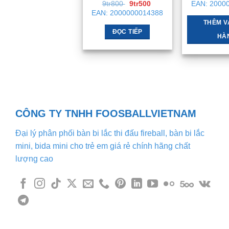
Giá
Giá
9tr800
9tr500
EAN:
2000
gốc
hiện
EAN:
2000000014388
là:
tại
THÊM V
9tr800 .
là:
9tr500 .
ĐỌC TIẾP
HÀ
CÔNG TY TNHH FOOSBALLVIETNAM
Đại lý phân phối bàn bi lắc thi đấu fireball, bàn bi lắc
mini, bida mini cho trẻ em giá rẻ chính hãng chất
lượng cao