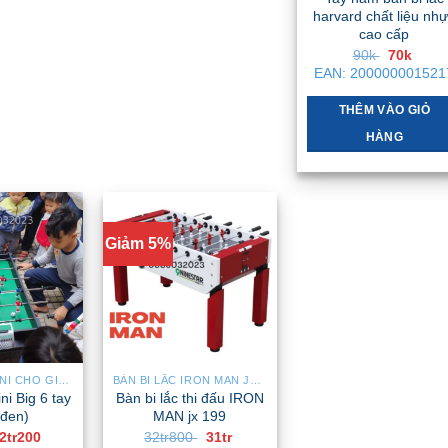
harvard chất liệu nh
cao cấp
Giá
Giá
90k
70k
gốc
hiện
EAN:
200000001521
là:
tại
90k .
là:
70k .
THÊM VÀO GIỎ
HÀNG
Giảm 5%
BÀN BI LẮC MINI CHO GIA ĐÌNH – NHỎ GỌN, GẬP GỌN, DỄ DI CHUYỂN
BÀN BI LẮC IRON MAN JX TOURNAMENT
ni Big 6 tay
Bàn bi lắc thi đấu IRON
đen)
MAN jx 199
Giá
Giá
Giá
Giá
2tr200
32tr800
31tr