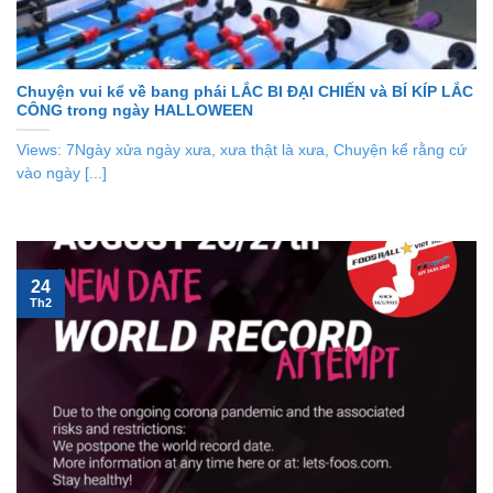
Chuyện vui kể về bang phái LẮC BI ĐẠI CHIẾN và BÍ KÍP LẮC
CÔNG trong ngày HALLOWEEN
Views: 7Ngày xửa ngày xưa, xưa thật là xưa, Chuyện kể rằng cứ
vào ngày [...]
24
Th2