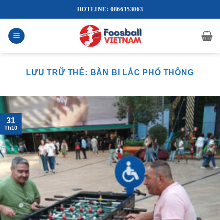
Bỏ
HOTLINE: 0866153063
qua
nội
dung
LƯU TRỮ THẺ:
BÀN BI LẮC PHỔ THÔNG
31
Th10