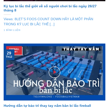
Kỷ lục bi lắc thế giới về số người chơi bi lắc ngày 26/27
tháng 8
Views: 8LET’S FOOS COUNT DOWN HÃY LÀ MỘT PHẦN
TRONG KỶ LỤC BI LẮC THẾ [...]
1 BÌNH LUẬN
29
Th12
Hướng dẫn tự bảo trì thay tay nắm bàn bi lắc fireball