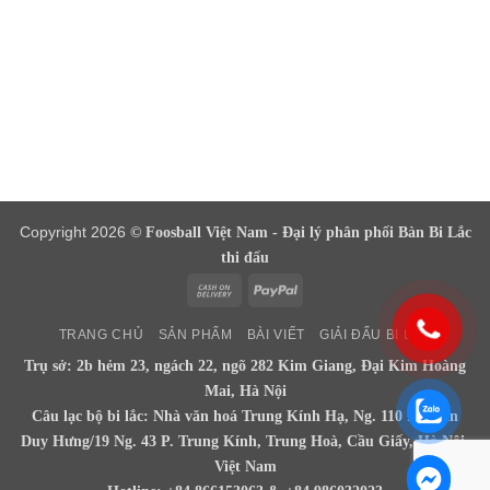
Copyright 2026
© Foosball Việt Nam - Đại lý phân phối Bàn Bi Lắc
thi đấu
Cash
PayPal
On
TRANG CHỦ
SẢN PHẨM
BÀI VIẾT
GIẢI ĐẤU BI LẮC
Delivery
Trụ sở: 2b hẻm 23, ngách 22, ngõ 282 Kim Giang, Đại Kim Hoàng
Mai, Hà Nội
Câu lạc bộ bi lắc: Nhà văn hoá Trung Kính Hạ, Ng. 110 Đ. Trần
Duy Hưng/19 Ng. 43 P. Trung Kính, Trung Hoà, Cầu Giấy, Hà Nội,
Việt Nam