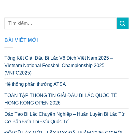
BÀI VIẾT MỚI
Tổng Kết Giải Đấu Bi Lắc Vô Địch Việt Nam 2025 –
Vietnam National Foosball Championship 2025
(VNFC2025)
Hệ thống phần thưởng ATSA
TOÀN TẬP THÔNG TIN GIẢI ĐẤU BI LẮC QUỐC TẾ
HONG KONG OPEN 2026
Đào Tạo Bi Lắc Chuyên Nghiệp – Huấn Luyện Bi Lắc Từ
Cơ Bản Đến Thi Đấu Quốc Tế
ĐỔI CŨ LẤY MỚI – LẤY MAY ĐẦU NĂM 2026: CƠ HỘI