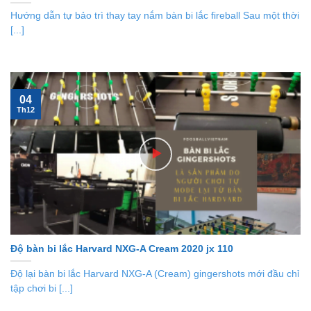
Hướng dẫn tự bảo trì thay tay nắm bàn bi lắc fireball Sau một thời
[...]
04
Th12
Độ bàn bi lắc Harvard NXG-A Cream 2020 jx 110
Độ lại bàn bi lắc Harvard NXG-A (Cream) gingershots mới đầu chỉ
tập chơi bi [...]