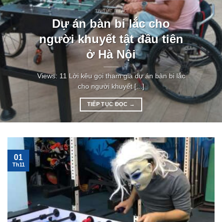
TIN TỨC BI LẮC
Dự án bàn bi lắc cho
người khuyết tật đầu tiên
ở Hà Nội
Views: 11 Lời kêu gọi tham gia dự án bàn bi lắc
cho người khuyết [...]
TIẾP TỤC ĐỌC
→
01
Th11