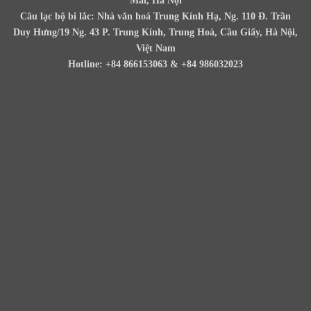
Mai, Hà Nội
Câu lạc bộ bi lắc: Nhà văn hoá Trung Kính Hạ, Ng. 110 Đ. Trần
Duy Hưng/19 Ng. 43 P. Trung Kính, Trung Hoà, Cầu Giấy, Hà Nội,
Việt Nam
Hotline: +84 866153063 & +84 986032023