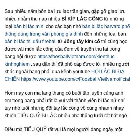
Sau nhiều năm bôn ba lưu lạc trần gian, gặp gỡ giao lưu
nhiều nhằm thu nạp nhiều
BÍ KÍP LẮC CÔNG
từ những
loại
bàn bi lắc mini
cho các bạn nhỏ
bàn bi lắc harvard phổ
thông dùng trong văn phòng gia đình
đến những loại bàn
bàn bi lắc thi đấu fireball
từ
đông tây kim cổ
thì cũng học
được vài món lắc công của đem về truyền thụ lại trong
bang hội được
https://foosballvietnam.com/kienthuc-
kinhnghiem
, sau dần thì đã phổ cập được tới nhiều người
khác ngoài bang phái qua kênh youtube
HỘI LẮC BI ĐẠI
CHIẾN
https://www.youtube.com/c/FoosballVietNamofficial
Hôm nay con ma lang thang có buổi tập luyện cùng anh
em trong bang phái rất là vui với thành viên bi lắc nữ nhí
tuy nhỏ tuổi nhưng đôi tay lắc công vô cùng nhanh nhạy
khiến TIỂU QUỶ BI LẮC nhiều pha thủng lưới rất bất ngờ.
Điều mà TIỂU QUỶ rất vui là mọi người đang ngày một