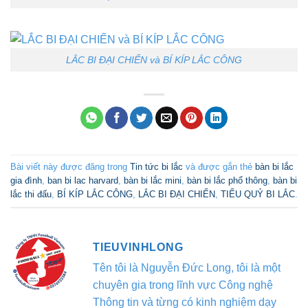
LẮC BI ĐẠI CHIẾN và BÍ KÍP LẮC CÔNG
Bài viết này được đăng trong
Tin tức bi lắc
và được gắn thẻ
bàn bi lắc
gia đình
,
ban bi lac harvard
,
bàn bi lắc mini
,
bàn bi lắc phổ thông
,
bàn bi
lắc thi đấu
,
BÍ KÍP LẮC CÔNG
,
LẮC BI ĐẠI CHIẾN
,
TIỂU QUỶ BI LẮC
.
TIEUVINHLONG
Tên tôi là Nguyễn Đức Long, tôi là một
chuyên gia trong lĩnh vực Công nghệ
Thông tin và từng có kinh nghiệm dạy