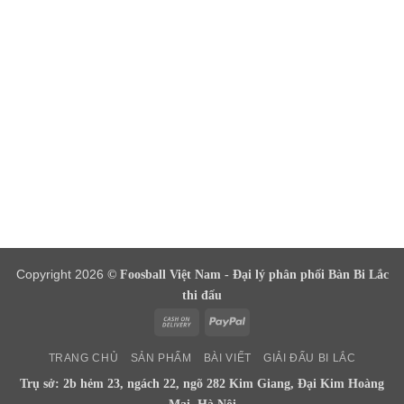
Copyright 2026
© Foosball Việt Nam - Đại lý phân phối Bàn Bi Lắc
thi đấu
Cash
PayPal
On
TRANG CHỦ
SẢN PHẨM
BÀI VIẾT
GIẢI ĐẤU BI LẮC
Delivery
Trụ sở: 2b hẻm 23, ngách 22, ngõ 282 Kim Giang, Đại Kim Hoàng