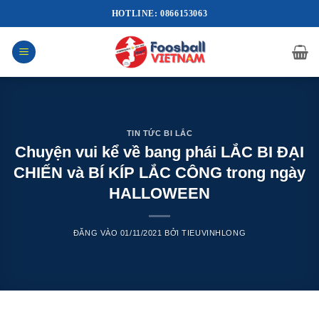
Bỏ
HOTLINE: 0866153063
qua
nội
dung
TIN TỨC BI LẮC
Chuyện vui kể về bang phái LẮC BI ĐẠI
CHIẾN và BÍ KÍP LẮC CÔNG trong ngày
HALLOWEEN
ĐĂNG VÀO
01/11/2021
BỞI
TIEUVINHLONG