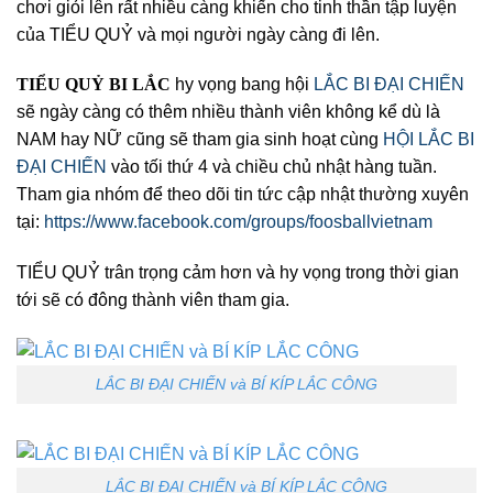
chơi giỏi lên rất nhiều càng khiến cho tinh thần tập luyện
của TIỂU QUỶ và mọi người ngày càng đi lên.
TIỂU QUỶ BI LẮC
hy vọng bang hội
LẮC BI ĐẠI CHIẾN
sẽ ngày càng có thêm nhiều thành viên không kể dù là
NAM hay NỮ cũng sẽ tham gia sinh hoạt cùng
HỘI LẮC BI
ĐẠI CHIẾN
vào tối thứ
4 và chiều chủ nhật hàng tuần.
Tham gia nhóm để theo dõi tin tức cập nhật thường xuyên
tại:
https://www.facebook.com/groups/foosballvietnam
TIỂU QUỶ trân trọng cảm hơn và hy vọng trong thời gian
tới sẽ có đông thành viên tham gia.
LẮC BI ĐẠI CHIẾN và BÍ KÍP LẮC CÔNG
LẮC BI ĐẠI CHIẾN và BÍ KÍP LẮC CÔNG