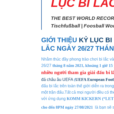
LỤC BI LẮ
THE BEST WORLD RECORD
Tischfußball | Foosball 
GIỚI THIỆU
KỶ LỤC BI
LẮC NGÀY 26/27 THÁN
Nhằm thúc đầy phong trào chơi bi lắc v
26/27
tháng 8 năm 2021, khoảng 1 giờ 15 
nhiều người tham gia giải đấu bi l
đá châu âu UEFA
(
UEFA European Footb
đấu bi lắc trên toàn thế giới diễn ra tron
một trận đấu.Tất cả mọi người đều có th
với ứng dụng
KOMM KICKERN (“LET’
cho đến 8PM ngày 27/08/2021
là bạn sẽ s