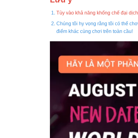
Tùy vào khả năng khống chế đại dịch
Chúng tôi hy vọng rằng tôi có thể chơ
điểm khác cùng chơi trên toàn cầu!