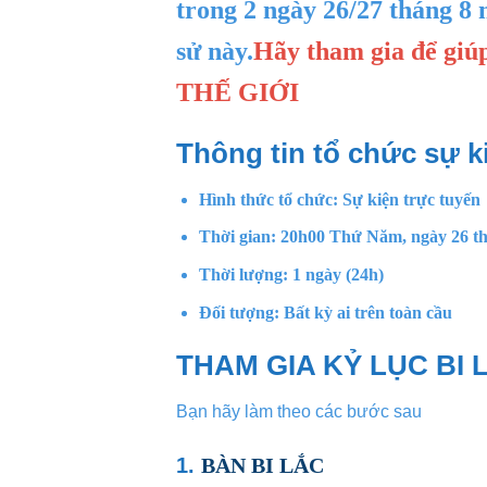
trong 2 ngày 26/27 tháng 8 
sử này.
Hãy tham gia để gi
THẾ GIỚI
Thông tin tổ chức sự 
Hình thức tổ chức: Sự kiện trực tuyến
Thời gian: 20h00 Thứ Năm, ngày 26 t
Thời lượng: 1 ngày (24h)
Đối tượng: Bất kỳ ai trên toàn cầu
THAM GIA KỶ LỤC BI 
Bạn hãy làm theo các bước sau
1.
BÀN BI LẮC