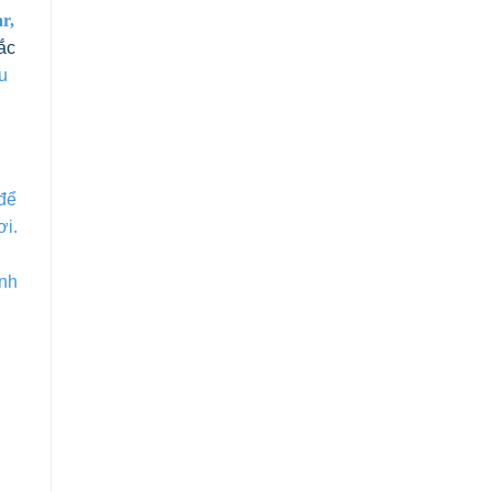
r,
lắc
u
 để
ơi.
ình