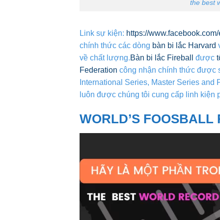
the best w
Link sự kiện:
https://www.facebook.com
chính thức các dòng
bàn bi lắc Harvard
về chất lượng.
Bàn bi lắc Fireball
được
t
Federation
công nhận chính thức được sử
International Series, Master Series and
luôn được chúng tôi cung cấp linh kiện 
WORLD’S FOOSBALL 