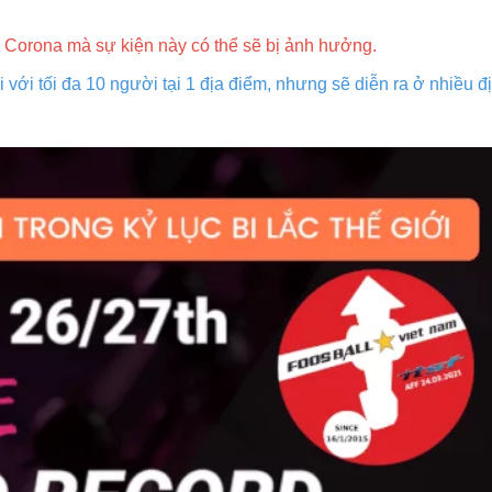
 Corona mà sự kiện này có thể sẽ bị ảnh hưởng.
i với tối đa 10 người tại 1 địa điểm, nhưng sẽ diễn ra ở nhiều đ