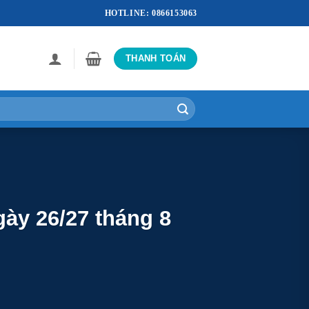
HOTLINE: 0866153063
THANH TOÁN
ngày 26/27 tháng 8