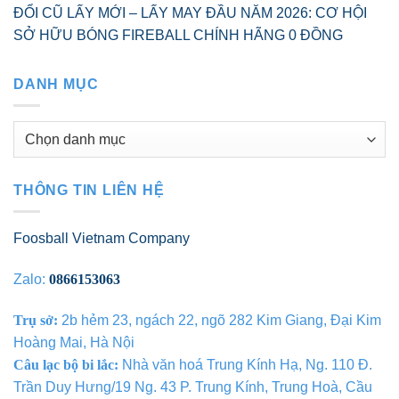
ĐỔI CŨ LẤY MỚI – LẤY MAY ĐẦU NĂM 2026: CƠ HỘI
SỞ HỮU BÓNG FIREBALL CHÍNH HÃNG 0 ĐỒNG
DANH MỤC
Danh
mục
THÔNG TIN LIÊN HỆ
Foosball Vietnam Company
Zalo:
0866153063
Trụ sở:
2b hẻm 23, ngách 22, ngõ 282 Kim Giang, Đại Kim
Hoàng Mai, Hà Nội
Câu lạc bộ bi lắc:
Nhà văn hoá Trung Kính Hạ, Ng. 110 Đ.
Trần Duy Hưng/19 Ng. 43 P. Trung Kính, Trung Hoà, Cầu