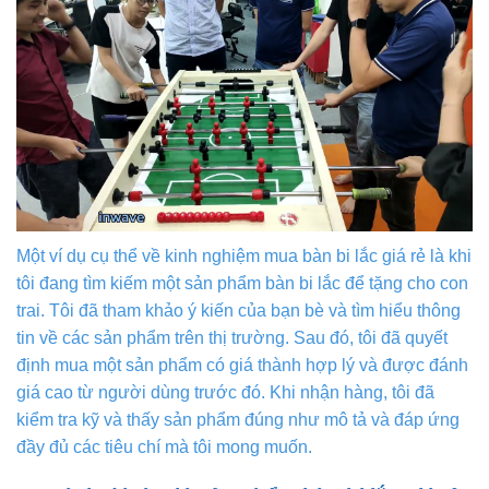
Một ví dụ cụ thể về kinh nghiệm mua bàn bi lắc giá rẻ là khi
tôi đang tìm kiếm một sản phẩm bàn bi lắc để tặng cho con
trai. Tôi đã tham khảo ý kiến của bạn bè và tìm hiểu thông
tin về các sản phẩm trên thị trường. Sau đó, tôi đã quyết
định mua một sản phẩm có giá thành hợp lý và được đánh
giá cao từ người dùng trước đó. Khi nhận hàng, tôi đã
kiểm tra kỹ và thấy sản phẩm đúng như mô tả và đáp ứng
đầy đủ các tiêu chí mà tôi mong muốn.