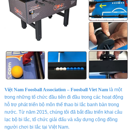
Việt Nam Foosball Association – Foosball Viet Nam
là một
trong những tổ chức đầu tiên đi đầu trong các hoạt động
hỗ trợ phát triển bộ môn thể thao bi lắc banh bàn trong
nước. Từ năm 2015, chúng tôi đã bắt đầu triển khai câu
lạc bộ bi lắc, tổ chức giải đấu và xây dựng cộng đồng
người chơi bi lắc tại Việt Nam.