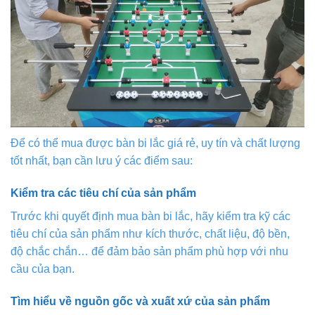
Để có thể mua được bàn bi lắc giá rẻ, uy tín và chất lượng
tốt nhất, bạn cần lưu ý các điểm sau:
Kiểm tra các tiêu chí của sản phẩm
Trước khi quyết định mua bàn bi lắc, hãy kiểm tra kỹ các
tiêu chí của sản phẩm như kích thước, chất liệu, độ bền,
độ chắc chắn… để đảm bảo sản phẩm phù hợp với nhu
cầu của bạn.
Tìm hiểu về nguồn gốc và xuất xứ của sản phẩm