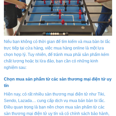
Nếu bạn không có thời gian để tìm kiếm và mua bàn bi lắc
trực tiếp tại cửa hàng, việc mua hàng online là một lựa
chọn hợp lý. Tuy nhiên, để tránh mua phải sản phẩm kém
chất lượng hoặc bị lừa đảo, bạn cần có những kinh
nghiệm sau:
Chọn mua sản phẩm từ các sàn thương mại điện tử uy
tín
Hiện nay, có rất nhiều sàn thương mại điện tử như Tiki,
Sendo, Lazada… cung cấp dịch vụ mua bán bàn bi lắc.
Điều quan trọng là bạn nên chọn mua sản phẩm từ các
sàn thương mại điện tử uy tín và có chính sách bảo hành,