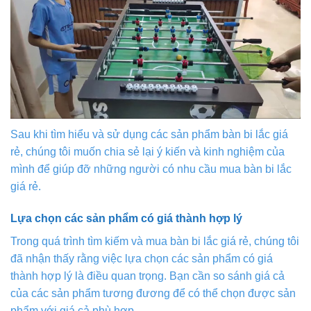
Sau khi tìm hiểu và sử dụng các sản phẩm bàn bi lắc giá
rẻ, chúng tôi muốn chia sẻ lại ý kiến và kinh nghiệm của
mình để giúp đỡ những người có nhu cầu mua bàn bi lắc
giá rẻ.
Lựa chọn các sản phẩm có giá thành hợp lý
Trong quá trình tìm kiếm và mua bàn bi lắc giá rẻ, chúng tôi
đã nhận thấy rằng việc lựa chọn các sản phẩm có giá
thành hợp lý là điều quan trọng. Bạn cần so sánh giá cả
của các sản phẩm tương đương để có thể chọn được sản
phẩm với giá cả phù hợp.