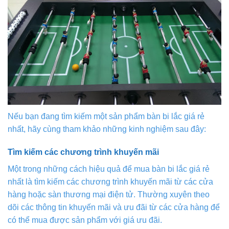
Nếu bạn đang tìm kiếm một sản phẩm bàn bi lắc giá rẻ
nhất, hãy cùng tham khảo những kinh nghiệm sau đây:
Tìm kiếm các chương trình khuyến mãi
Một trong những cách hiệu quả để mua bàn bi lắc giá rẻ
nhất là tìm kiếm các chương trình khuyến mãi từ các cửa
hàng hoặc sàn thương mại điện tử. Thường xuyên theo
dõi các thông tin khuyến mãi và ưu đãi từ các cửa hàng để
có thể mua được sản phẩm với giá ưu đãi.