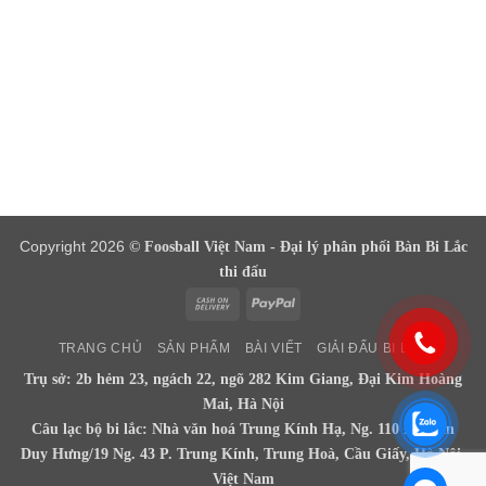
Copyright 2026
© Foosball Việt Nam - Đại lý phân phối Bàn Bi Lắc
thi đấu
Cash
PayPal
On
TRANG CHỦ
SẢN PHẨM
BÀI VIẾT
GIẢI ĐẤU BI LẮC
Delivery
Trụ sở: 2b hẻm 23, ngách 22, ngõ 282 Kim Giang, Đại Kim Hoàng
Mai, Hà Nội
Câu lạc bộ bi lắc: Nhà văn hoá Trung Kính Hạ, Ng. 110 Đ. Trần
Duy Hưng/19 Ng. 43 P. Trung Kính, Trung Hoà, Cầu Giấy, Hà Nội,
Việt Nam