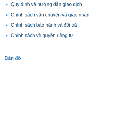
Quy định và hướng dẫn giao dịch
Chính sách vận chuyển và giao nhận
Chính sách bảo hành và đổi trả
Chính sách về quyền riêng tư
Bản đồ