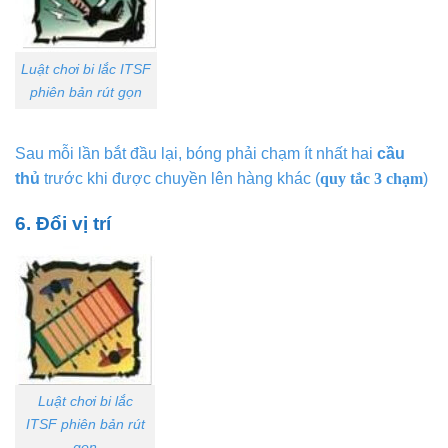
Luật chơi bi lắc ITSF
phiên bản rút gọn
Sau mỗi lần bắt đầu lại, bóng phải chạm ít nhất hai
cầu
thủ
trước khi được chuyền lên hàng khác (
quy tắc 3 chạm
)
6. Đổi vị trí
Luật chơi bi lắc
ITSF phiên bản rút
gọn