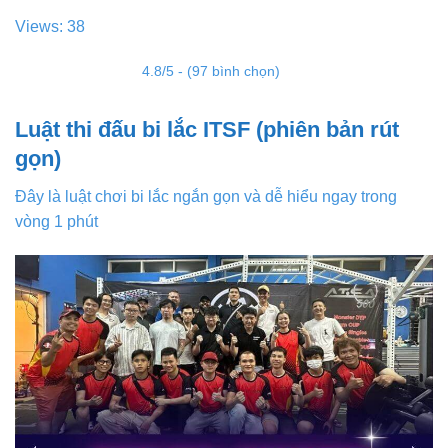
Views: 38
4.8/5 - (97 bình chọn)
Luật thi đấu bi lắc ITSF (phiên bản rút
gọn)
Đây là luật chơi bi lắc ngắn gọn và dễ hiểu ngay trong
vòng 1 phút