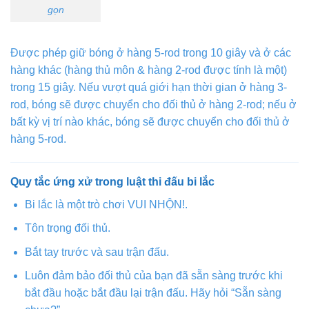
gọn
Được phép giữ bóng ở hàng 5-rod trong 10 giây và ở các
hàng khác (hàng thủ môn & hàng 2-rod được tính là một)
trong 15 giây
.
Nếu vượt quá giới hạn thời gian ở hàng 3-
rod, bóng sẽ được chuyển cho đối thủ ở hàng 2-rod; nếu ở
bất kỳ vị trí nào khác, bóng sẽ được chuyển cho đối thủ ở
hàng 5-rod
.
Quy tắc ứng xử trong luật thi đấu bi lắc
Bi lắc là một trò chơi VUI NHỘN!
.
Tôn trọng đối thủ
.
Bắt tay trước và sau trận đấu
.
Luôn đảm bảo đối thủ của bạn đã sẵn sàng trước khi
bắt đầu hoặc bắt đầu lại trận đấu
.
Hãy hỏi “Sẵn sàng