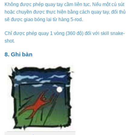
Không được phép quay tay cầm liên tục
.
Nếu một cú sút
hoặc chuyền được thực hiện bằng cách quay tay, đối thủ
sẽ được giao bóng lại từ hàng 5-rod
.
Chỉ được phép quay 1 vòng (360 độ) đối với skill snake-
shot.
8. Ghi bàn