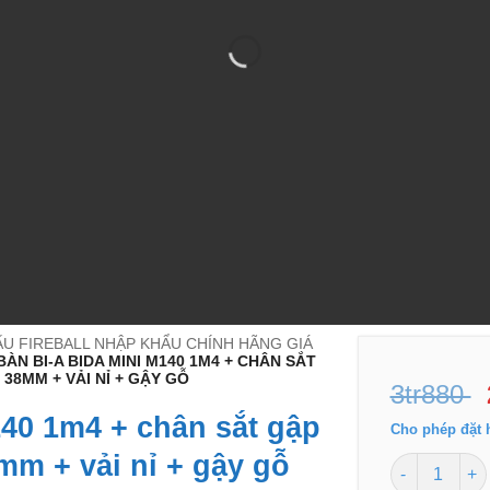
ĐẤU FIREBALL NHẬP KHẨU CHÍNH HÃNG GIÁ
BÀN BI-A BIDA MINI M140 1M4 + CHÂN SẮT
 38MM + VẢI NỈ + GẬY GỖ
3tr880
140 1m4 + chân sắt gập
Cho phép đặt 
mm + vải nỉ + gậy gỗ
Bàn bi-a bida