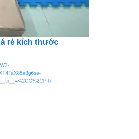
iá rẻ kích thước
MW2-
XF4TaX85a3g6se-
U&__tn__=%2CO%2CP-R