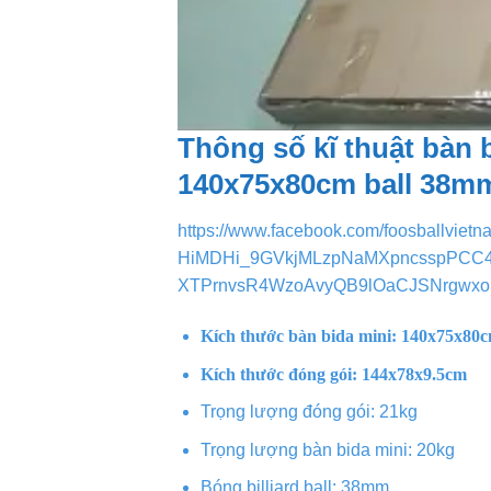
Thông số kĩ thuật bàn b
140x75x80cm ball 38m
https://www.facebook.com/foosballvie
HiMDHi_9GVkjMLzpNaMXpncsspPCC4R
XTPrnvsR4WzoAvyQB9lOaCJSNrgwxoS
Kích thước bàn bida mini: 140x75x80
Kích thước đóng gói: 144x78x9.5cm
Trọng lượng đóng gói: 21kg
Trọng lượng bàn bida mini: 20kg
Bóng billiard ball: 38mm