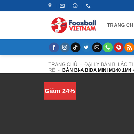
Bỏ
qua
nội
TRANG CH
dung
TRANG CHỦ
-
ĐẠI LÝ BÀN BI LẮC 
RẺ
-
BÀN BI-A BIDA MINI M140 1M4
Giảm 24%