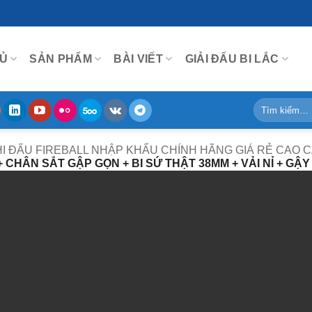
Ủ
SẢN PHẨM
BÀI VIẾT
GIẢI ĐẤU BI LẮC
Tìm
kiếm:
THI ĐẤU FIREBALL NHẬP KHẨU CHÍNH HÃNG GIÁ RẺ CAO 
 + CHÂN SẮT GẬP GỌN + BI SỨ THẬT 38MM + VẢI NỈ + GẬY