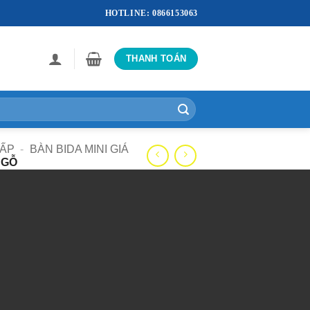
HOTLINE: 0866153063
THANH TOÁN
CẤP
-
BÀN BIDA MINI GIÁ
 GỖ