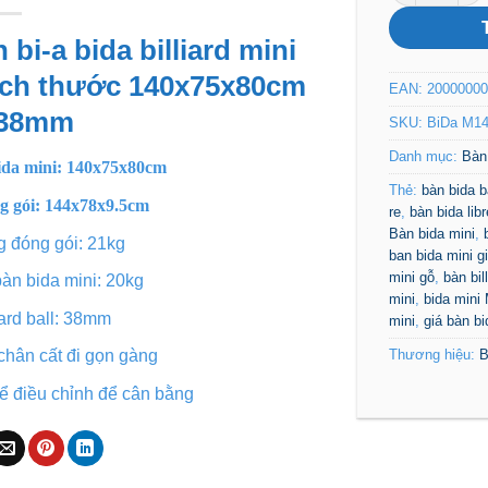
bi-a bida billiard mini
kích thước 140x75x80cm
EAN:
20000000
 38mm
SKU:
BiDa M1
Danh mục:
Bàn 
ida mini: 140x75x80cm
Thẻ:
bàn bida b
g gói: 144x78x9.5cm
re
,
bàn bida libr
Bàn bida mini
,
g đóng gói: 21kg
ban bida mini g
mini gỗ
,
bàn bil
àn bida mini: 20kg
mini
,
bida mini
iard ball: 38mm
mini
,
giá bàn bi
Thương hiệu:
B
chân cất đi gọn gàng
hể điều chỉnh để cân bằng