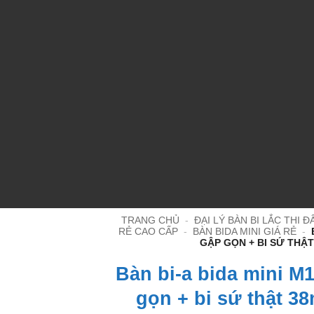
TRANG CHỦ
-
ĐẠI LÝ BÀN BI LẮC THI 
RẺ CAO CẤP
-
BÀN BIDA MINI GIÁ RẺ
-
GẬP GỌN + BI SỨ THẬT
Bàn bi-a bida mini M
gọn + bi sứ thật 38