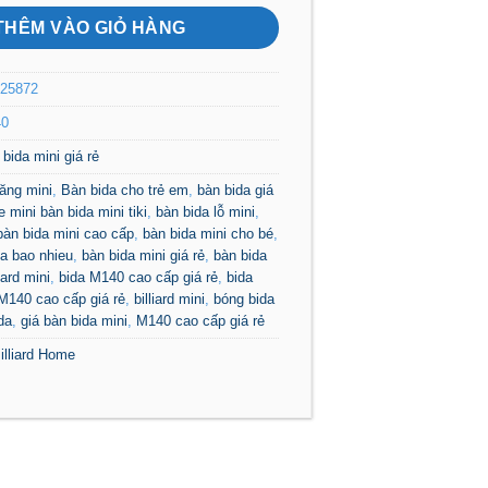
2tr960 .
THÊM VÀO GIỎ HÀNG
25872
40
bida mini giá rẻ
ăng mini
,
Bàn bida cho trẻ em
,
bàn bida giá
e mini bàn bida mini tiki
,
bàn bida lỗ mini
,
bàn bida mini cao cấp
,
bàn bida mini cho bé
,
ia bao nhieu
,
bàn bida mini giá rẻ
,
bàn bida
lard mini
,
bida M140 cao cấp giá rẻ
,
bida
 M140 cao cấp giá rẻ
,
billiard mini
,
bóng bida
da
,
giá bàn bida mini
,
M140 cao cấp giá rẻ
illiard Home