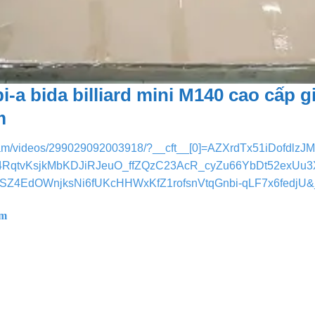
i-a bida billiard mini M140 cao cấp g
m
tnam/videos/299029092003918/?__cft__[0]=AZXrdTx51iDofdlzJ
qtvKsjkMbKDJiRJeuO_ffZQzC23AcR_cyZu66YbDt52exUu3
Z4EdOWnjksNi6fUKcHHWxKfZ1rofsnVtqGnbi-qLF7x6fedj
cm