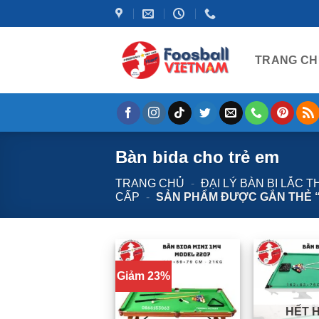
Bỏ
qua
nội
TRANG CH
dung
Bàn bida cho trẻ em
TRANG CHỦ
-
ĐẠI LÝ BÀN BI LẮC 
CẤP
-
SẢN PHẨM ĐƯỢC GẮN THẺ “
Giảm 23%
HẾT 