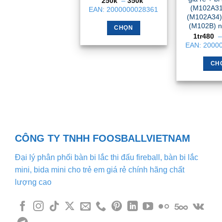
250k
–
350k
giá:
(M102A31
EAN:
2000000028361
từ
(M102A34)
250k
(M102B) n
đến
CHỌN
350k
1tr480
–
Sản
EAN:
2000
phẩm
này
CH
có
nhiều
biến
thể.
Các
tùy
CÔNG TY TNHH FOOSBALLVIETNAM
chọn
có
Đại lý phân phối bàn bi lắc thi đấu fireball, bàn bi lắc
thể
mini, bida mini cho trẻ em giá rẻ chính hãng chất
được
lượng cao
chọn
trên
trang