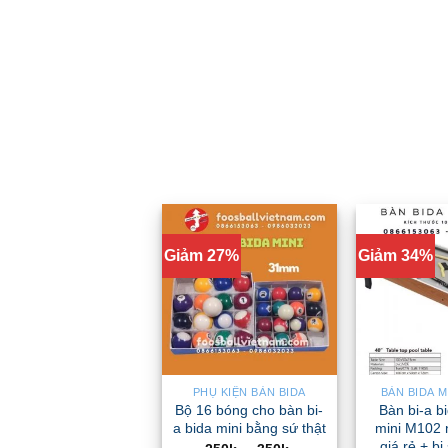
Giảm 27%
Giảm 34%
PHỤ KIỆN BÀN BIDA
BÀN BIDA M
Bộ 16 bóng cho bàn bi-
Bàn bi-a bi
a bida mini bằng sứ thật
mini M102 
giá rẻ + b
Khoảng