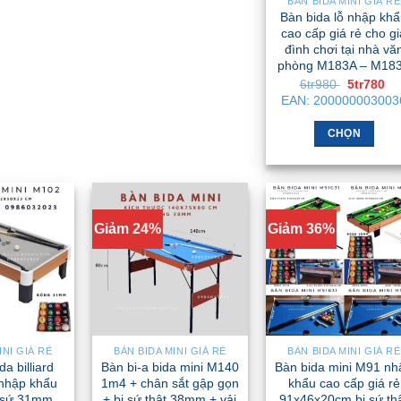
BÀN BIDA MINI GIÁ RẺ
Bàn bida lỗ nhập kh
cao cấp giá rẻ cho gi
đình chơi tại nhà vă
phòng M183A – M18
Giá
Gi
6tr980
5tr780
gốc
hi
EAN:
200000003003
là:
tại
6tr980 .
là:
5t
CHỌN
Sản
phẩm
này
có
Giảm 24%
Giảm 36%
nhiều
biến
thể.
Các
tùy
chọn
INI GIÁ RẺ
BÀN BIDA MINI GIÁ RẺ
BÀN BIDA MINI GIÁ RẺ
có
da billiard
Bàn bi-a bida mini M140
Bàn bida mini M91 nh
thể
nhập khẩu
1m4 + chân sắt gập gọn
khẩu cao cấp giá rẻ
i sứ 31mm
+ bi sứ thật 38mm + vải
91x46x20cm bi sứ th