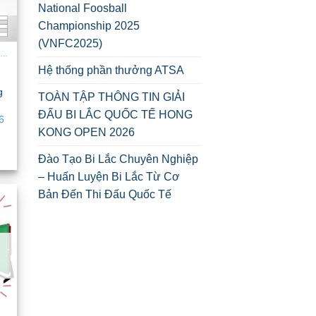
National Foosball
Championship 2025
(VNFC2025)
BÀN BÓNG BÀN - PING PONG
d
Hệ thống phần thưởng ATSA
g
TOÀN TẬP THÔNG TIN GIẢI
á
ĐẤU BI LẮC QUỐC TẾ HONG
ện
6
KONG OPEN 2026
r360 .
Đào Tạo Bi Lắc Chuyên Nghiệp
– Huấn Luyện Bi Lắc Từ Cơ
Bản Đến Thi Đấu Quốc Tế