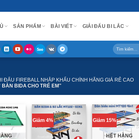
Ủ
SẢN PHẨM
BÀI VIẾT
GIẢI ĐẤU BI LẮC
Tìm
kiếm:
THI ĐẤU FIREBALL NHẬP KHẨU CHÍNH HÃNG GIÁ RẺ CAO
 BÀN BIDA CHO TRẺ EM”
Giảm 4%
Giảm 15%
HÀNG
HẾT HÀNG