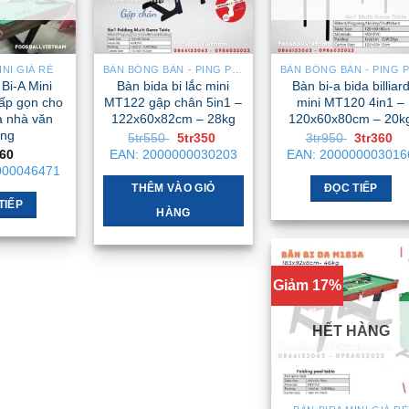
INI GIÁ RẺ
BÀN BÓNG BÀN - PING PONG
 Bi-A Mini
Bàn bida bi lắc mini
Bàn bi-a bida billiar
ấp gọn cho
MT122 gập chân 5in1 –
mini MT120 4in1 –
à nhà văn
122x60x82cm – 28kg
120x60x80cm – 20k
ng
Giá
Giá
Giá
Gi
5tr550
5tr350
3tr950
3tr360
gốc
hiện
gốc
hi
660
EAN:
2000000030203
EAN:
200000003016
là:
tại
là:
tại
000046471
5tr550 .
là:
3tr950 .
là:
5tr350 .
3t
THÊM VÀO GIỎ
ĐỌC TIẾP
TIẾP
HÀNG
Giảm 17%
HẾT HÀNG