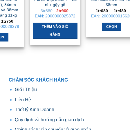
được
), 34mm
nỉ + gậy gỗ
38mm
chọn
 và 38mm
Giá
Giá
K
3tr880
2tr960
1tr080
–
1tr480
trên
gốc
hiện
g
ặng 11kg
EAN:
2000000025872
EAN:
200000001562
là:
tại
t
trang
Khoảng
1tr750
3tr880 .
là:
1
giá:
000028279
2tr960 .
đ
sản
THÊM VÀO GIỎ
CHỌN
từ
1
1tr480
phẩm
Sản
HÀNG
đến
ỌN
phẩm
1tr750
Sản
này
phẩm
có
này
nhiều
có
biến
nhiều
thể.
biến
CHĂM SÓC KHÁCH HÀNG
Các
thể.
tùy
Giới Thiệu
Các
chọn
tùy
Liên Hệ
có
chọn
thể
Triết lý Kinh Doanh
có
được
thể
Quy định và hướng dẫn giao dịch
chọn
được
trên
Chính sách vận chuyển và giao nhận