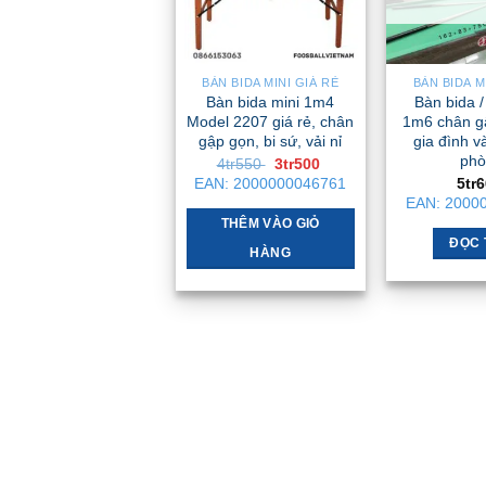
BÀN BIDA MINI GIÁ RẺ
BÀN BIDA M
Bàn bida mini 1m4
Bàn bida /
Model 2207 giá rẻ, chân
1m6 chân g
gập gọn, bi sứ, vải nỉ
gia đình v
phò
Giá
Giá
4tr550
3tr500
gốc
hiện
EAN:
2000000046761
5tr
là:
tại
EAN:
2000
4tr550 .
là:
3tr500 .
THÊM VÀO GIỎ
ĐỌC 
HÀNG