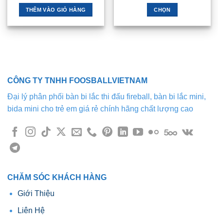
3tr880 .
là:
1tr080
2tr960 .
đến
THÊM VÀO GIỎ HÀNG
CHỌN
1tr480
Sản
phẩm
này
có
nhiều
biến
CÔNG TY TNHH FOOSBALLVIETNAM
thể.
Các
Đại lý phân phối bàn bi lắc thi đấu fireball, bàn bi lắc mini,
tùy
bida mini cho trẻ em giá rẻ chính hãng chất lượng cao
chọn
có
thể
được
chọn
trên
trang
CHĂM SÓC KHÁCH HÀNG
sản
Giới Thiệu
phẩm
Liên Hệ