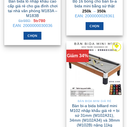
Bàn bida lỗ nhập khẩu cao
Bộ 16 bóng cho bàn bi-a
cấp giá rẻ cho gia đình chơi
bida mini bằng sứ thật
tại nhà văn phòng M183A –
Khoảng
250k
–
350k
giá:
M183B
EAN:
2000000028361
từ
Giá
Giá
6tr980
5tr780
250k
gốc
hiện
EAN:
2000000030036
đến
CHỌN
là:
tại
350k
6tr980 .
là:
Sản
5tr780 .
CHỌN
phẩm
Sản
này
phẩm
có
này
Giảm 34%
nhiều
có
biến
nhiều
thể.
biến
Các
thể.
tùy
Các
chọn
tùy
có
chọn
thể
BÀN BIDA MINI GIÁ RẺ
có
được
Bàn bi-a bida billiard mini
thể
chọn
M102 nhập khẩu giá rẻ + bi
được
sứ 31mm (M102A31),
trên
chọn
34mm (M102A34) và 38mm
trang
(M102B) nặng 11kg
trên