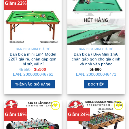
Giảm 23%
HẾT HÀNG
BÀN BIDA MINI GIÁ RẺ
BÀN BIDA MINI GIÁ RẺ
Bàn bida mini 1m4 Model
Bàn bida / Bi-A Mini 1m6
2207 giá rẻ, chân gập gọn,
chân gấp gọn cho gia đình
bi sứ, vải nỉ
và nhà văn phòng
Giá
Giá
4tr550
3tr500
5tr660
gốc
hiện
EAN:
2000000046761
EAN:
2000000046471
là:
tại
4tr550 .
là:
3tr500 .
THÊM VÀO GIỎ HÀNG
ĐỌC TIẾP
Giảm 19%
Giảm 24%