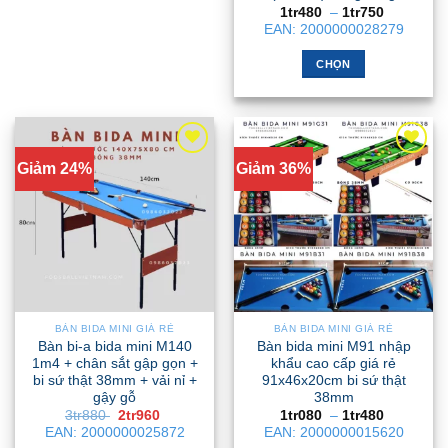
sản
Khoảng
1tr480
–
1tr750
trang
giá:
phẩm
EAN:
2000000028279
từ
sản
1tr480
phẩm
đến
CHỌN
1tr750
Sản
phẩm
này
có
Giảm 24%
Giảm 36%
nhiều
biến
thể.
Các
tùy
chọn
có
thể
BÀN BIDA MINI GIÁ RẺ
BÀN BIDA MINI GIÁ RẺ
được
Bàn bi-a bida mini M140
Bàn bida mini M91 nhập
chọn
1m4 + chân sắt gập gọn +
khẩu cao cấp giá rẻ
bi sứ thật 38mm + vải nỉ +
91x46x20cm bi sứ thật
trên
gậy gỗ
38mm
trang
Giá
Giá
Khoảng
3tr880
2tr960
1tr080
–
1tr480
sản
gốc
hiện
giá:
EAN:
2000000025872
EAN:
2000000015620
là:
tại
từ
phẩm