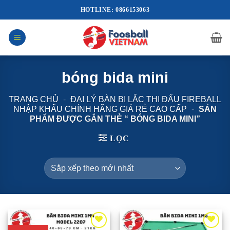
Bỏ
HOTLINE: 0866153063
qua
nội
dung
bóng bida mini
TRANG CHỦ
-
ĐẠI LÝ BÀN BI LẮC THI ĐẤU FIREBALL
NHẬP KHẨU CHÍNH HÃNG GIÁ RẺ CAO CẤP
-
SẢN
PHẨM ĐƯỢC GẮN THẺ “ BÓNG BIDA MINI”
LỌC