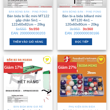
BÀN BÓNG BÀN - PING PONG
BÀN BÓNG BÀN - PING PONG
Bàn bida bi lắc mini MT122
Bàn bi-a bida billiard mini
gập chân 5in1 –
MT120 4in1 –
122x60x82cm – 28kg
120x60x80cm – 20kg
Giá
Giá
Giá
Giá
5tr550
5tr350
3tr950
3tr360
gốc
hiện
gốc
hiện
EAN:
2000000030203
EAN:
2000000030166
là:
tại
là:
tại
5tr550 .
là:
3tr950 .
là:
5tr350 .
3tr360 .
THÊM VÀO GIỎ HÀNG
ĐỌC TIẾP
Giảm 17%
Giảm 27%
HẾT HÀNG
BÀN BIDA MINI GIÁ RẺ
PHỤ KIỆN BÀN BIDA