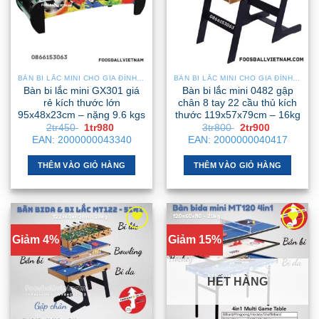
BÀN BI LẮC MINI CHO GIA ĐÌNH – NHỎ GỌN, GẬP GỌN, DỄ DI CHUYỂN
BÀN BI LẮC MINI CHO GIA ĐÌNH – NHỎ GỌN, GẬP GỌN, DỄ DI CHUYỂN
Bàn bi lắc mini GX301 giá
Bàn bi lắc mini 0482 gập
rẻ kích thước lớn
chân 8 tay 22 cầu thủ kích
95x48x23cm – nặng 9.6 kgs
thước 119x57x79cm – 16kg
Giá
Giá
Giá
Giá
2tr450
1tr980
3tr800
2tr900
gốc
hiện
gốc
hiện
EAN:
2000000043340
EAN:
2000000040417
là:
tại
là:
tại
2tr450 .
là:
3tr800 .
là:
1tr980 .
2tr900 .
THÊM VÀO GIỎ HÀNG
THÊM VÀO GIỎ HÀNG
Giảm 4%
Giảm 15%
HẾT HÀNG