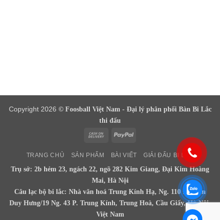
Copyright 2026
© Foosball Việt Nam - Đại lý phân phối Bàn Bi Lắc
thi đấu
Cash
PayPal
On
TRANG CHỦ
SẢN PHẨM
BÀI VIẾT
GIẢI ĐẤU BI LẮC
Delivery
Trụ sở: 2b hẻm 23, ngách 22, ngõ 282 Kim Giang, Đại Kim Hoàng
Mai, Hà Nội
Câu lạc bộ bi lắc: Nhà văn hoá Trung Kính Hạ, Ng. 110 Đ. Trần
Duy Hưng/19 Ng. 43 P. Trung Kính, Trung Hoà, Cầu Giấy, Hà Nội,
Việt Nam