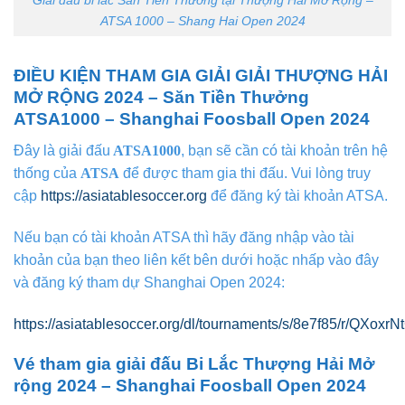
ATSA 1000 – Shang Hai Open 2024
ĐIỀU KIỆN THAM GIA GIẢI GIẢI THƯỢNG HẢI
MỞ RỘNG 2024 – Săn Tiền Thưởng
ATSA1000 – Shanghai Foosball Open 2024
Đây là giải đấu
ATSA1000
, bạn sẽ cần có tài khoản trên hệ
thống của
ATSA
để được tham gia thi đấu. Vui lòng truy
cập
https://asiatablesoccer.org
để đăng ký tài khoản ATSA.
Nếu bạn có tài khoản ATSA thì hãy đăng nhập vào tài
khoản của bạn theo liên kết bên dưới hoặc nhấp vào đây
và đăng ký tham dự Shanghai Open 2024:
https://asiatablesoccer.org/dl/tournaments/s/8e7f85/r/QXox
Vé tham gia giải đấu Bi Lắc Thượng Hải Mở
rộng 2024 – Shanghai Foosball Open 2024