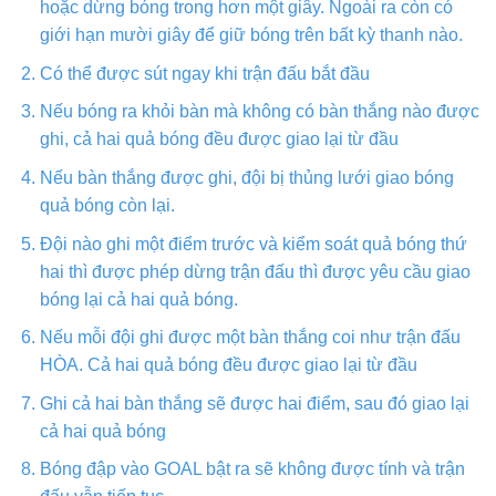
hoặc dừng bóng trong hơn một giây. Ngoài ra còn có
giới hạn mười giây để giữ bóng trên bất kỳ thanh nào.
Có thể được sút ngay khi trận đấu bắt đầu
Nếu bóng ra khỏi bàn mà không có bàn thắng nào được
ghi, cả hai quả bóng đều được giao lại từ đầu
Nếu bàn thắng được ghi, đội bị thủng lưới giao bóng
quả bóng còn lại.
Đội nào ghi một điểm trước và kiểm soát quả bóng thứ
hai thì được phép dừng trận đấu thì được yêu cầu giao
bóng lại cả hai quả bóng.
Nếu mỗi đội ghi được một bàn thắng coi như trận đấu
HÒA. Cả hai quả bóng đều được giao lại từ đầu
Ghi cả hai bàn thắng sẽ được hai điểm, sau đó giao lại
cả hai quả bóng
Bóng đập vào GOAL bật ra sẽ không được tính và trận