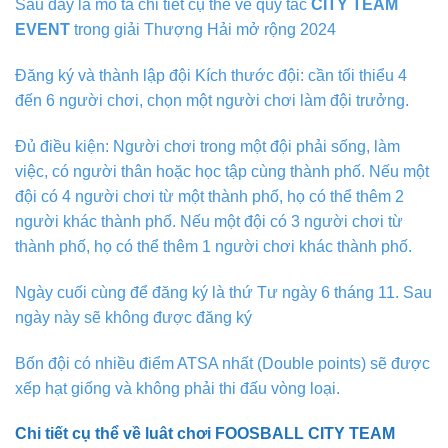
Sau đây là mô tả chi tiết cụ thể về quy tắc
CITY TEAM
EVENT
trong
giải Thượng Hải mở rộng 2024
Đăng ký và thành lập đội Kích thước đội: cần tối thiểu 4
đến 6 người chơi, chọn một người chơi làm đội trưởng.
Đủ điều kiện: Người chơi trong một đội phải sống, làm
việc, có người thân hoặc học tập cùng thành phố. Nếu một
đội có 4 người chơi từ một thành phố, họ có thể thêm 2
người khác thành phố. Nếu một đội có 3 người chơi từ
thành phố, họ có thể thêm 1 người chơi khác thành phố.
Ngày cuối cùng để đăng ký là thứ Tư ngày 6 tháng 11. Sau
ngày này sẽ không được đăng ký
Bốn đội có nhiều điểm ATSA nhất (Double points) sẽ được
xếp hạt giống và không phải thi đấu vòng loại.
Chi tiết cụ thể về luât chơi FOOSBALL CITY TEAM