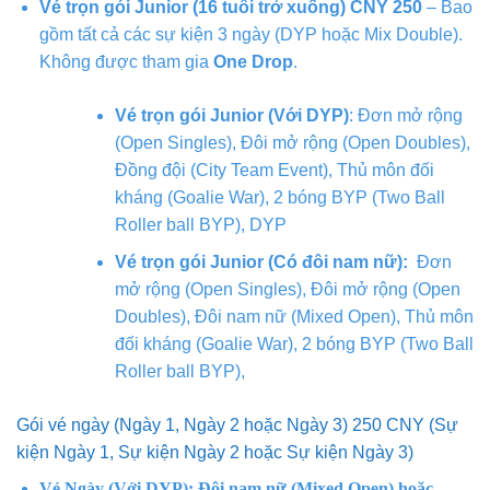
Vé trọn gói Junior (16 tuổi trở xuống)
CNY 250
– Bao
gồm tất cả các sự kiện 3 ngày (DYP hoặc Mix Double).
Không được tham gia
One Drop
.
Vé trọn gói Junior (Với DYP)
: Đơn mở rộng
(Open Singles), Đôi mở rộng (Open Doubles),
Đồng đội (City Team Event), Thủ môn đối
kháng (Goalie War), 2 bóng BYP (Two Ball
Roller ball BYP), DYP
Vé trọn gói Junior (Có đôi nam nữ):
Đơn
mở rộng (Open Singles), Đôi mở rộng (Open
Doubles), Đôi nam nữ (Mixed Open), Thủ môn
đối kháng (Goalie War), 2 bóng BYP (Two Ball
Roller ball BYP),
Gói vé ngày (Ngày 1, Ngày 2 hoặc Ngày 3) 250 CNY (Sự
kiện Ngày 1, Sự kiện Ngày 2 hoặc Sự kiện Ngày 3)
Vé Ngày (Với DYP): Đôi nam nữ (Mixed Open) hoặc