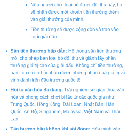
Nếu người chơi loại bỏ được đối thủ này, họ
sẽ nhận được một khoản tiền thưởng thêm
vào giải thưởng của mình.
Tiền thưởng sẽ được cộng dồn và trao vào
cuối giải đấu.
Săn tiền thưởng hấp dẫn:
Hệ thống săn tiền thưởng
mới cho phép bạn loại bỏ đối thủ và giành lấy phần
thưởng giá trị cao của giải đấu. Không chỉ tiền thưởng,
bạn còn có cơ hội nhận được những phần quà giá trị và
vinh danh trên đấu trường quốc tế.
Hội tụ văn hóa đa dạng:
Trải nghiệm sự giao thoa văn
hóa và phong cách chơi bi lắc từ các quốc gia như
Trung Quốc, Hồng Kông, Đài Loan, Nhật Bản, Hàn
Quốc, Ấn Độ, Singapore, Malaysia,
Việt Nam
và Thái
Lan.
Tận hưởng bầu không khí sôi động:
Hòa mình vào