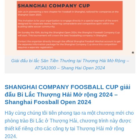
Giải đấu bi lắc Săn Tiền Thưởng tại Thượng Hải Mở Rộng –
ATSA1000 – Shang Hai Open 2024
SHANGHAI COMPANY FOOSBALL CUP giải
đấu Bi Lắc Thượng Hải Mở rộng 2024 –
Shanghai Foosball Open 2024
Hãy cùng chúng tôi tiên phong tạo ra một chương mới cho
phòng trào Bi Lắc ở Thượng Hải, chương trình này được
thiết kế riêng cho các công ty tại Thượng Hải mở rộng
2024.