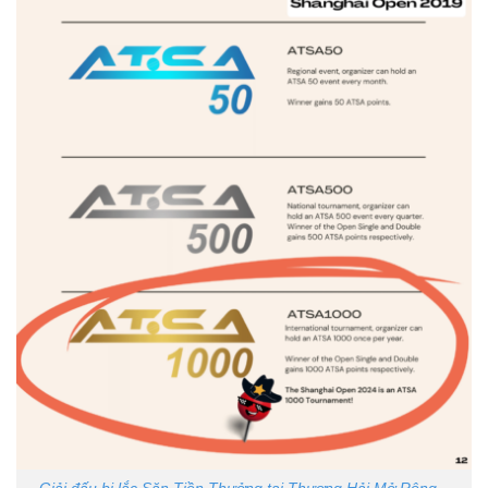
Giải đấu bi lắc Săn Tiền Thưởng tại Thượng Hải Mở Rộng –