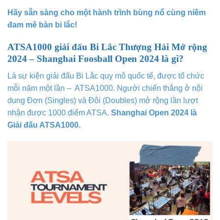
Hãy sẵn sàng cho một hành trình bùng nổ cùng niềm
đam mê bàn bi lắc!
ATSA1000 giải đấu Bi Lắc Thượng Hải Mở rộng
2024 – Shanghai Foosball Open 2024 là gì?
Là sự kiện giải đấu Bi Lắc quy mô quốc tế, được tổ chức
mỗi năm một lần – ATSA1000. Người chiến thắng ở nội
dung Đơn (Singles) và Đôi (Doubles) mở rộng lần lượt
nhận được 1000 điểm ATSA.
Shanghai Open 2024 là
Giải đấu ATSA1000.