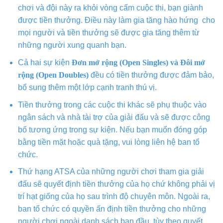
chơi và đội này ra khỏi vòng cấm cuộc thi, bạn giành
được tiền thưởng. Điều này làm gia tăng hào hứng cho
mọi người và tiền thưởng sẽ được gia tăng thêm từ
những người xung quanh bạn.
Cả hai sự kiện
Đơn mở rộng (Open Singles) và Đôi mở
rộng (Open Doubles)
đều có tiền thưởng được đảm bảo,
bổ sung thêm một lớp cạnh tranh thú vị.
Tiền thưởng trong các cuộc thi khác sẽ phụ thuộc vào
ngân sách và nhà tài trợ của giải đấu và sẽ được công
bố tương ứng trong sự kiện. Nếu bạn muốn đóng góp
bằng tiền mặt hoặc quà tặng, vui lòng liên hệ ban tổ
chức.
Thứ hạng ATSA của những người chơi tham gia giải
đấu sẽ quyết định tiền thưởng của họ chứ không phải vị
trí hạt giống của họ sau trình độ chuyên môn. Ngoài ra,
ban tổ chức có quyền ấn định tiền thưởng cho những
người chơi ngoài danh sách ban đầu, tùy theo quyết