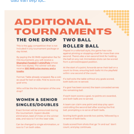
đấu vẫn tiếp tục.