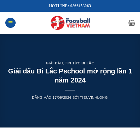
Bỏ
HOTLINE: 0866153063
qua
nội
dung
GIẢI ĐẤU
,
TIN TỨC BI LẮC
Giải đấu Bi Lắc Pschool mở rộng lần 1
năm 2024
ĐĂNG VÀO
17/09/2024
BỞI
TIEUVINHLONG