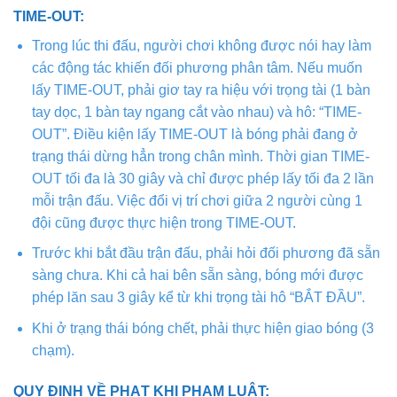
TIME-OUT:
Trong lúc thi đấu, người chơi không được nói hay làm
các động tác khiến đối phương phân tâm. Nếu muốn
lấy TIME-OUT, phải giơ tay ra hiệu với trọng tài (1 bàn
tay dọc, 1 bàn tay ngang cắt vào nhau) và hô: “TIME-
OUT”. Điều kiện lấy TIME-OUT là bóng phải đang ở
trạng thái dừng hẳn trong chân mình. Thời gian TIME-
OUT tối đa là 30 giây và chỉ được phép lấy tối đa 2 lần
mỗi trận đấu. Việc đổi vị trí chơi giữa 2 người cùng 1
đội cũng được thực hiện trong TIME-OUT.
Trước khi bắt đầu trận đấu, phải hỏi đối phương đã sẵn
sàng chưa. Khi cả hai bên sẵn sàng, bóng mới được
phép lăn sau 3 giây kể từ khi trọng tài hô “BẮT ĐẦU”.
Khi ở trạng thái bóng chết, phải thực hiện giao bóng (3
chạm).
QUY ĐỊNH VỀ PHẠT KHI PHẠM LUẬT: