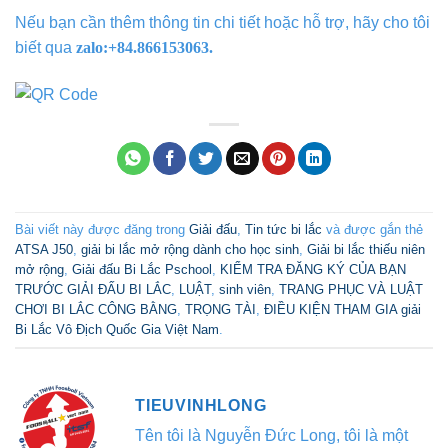
Nếu bạn cần thêm thông tin chi tiết hoặc hỗ trợ, hãy cho tôi
biết qua
zalo:+84.866153063.
Bài viết này được đăng trong
Giải đấu
,
Tin tức bi lắc
và được gắn thẻ
ATSA J50
,
giải bi lắc mở rộng dành cho học sinh
,
Giải bi lắc thiếu niên
mở rộng
,
Giải đấu Bi Lắc Pschool
,
KIỂM TRA ĐĂNG KÝ CỦA BẠN
TRƯỚC GIẢI ĐẤU BI LẮC
,
LUẬT
,
sinh viên
,
TRANG PHỤC VÀ LUẬT
CHƠI BI LẮC CÔNG BẰNG
,
TRỌNG TÀI
,
ĐIỀU KIỆN THAM GIA giải
Bi Lắc Vô Địch Quốc Gia Việt Nam
.
TIEUVINHLONG
Tên tôi là Nguyễn Đức Long, tôi là một