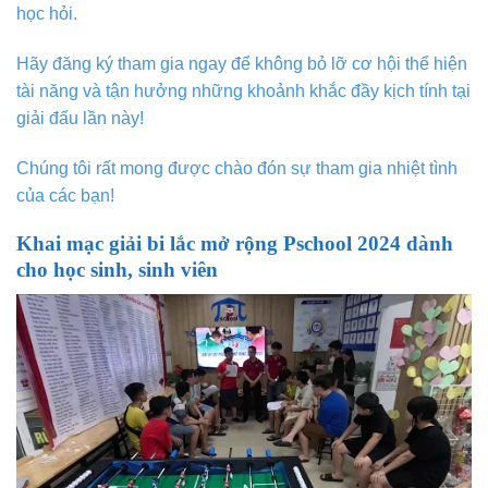
học hỏi.
Hãy đăng ký tham gia ngay để không bỏ lỡ cơ hội thể hiện
tài năng và tận hưởng những khoảnh khắc đầy kịch tính tại
giải đấu lần này!
Chúng tôi rất mong được chào đón sự tham gia nhiệt tình
của các bạn!
Khai mạc giải bi lắc mở rộng Pschool 2024 dành
cho học sinh, sinh viên