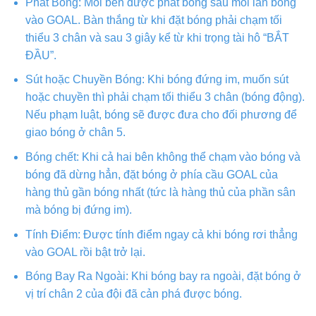
Phát Bóng: Mỗi bên được phát bóng sau mỗi lần bóng
vào GOAL. Bàn thắng từ khi đặt bóng phải chạm tối
thiểu 3 chân và sau 3 giây kể từ khi trọng tài hô “BẮT
ĐẦU”.
Sút hoặc Chuyền Bóng: Khi bóng đứng im, muốn sút
hoặc chuyền thì phải chạm tối thiểu 3 chân (bóng động).
Nếu phạm luật, bóng sẽ được đưa cho đối phương để
giao bóng ở chân 5.
Bóng chết: Khi cả hai bên không thể chạm vào bóng và
bóng đã dừng hẳn, đặt bóng ở phía cầu GOAL của
hàng thủ gần bóng nhất (tức là hàng thủ của phần sân
mà bóng bị đứng im).
Tính Điểm: Được tính điểm ngay cả khi bóng rơi thẳng
vào GOAL rồi bật trở lại.
Bóng Bay Ra Ngoài: Khi bóng bay ra ngoài, đặt bóng ở
vị trí chân 2 của đội đã cản phá được bóng.