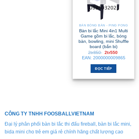
Các
tùy
chọn
có
BÀN BÓNG BÀN - PING PONG
thể
Bàn bi lắc Mini 4in1 Multi
được
Game gồm bi lắc, bóng
chọn
bàn, bowling, mini Shuffle
board (bắn bi)
trên
Giá
Giá
2tr850
2tr550
trang
gốc
hiện
EAN:
2000000009865
là:
tại
sản
2tr850 .
là:
phẩm
2tr550 .
ĐỌC TIẾP
CÔNG TY TNHH FOOSBALLVIETNAM
Đại lý phân phối bàn bi lắc thi đấu fireball, bàn bi lắc mini,
bida mini cho trẻ em giá rẻ chính hãng chất lượng cao