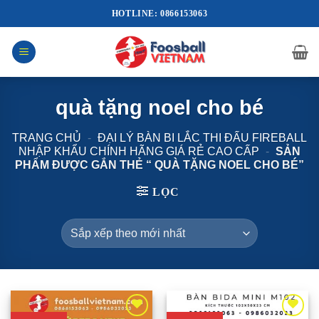
Bỏ
HOTLINE: 0866153063
qua
nội
dung
quà tặng noel cho bé
TRANG CHỦ
-
ĐẠI LÝ BÀN BI LẮC THI ĐẤU FIREBALL
NHẬP KHẨU CHÍNH HÃNG GIÁ RẺ CAO CẤP
-
SẢN
PHẨM ĐƯỢC GẮN THẺ “ QUÀ TẶNG NOEL CHO BÉ”
LỌC