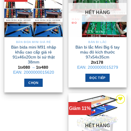
biến
tùy
thể.
chọn
HẾT HÀNG
Các
có
tùy
thể
chọn
được
có
chọn
thể
BÀN BIDA MINI GIÁ RẺ
BÀN BI LẮC
trên
được
Bàn bida mini M91 nhập
Bàn bi lắc Mini Big 6 tay
trang
chọn
khẩu cao cấp giá rẻ
màu đỏ kích thước
sản
91x46x20cm bi sứ thật
97x54x35cm
trên
phẩm
38mm
2tr178
trang
Khoảng
1tr080
–
1tr480
EAN:
2000000015279
sản
giá:
EAN:
2000000015620
từ
phẩm
ĐỌC TIẾP
1tr080
đến
CHỌN
1tr480
Sản
phẩm
này
Giảm 11%
có
nhiều
biến
HẾT HÀNG
thể.