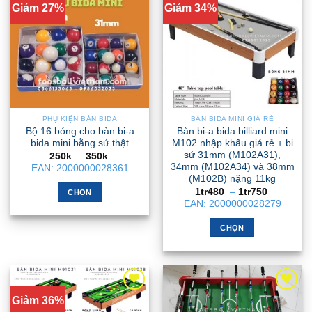
Giảm 27%
Giảm 34%
PHỤ KIỆN BÀN BIDA
BÀN BIDA MINI GIÁ RẺ
Bộ 16 bóng cho bàn bi-a
Bàn bi-a bida billiard mini
bida mini bằng sứ thật
M102 nhập khẩu giá rẻ + bi
sứ 31mm (M102A31),
Khoảng
250k
–
350k
giá:
34mm (M102A34) và 38mm
EAN:
2000000028361
từ
(M102B) nặng 11kg
250k
Khoảng
đến
1tr480
–
1tr750
CHỌN
giá:
350k
EAN:
2000000028279
Sản
từ
1tr480
phẩm
đến
CHỌN
1tr750
này
Sản
có
phẩm
nhiều
này
biến
có
thể.
Giảm 36%
nhiều
Các