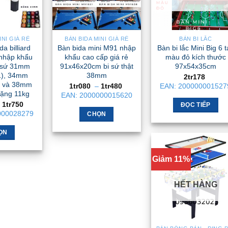
INI GIÁ RẺ
BÀN BIDA MINI GIÁ RẺ
BÀN BI LẮC
da billiard
Bàn bida mini M91 nhập
Bàn bi lắc Mini Big 6 t
nhập khẩu
khẩu cao cấp giá rẻ
màu đỏ kích thước
i sứ 31mm
91x46x20cm bi sứ thật
97x54x35cm
), 34mm
38mm
2tr178
 và 38mm
Khoảng
1tr080
–
1tr480
EAN:
200000001527
giá:
ặng 11kg
EAN:
2000000015620
từ
Khoảng
1tr750
ĐỌC TIẾP
1tr080
giá:
000028279
đến
CHỌN
từ
1tr480
1tr480
Sản
đến
ỌN
phẩm
1tr750
Sản
này
phẩm
Giảm 11%
có
này
nhiều
có
HẾT HÀNG
biến
nhiều
thể.
biến
Các
thể.
tùy
Các