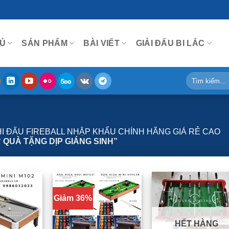
Ủ
SẢN PHẨM
BÀI VIẾT
GIẢI ĐẤU BI LẮC
Tìm
kiếm:
THI ĐẤU FIREBALL NHẬP KHẨU CHÍNH HÃNG GIÁ RẺ CAO
 QUÀ TẶNG DỊP GIÁNG SINH”
Giảm 36%
HẾT HÀNG