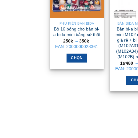
PHỤ KIỆN BÀN BIDA
BÀN BIDA M
Bộ 16 bóng cho bàn bi-
Bàn bi-a bi
a bida mini bằng sứ thật
mini M102 
giá rẻ + b
Khoảng
250k
–
350k
giá:
(M102A31
EAN:
2000000028361
từ
(M102A34)
250k
(M102B) n
đến
CHỌN
350k
1tr480
–
Sản
EAN:
2000
phẩm
này
CH
có
nhiều
biến
thể.
Các
tùy
chọn
có