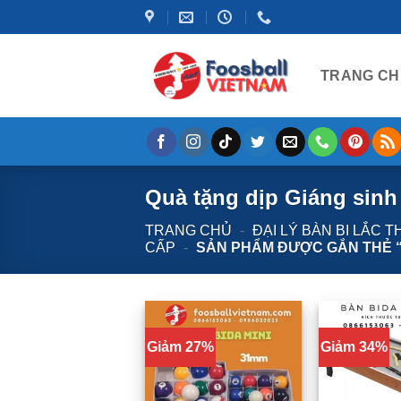
Bỏ
qua
nội
TRANG CH
dung
Quà tặng dịp Giáng sinh
TRANG CHỦ
-
ĐẠI LÝ BÀN BI LẮC 
CẤP
-
SẢN PHẨM ĐƯỢC GẮN THẺ “
Giảm 27%
Giảm 34%