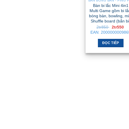
chọn
Bàn bi lắc Mini 4in1
tùy
có
Multi Game gồm bi lắ
chọn
thể
bóng bàn, bowling, mi
có
Shuffle board (bắn bi
được
thể
Giá
Gi
2tr850
2tr550
chọn
gốc
hi
EAN:
200000000986
được
là:
tại
trên
2tr850 .
là:
chọn
trang
2t
ĐỌC TIẾP
trên
sản
trang
phẩm
sản
phẩm