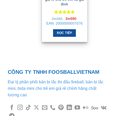
đình
Được xếp
Giá
Giá
2tr280
2tr090
gốc
hiện
hạng
5
5
EAN:
2000000007076
là:
tại
sao
2tr280 .
là:
2tr090 .
ĐỌC TIẾP
CÔNG TY TNHH FOOSBALLVIETNAM
Đại lý phân phối bàn bi lắc thi đấu fireball, bàn bi lắc
mini, bida mini cho trẻ em giá rẻ chính hãng chất
lượng cao