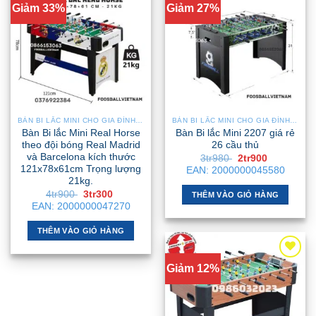
Giảm 33%
Giảm 27%
BÀN BI LẮC MINI CHO GIA ĐÌNH – NHỎ GỌN, GẬP GỌN, DỄ DI CHUYỂN
BÀN BI LẮC MINI CHO GIA ĐÌNH – NHỎ GỌN, GẬP GỌN, DỄ DI CHUYỂN
Bàn Bi lắc Mini Real Horse
Bàn Bi lắc Mini 2207 giá rẻ
theo đội bóng Real Madrid
26 cầu thủ
và Barcelona kích thước
Giá
Giá
3tr980
2tr900
gốc
hiện
121x78x61cm Trọng lượng
EAN:
2000000045580
là:
tại
21kg.
3tr980 .
là:
Giá
Giá
4tr900
3tr300
2tr900 .
THÊM VÀO GIỎ HÀNG
gốc
hiện
EAN:
2000000047270
là:
tại
4tr900 .
là:
3tr300 .
THÊM VÀO GIỎ HÀNG
Giảm 12%