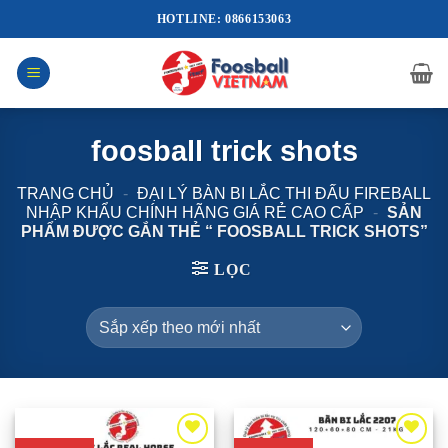
Bỏ
HOTLINE: 0866153063
qua
nội
dung
foosball trick shots
TRANG CHỦ
-
ĐẠI LÝ BÀN BI LẮC THI ĐẤU FIREBALL
NHẬP KHẨU CHÍNH HÃNG GIÁ RẺ CAO CẤP
-
SẢN
PHẨM ĐƯỢC GẮN THẺ “ FOOSBALL TRICK SHOTS”
LỌC