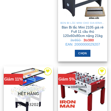
BÀN BI LẮC MINI CHO GIA ĐÌNH – NHỎ GỌN, GẬP GỌN, DỄ DI CHUYỂN
Bàn Bi lắc Mini 2105 giá rẻ
Full 11 cầu thủ
120x60x80cm nặng 21kg
Giá
Giá
3tr850
3tr380
gốc
hiện
EAN:
2000000029207
là:
tại
3tr850 .
là:
3tr380 .
CHỌN
Sản
phẩm
này
có
Giảm 11%
Giảm 5%
nhiều
biến
thể.
HẾT HÀNG
Các
tùy
chọn