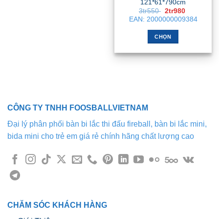
121*61*790cm
Giá
Giá
3tr550
2tr980
gốc
hiện
EAN:
2000000009384
là:
tại
3tr550 .
là:
2tr980 .
CHỌN
Sản
phẩm
này
có
nhiều
biến
CÔNG TY TNHH FOOSBALLVIETNAM
thể.
Các
Đại lý phân phối bàn bi lắc thi đấu fireball, bàn bi lắc mini,
tùy
bida mini cho trẻ em giá rẻ chính hãng chất lượng cao
chọn
có
thể
được
chọn
trên
trang
CHĂM SÓC KHÁCH HÀNG
sản