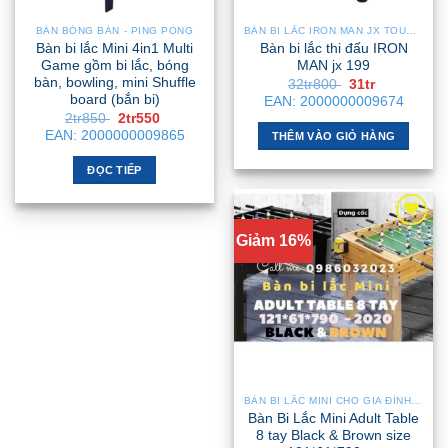
có
thể
BÀN BÓNG BÀN - PING PONG
BÀN BI LẮC IRON MAN JX TOURNAMENT
được
Bàn bi lắc Mini 4in1 Multi
Bàn bi lắc thi đấu IRON
chọn
Game gồm bi lắc, bóng
MAN jx 199
bàn, bowling, mini Shuffle
Giá
Giá
32tr800
31tr
trên
gốc
hiện
board (bắn bi)
EAN:
2000000009674
trang
là:
tại
Giá
Giá
2tr850
2tr550
32tr800 .
là:
sản
gốc
hiện
EAN:
2000000009865
31tr .
THÊM VÀO GIỎ HÀNG
là:
tại
phẩm
2tr850 .
là:
2tr550 .
ĐỌC TIẾP
Giảm 16%
BÀN BI LẮC MINI CHO GIA ĐÌNH – NHỎ GỌN, GẬP GỌN, DỄ DI CHUYỂN
Bàn Bi Lắc Mini Adult Table
8 tay Black & Brown size