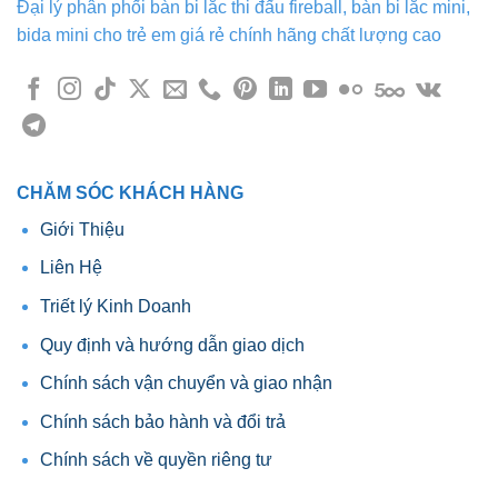
Đại lý phân phối bàn bi lắc thi đấu fireball, bàn bi lắc mini,
tùy
bida mini cho trẻ em giá rẻ chính hãng chất lượng cao
chọn
có
thể
được
chọn
trên
trang
CHĂM SÓC KHÁCH HÀNG
sản
Giới Thiệu
phẩm
Liên Hệ
Triết lý Kinh Doanh
Quy định và hướng dẫn giao dịch
Chính sách vận chuyển và giao nhận
Chính sách bảo hành và đổi trả
Chính sách về quyền riêng tư