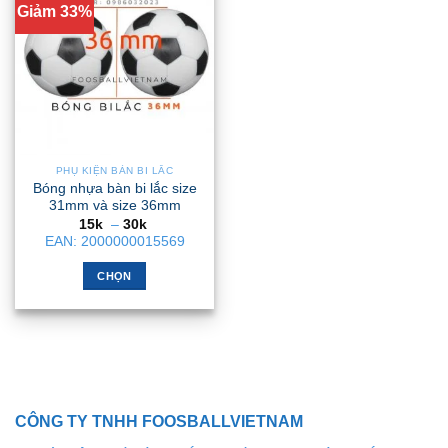
Giảm 33%
PHỤ KIỆN BÀN BI LẮC
Bóng nhựa bàn bi lắc size
31mm và size 36mm
Khoảng
15k
–
30k
giá:
EAN:
2000000015569
từ
15k
đến
CHỌN
30k
Sản
phẩm
này
có
nhiều
biến
CÔNG TY TNHH FOOSBALLVIETNAM
thể.
Các