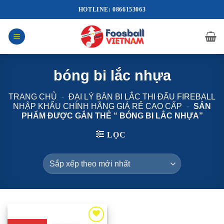
Bỏ
HOTLINE: 0866153063
qua
nội
dung
bóng bi lắc nhựa
TRANG CHỦ
-
ĐẠI LÝ BÀN BI LẮC THI ĐẤU FIREBALL
NHẬP KHẨU CHÍNH HÃNG GIÁ RẺ CAO CẤP
-
SẢN
PHẨM ĐƯỢC GẮN THẺ “ BÓNG BI LẮC NHỰA”
LỌC