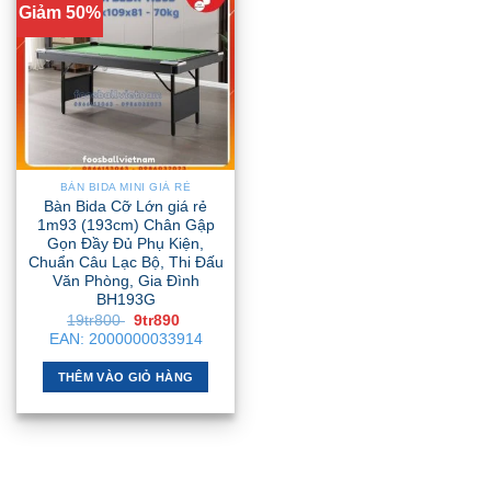
Giảm 50%
BÀN BIDA MINI GIÁ RẺ
Bàn Bida Cỡ Lớn giá rẻ
1m93 (193cm) Chân Gập
Gọn Đầy Đủ Phụ Kiện,
Chuẩn Câu Lạc Bộ, Thi Đấu
Văn Phòng, Gia Đình
BH193G
Giá
Giá
19tr800
9tr890
gốc
hiện
EAN:
2000000033914
là:
tại
19tr800 .
là:
9tr890 .
THÊM VÀO GIỎ HÀNG