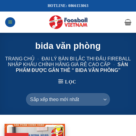
Bỏ
HOTLINE: 0866153063
qua
nội
dung
bida văn phòng
TRANG CHỦ
-
ĐẠI LÝ BÀN BI LẮC THI ĐẤU FIREBALL
NHẬP KHẨU CHÍNH HÃNG GIÁ RẺ CAO CẤP
-
SẢN
PHẨM ĐƯỢC GẮN THẺ “ BIDA VĂN PHÒNG”
LỌC