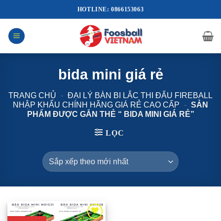
Bỏ
HOTLINE: 0866153063
qua
nội
dung
bida mini giá rẻ
TRANG CHỦ
-
ĐẠI LÝ BÀN BI LẮC THI ĐẤU FIREBALL
NHẬP KHẨU CHÍNH HÃNG GIÁ RẺ CAO CẤP
-
SẢN
PHẨM ĐƯỢC GẮN THẺ “ BIDA MINI GIÁ RẺ”
LỌC