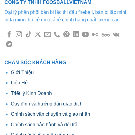
CÔNG TY TNHH FOOSBALLVIETNAM
thể.
Các
Đại lý phân phối bàn bi lắc thi đấu fireball, bàn bi lắc mini,
tùy
bida mini cho trẻ em giá rẻ chính hãng chất lượng cao
chọn
có
thể
được
chọn
trên
trang
CHĂM SÓC KHÁCH HÀNG
sản
Giới Thiệu
phẩm
Liên Hệ
Triết lý Kinh Doanh
Quy định và hướng dẫn giao dịch
Chính sách vận chuyển và giao nhận
Chính sách bảo hành và đổi trả
Chính sách về quyền riêng tư