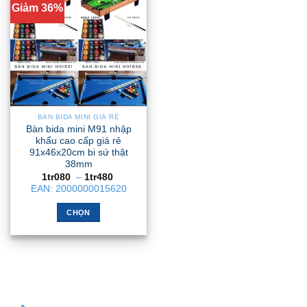
Giảm 36%
BÀN BIDA MINI GIÁ RẺ
Bàn bida mini M91 nhập
khẩu cao cấp giá rẻ
91x46x20cm bi sứ thật
38mm
Khoảng
1tr080
–
1tr480
giá:
EAN:
2000000015620
từ
1tr080
đến
CHỌN
1tr480
Sản
phẩm
này
có
nhiều
biến