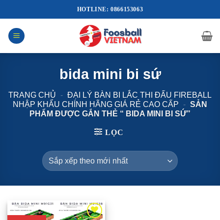
Bỏ
HOTLINE: 0866153063
qua
nội
dung
bida mini bi sứ
TRANG CHỦ
-
ĐẠI LÝ BÀN BI LẮC THI ĐẤU FIREBALL
NHẬP KHẨU CHÍNH HÃNG GIÁ RẺ CAO CẤP
-
SẢN
PHẨM ĐƯỢC GẮN THẺ “ BIDA MINI BI SỨ”
LỌC