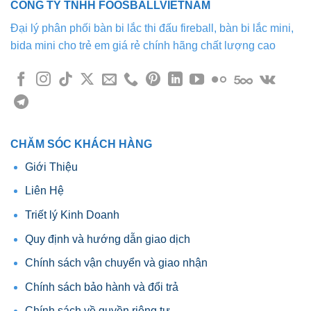
CÔNG TY TNHH FOOSBALLVIETNAM
thể.
Các
Đại lý phân phối bàn bi lắc thi đấu fireball, bàn bi lắc mini,
tùy
bida mini cho trẻ em giá rẻ chính hãng chất lượng cao
chọn
có
thể
được
chọn
trên
trang
CHĂM SÓC KHÁCH HÀNG
sản
Giới Thiệu
phẩm
Liên Hệ
Triết lý Kinh Doanh
Quy định và hướng dẫn giao dịch
Chính sách vận chuyển và giao nhận
Chính sách bảo hành và đổi trả
Chính sách về quyền riêng tư