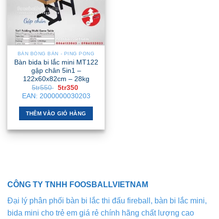
BÀN BÓNG BÀN - PING PONG
Bàn bida bi lắc mini MT122
gập chân 5in1 –
122x60x82cm – 28kg
Giá
Giá
5tr550
5tr350
gốc
hiện
EAN:
2000000030203
là:
tại
5tr550 .
là:
5tr350 .
THÊM VÀO GIỎ HÀNG
CÔNG TY TNHH FOOSBALLVIETNAM
Đại lý phân phối bàn bi lắc thi đấu fireball, bàn bi lắc mini,
bida mini cho trẻ em giá rẻ chính hãng chất lượng cao