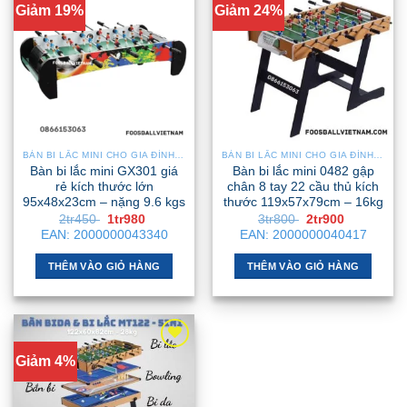
Giảm 19%
Giảm 24%
BÀN BI LẮC MINI CHO GIA ĐÌNH – NHỎ GỌN, GẬP GỌN, DỄ DI CHUYỂN
BÀN BI LẮC MINI CHO GIA ĐÌNH – NHỎ GỌN, GẬP GỌN, DỄ DI CHUYỂN
Bàn bi lắc mini GX301 giá
Bàn bi lắc mini 0482 gập
rẻ kích thước lớn
chân 8 tay 22 cầu thủ kích
95x48x23cm – nặng 9.6 kgs
thước 119x57x79cm – 16kg
Giá
Giá
Giá
Giá
2tr450
1tr980
3tr800
2tr900
gốc
hiện
gốc
hiện
EAN:
2000000043340
EAN:
2000000040417
là:
tại
là:
tại
2tr450 .
là:
3tr800 .
là:
1tr980 .
2tr900 .
THÊM VÀO GIỎ HÀNG
THÊM VÀO GIỎ HÀNG
Giảm 4%