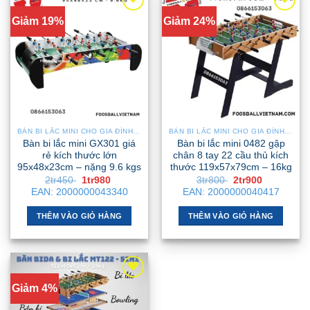
Giảm 19%
Giảm 24%
BÀN BI LẮC MINI CHO GIA ĐÌNH – NHỎ GỌN, GẬP GỌN, DỄ DI CHUYỂN
BÀN BI LẮC MINI CHO GIA ĐÌNH – NHỎ GỌN, GẬP GỌN, DỄ DI CHUYỂN
Bàn bi lắc mini GX301 giá
Bàn bi lắc mini 0482 gập
rẻ kích thước lớn
chân 8 tay 22 cầu thủ kích
95x48x23cm – nặng 9.6 kgs
thước 119x57x79cm – 16kg
Giá
Giá
Giá
Giá
2tr450
1tr980
3tr800
2tr900
gốc
hiện
gốc
hiện
EAN:
2000000043340
EAN:
2000000040417
là:
tại
là:
tại
2tr450 .
là:
3tr800 .
là:
1tr980 .
2tr900 .
THÊM VÀO GIỎ HÀNG
THÊM VÀO GIỎ HÀNG
Giảm 4%