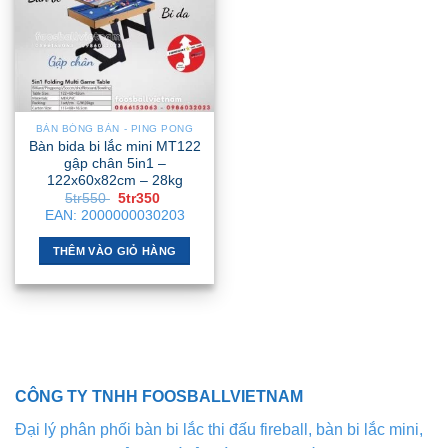
BÀN BÓNG BÀN - PING PONG
Bàn bida bi lắc mini MT122
gập chân 5in1 –
122x60x82cm – 28kg
Giá
Giá
5tr550
5tr350
gốc
hiện
EAN:
2000000030203
là:
tại
5tr550 .
là:
5tr350 .
THÊM VÀO GIỎ HÀNG
CÔNG TY TNHH FOOSBALLVIETNAM
Đại lý phân phối bàn bi lắc thi đấu fireball, bàn bi lắc mini,