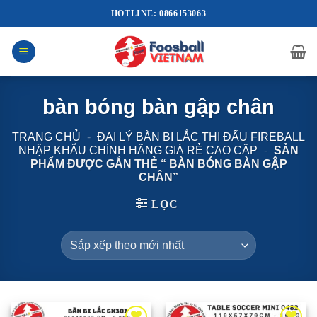
Bỏ
HOTLINE: 0866153063
qua
nội
dung
bàn bóng bàn gập chân
TRANG CHỦ
-
ĐẠI LÝ BÀN BI LẮC THI ĐẤU FIREBALL
NHẬP KHẨU CHÍNH HÃNG GIÁ RẺ CAO CẤP
-
SẢN
PHẨM ĐƯỢC GẮN THẺ “ BÀN BÓNG BÀN GẬP
CHÂN”
LỌC