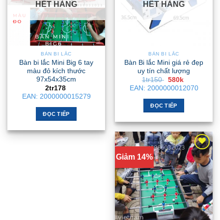
HẾT HÀNG
HẾT HÀNG
BÀN BI LẮC
BÀN BI LẮC
Bàn bi lắc Mini Big 6 tay
Bàn Bi lắc Mini giá rẻ đẹp
màu đỏ kích thước
uy tín chất lượng
97x54x35cm
Giá
Giá
1tr150
580k
gốc
hiện
2tr178
EAN:
2000000012070
là:
tại
EAN:
2000000015279
1tr150 .
là:
580k .
ĐỌC TIẾP
ĐỌC TIẾP
Giảm 14%