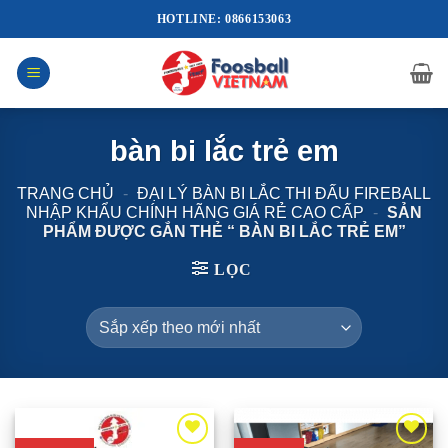
Bỏ
HOTLINE: 0866153063
qua
nội
dung
bàn bi lắc trẻ em
TRANG CHỦ
-
ĐẠI LÝ BÀN BI LẮC THI ĐẤU FIREBALL
NHẬP KHẨU CHÍNH HÃNG GIÁ RẺ CAO CẤP
-
SẢN
PHẨM ĐƯỢC GẮN THẺ “ BÀN BI LẮC TRẺ EM”
LỌC