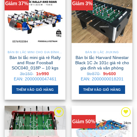
Giảm 37%
Giảm 3%
BÀN BI LẮC MINI CHO GIA ĐÌNH – NHỎ GỌN, GẬP GỌN, DỄ DI CHUYỂN
BÀN BI LẮC JIUXING
Bàn bi lắc mini giá rẻ Rally
Bàn bi lắc Harvard Ninestar
and Roar Foosball
Black 1C Jx 101c giá rẻ cho
SOC040_018P – 10 kgs
gia đình và văn phòng
Giá
Giá
Giá
Giá
3tr150
1tr990
9tr870
9tr600
gốc
hiện
gốc
hiện
EAN:
2000000047461
EAN:
2000000018201
là:
tại
là:
tại
3tr150 .
là:
9tr870 .
là:
1tr990 .
9tr600 .
THÊM VÀO GIỎ HÀNG
THÊM VÀO GIỎ HÀNG
Giảm 50%