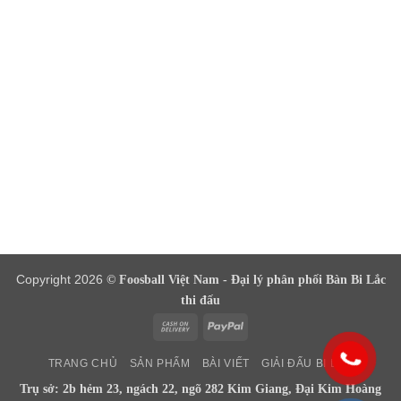
Copyright 2026
© Foosball Việt Nam - Đại lý phân phối Bàn Bi Lắc
thi đấu
Cash
PayPal
On
TRANG CHỦ
SẢN PHẨM
BÀI VIẾT
GIẢI ĐẤU BI LẮC
Delivery
Trụ sở: 2b hẻm 23, ngách 22, ngõ 282 Kim Giang, Đại Kim Hoàng