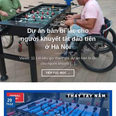
TIN TỨC BI LẮC
Dự án bàn bi lắc cho
người khuyết tật đầu tiên
ở Hà Nội
Views: 11 Lời kêu gọi tham gia dự án bàn bi lắc
cho người khuyết [...]
TIẾP TỤC ĐỌC
→
29
Th12