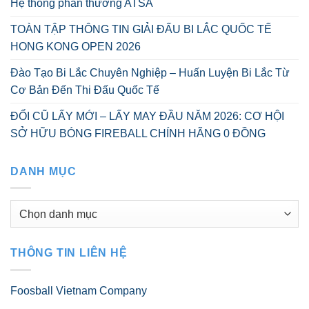
Hệ thống phần thưởng ATSA
TOÀN TẬP THÔNG TIN GIẢI ĐẤU BI LẮC QUỐC TẾ
HONG KONG OPEN 2026
Đào Tạo Bi Lắc Chuyên Nghiệp – Huấn Luyện Bi Lắc Từ
Cơ Bản Đến Thi Đấu Quốc Tế
ĐỔI CŨ LẤY MỚI – LẤY MAY ĐẦU NĂM 2026: CƠ HỘI
SỞ HỮU BÓNG FIREBALL CHÍNH HÃNG 0 ĐỒNG
DANH MỤC
Danh
mục
THÔNG TIN LIÊN HỆ
Foosball Vietnam Company