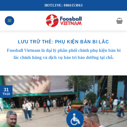
Bỏ
HOTLINE: 0866153063
qua
nội
dung
LƯU TRỮ THẺ:
PHỤ KIỆN BÀN BI LẮC
Foosball Vietnam là đại lý phân phối chính phụ kiện bàn bi
lắc chính hãng và dịch vụ bảo trì bảo dưỡng tại chỗ.
31
Th10