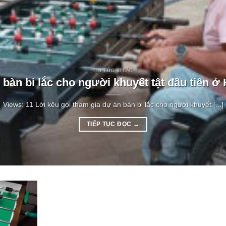
TIN TỨC BI LẮC
bàn bi lắc cho người khuyết tật đầu tiên ở
Views: 11 Lời kêu gọi tham gia dự án bàn bi lắc cho người khuyết [...]
TIẾP TỤC ĐỌC
→