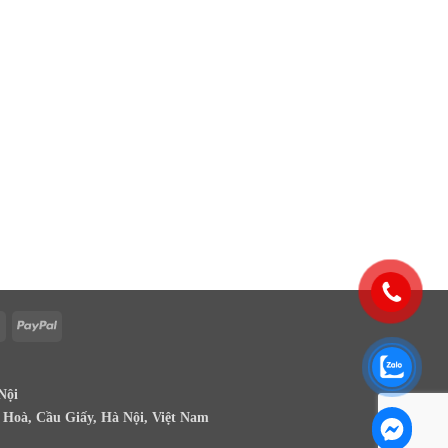
Cash
PayPal
On
Delivery
Nội
g Hoà, Cầu Giấy, Hà Nội, Việt Nam