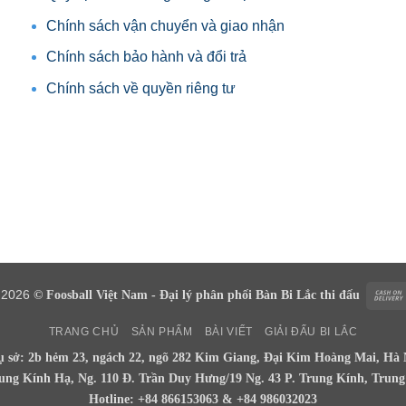
Chính sách vận chuyển và giao nhận
Chính sách bảo hành và đổi trả
Chính sách về quyền riêng tư
t 2026
© Foosball Việt Nam - Đại lý phân phối Bàn Bi Lắc thi đấu
TRANG CHỦ
SẢN PHẨM
BÀI VIẾT
GIẢI ĐẤU BI LẮC
ụ sở: 2b hẻm 23, ngách 22, ngõ 282 Kim Giang, Đại Kim Hoàng Mai, Hà 
rung Kính Hạ, Ng. 110 Đ. Trần Duy Hưng/19 Ng. 43 P. Trung Kính, Trun
Hotline: +84 866153063 & +84 986032023