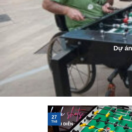
Dự án 
27
Th8