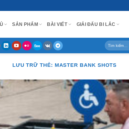
Ủ
SẢN PHẨM
BÀI VIẾT
GIẢI ĐẤU BI LẮC
Tìm
kiếm:
LƯU TRỮ THẺ:
MASTER BANK SHOTS