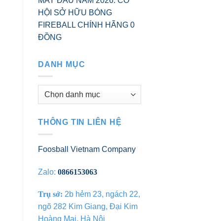
MAY ĐẦU NĂM 2026: CƠ
HỘI SỞ HỮU BÓNG
FIREBALL CHÍNH HÃNG 0
ĐỒNG
DANH MỤC
Danh
mục
THÔNG TIN LIÊN HỆ
Foosball Vietnam Company
Zalo:
0866153063
Trụ sở:
2b hẻm 23, ngách 22,
ngõ 282 Kim Giang, Đại Kim
Hoàng Mai, Hà Nội