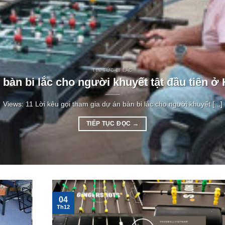
TIN TỨC BI LẮC
bàn bi lắc cho người khuyết tật đầu tiên ở
Views: 11 Lời kêu gọi tham gia dự án bàn bi lắc cho người khuyết [...]
TIẾP TỤC ĐỌC
→
04
Th12