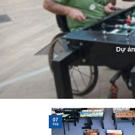
Dự án 
07
Th5