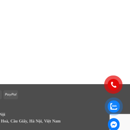
Cash
PayPal
On
Delivery
Nội
g Hoà, Cầu Giấy, Hà Nội, Việt Nam