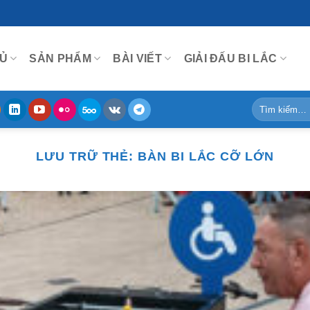
Ủ
SẢN PHẨM
BÀI VIẾT
GIẢI ĐẤU BI LẮC
Tìm
kiếm:
LƯU TRỮ THẺ:
BÀN BI LẮC CỠ LỚN