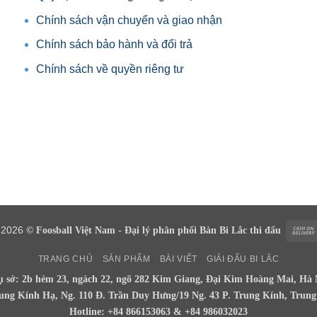
Chính sách vận chuyển và giao nhận
Chính sách bảo hành và đổi trả
Chính sách về quyền riêng tư
t 2026
© Foosball Việt Nam - Đại lý phân phối Bàn Bi Lắc thi đấu
TRANG CHỦ
SẢN PHẨM
BÀI VIẾT
GIẢI ĐẤU BI LẮC
ụ sở: 2b hẻm 23, ngách 22, ngõ 282 Kim Giang, Đại Kim Hoàng Mai, Hà 
rung Kính Hạ, Ng. 110 Đ. Trần Duy Hưng/19 Ng. 43 P. Trung Kính, Trun
Hotline: +84 866153063 & +84 986032023