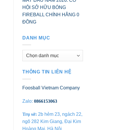
MAY ĐẦU NĂM 2026: CƠ
HỘI SỞ HỮU BÓNG
FIREBALL CHÍNH HÃNG 0
ĐỒNG
DANH MỤC
Danh
mục
THÔNG TIN LIÊN HỆ
Foosball Vietnam Company
Zalo:
0866153063
Trụ sở:
2b hẻm 23, ngách 22,
ngõ 282 Kim Giang, Đại Kim
Hoàng Mai, Hà Nội